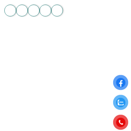
Zalo
THÔNG TIN CHUNG
Điều khoản sử dụng
Chính sách đổi trả
Chính sách thanh toán
Chính sách bảo mật thông tin
ĐĂNG KÝ NHẬN NGAY ƯU ĐÃI ĐẶC BIỆT
Để nhận những ưu đãi hấp dẫn từ Hoa Chân Thật, hãy đăng
ký nhận bảng tin qua Email: