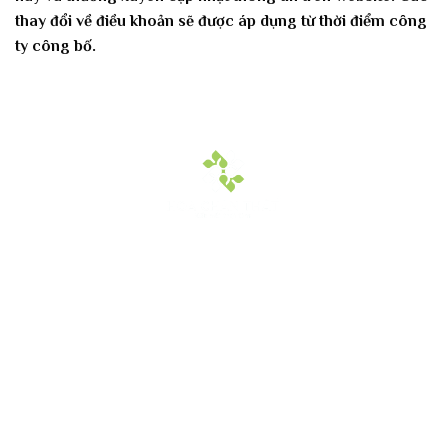
thay đổi về điều khoản sẽ được áp dụng từ thời điểm công
ty công bố.
Hoa Chân Thật - Kết nối trái tim
Địa chỉ: 60/7 Ngô Đức Kế, Bình Thạnh, TP.HCM
Vườn lan 1: ấp Phú Sơn, Lâm Hà, Lâm Đồng
Hotline: 089 875 7799 | 093 279 8118 | 093 275 2929
Email: hoachanthat.trulyflower@gmail.com
Website: hoachanthat.com