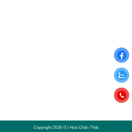
Điều khoản sử dụng
Chính sách đổi trả
Chính sách thanh toán
Chính sách bảo mật thông tin
ĐĂNG KÝ NHẬN NGAY ƯU ĐÃI ĐẶC BIỆT
Để nhận những ưu đãi hấp dẫn từ Hoa Chân Thật, hãy
đăng ký nhận bảng tin qua Email:
Copyright 2026 © | Hoa Chân Thật