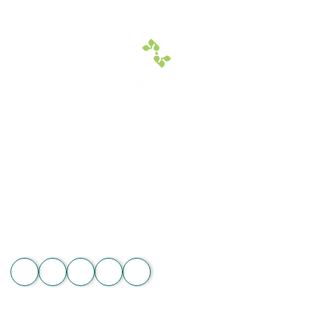
Hoa Chân Thật - Kết nối trái tim
Địa chỉ: 60/7 Ngô Đức Kế, Bình Thạnh, TP.HCM
Vườn lan 1: ấp Phú Sơn, Lâm Hà, Lâm Đồng
Hotline: 089 875 7799 | 093 279 8118 | 093 275 2929
Email: hoachanthat.trulyflower@gmail.com
Website: hoachanthat.com
Zalo
THÔNG TIN CHUNG