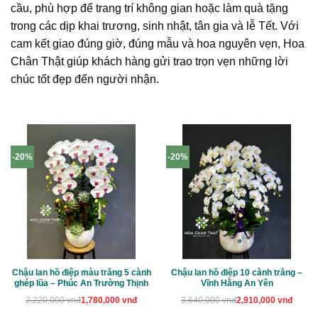
cầu, phù hợp để trang trí không gian hoặc làm quà tặng
trong các dịp khai trương, sinh nhật, tân gia và lễ Tết. Với
cam kết giao đúng giờ, đúng mẫu và hoa nguyên vẹn, Hoa
Chân Thật giúp khách hàng gửi trao trọn vẹn những lời
chúc tốt đẹp đến người nhận.
-20%
-20%
Chậu lan hồ điệp màu trắng 5 cành
Chậu lan hồ điệp 10 cành trắng –
ghép lũa – Phúc An Trường Thịnh
Vĩnh Hằng An Yên
Giá
Giá
Giá
Giá
2,220,000
vnđ
1,780,000
vnđ
3,640,000
vnđ
2,910,000
vnđ
gốc
hiện
gốc
hiện
là:
tại
là:
tại