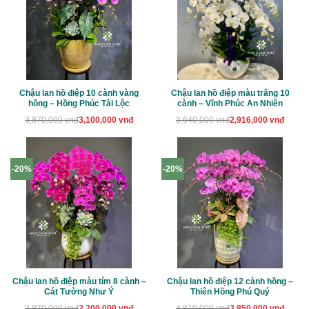
Chậu lan hồ điệp 10 cành vàng
Chậu lan hồ điệp màu trắng 10
hồng – Hồng Phúc Tài Lộc
cành – Vĩnh Phúc An Nhiên
Giá
Giá
Giá
Giá
3,870,000
vnđ
3,100,000
vnđ
3,640,000
vnđ
2,916,000
vnđ
gốc
hiện
gốc
hiện
là:
tại
là:
tại
3,870,000 vnđ.
là:
3,640,000 vnđ.
là:
3,100,000 vnđ.
2,916,000 vnđ.
-20%
-20%
Chậu lan hồ điệp màu tím 8 cành –
Chậu lan hồ điệp 12 cành hồng –
Cát Tường Như Ý
Thiên Hồng Phú Quý
Giá
Giá
Giá
Giá
2,870,000
vnđ
2,300,000
vnđ
4,810,000
vnđ
3,850,000
vnđ