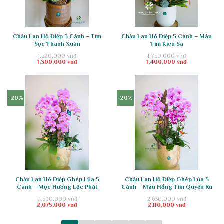
Chậu Lan Hồ Điệp 3 Cành – Tím
Chậu Lan Hồ Điệp 5 Cành – Màu
Sọc Thanh Xuân
Tím Kiêu Sa
1,620,000
vnđ
1,750,000
vnđ
Giá
Giá
Giá
Giá
1,300,000
vnđ
1,400,000
vnđ
gốc
hiện
gốc
hiện
là:
tại
là:
tại
1,620,000 vnđ.
là:
1,750,000 vnđ.
là:
1,300,000 vnđ.
1,400,000 vnđ.
-20%
-20%
Chậu Lan Hồ Điệp Ghép Lũa 5
Chậu Lan Hồ Điệp Ghép Lũa 5
Cành – Mộc Hương Lộc Phát
Cành – Màu Hồng Tím Quyến Rũ
2,590,000
vnđ
2,630,000
vnđ
Giá
Giá
Giá
Giá
2,075,000
vnđ
2,110,000
vnđ
gốc
hiện
gốc
hiện
là:
tại
là:
tại
2,590,000 vnđ.
là:
2,630,000 vnđ.
là: