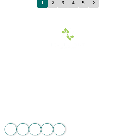
1
2
3
4
5
2,075,000 vnđ.
2,110,000 vnđ.
Hoa Chân Thật - Kết nối trái tim
Địa chỉ: 60/7 Ngô Đức Kế, Bình Thạnh, TP.HCM
Vườn lan 1: ấp Phú Sơn, Lâm Hà, Lâm Đồng
Hotline: 089 875 7799 | 093 279 8118 | 093 275 2929
Email: hoachanthat.trulyflower@gmail.com
Website: hoachanthat.com
Zalo