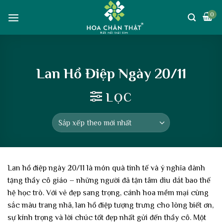
Skip
0
to
content
Lan Hồ Điệp Ngày 20/11
LỌC
Lan hồ điệp ngày 20/11 là món quà tinh tế và ý nghĩa dành
tặng thầy cô giáo – những người đã tận tâm dìu dắt bao thế
hệ học trò. Với vẻ đẹp sang trọng, cánh hoa mềm mại cùng
sắc màu trang nhã, lan hồ điệp tượng trưng cho lòng biết ơn,
sự kính trọng và lời chúc tốt đẹp nhất gửi đến thầy cô. Một