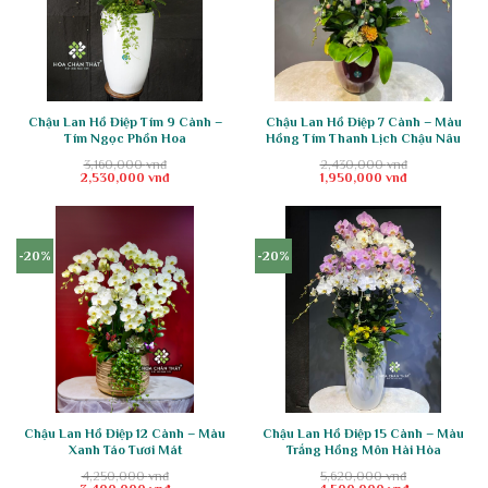
Chậu Lan Hồ Điệp Tím 9 Cành –
Chậu Lan Hồ Điệp 7 Cành – Màu
Tím Ngọc Phồn Hoa
Hồng Tím Thanh Lịch Chậu Nâu
3,160,000
vnđ
2,430,000
vnđ
Giá
Giá
Giá
Giá
2,530,000
vnđ
1,950,000
vnđ
gốc
hiện
gốc
hiện
là:
tại
là:
tại
3,160,000 vnđ.
là:
2,430,000 vnđ.
là:
2,530,000 vnđ.
1,950,000 vnđ.
-20%
-20%
Chậu Lan Hồ Điệp 12 Cành – Màu
Chậu Lan Hồ Điệp 15 Cành – Màu
Xanh Táo Tươi Mát
Trắng Hồng Môn Hài Hòa
4,250,000
vnđ
5,620,000
vnđ
Giá
Giá
Giá
Giá