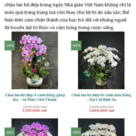
chậu lan hồ điệp trong ngày Nhà giáo Việt Nam không chỉ là
món quà trang trọng mà còn thay cho lời tri ân sâu sắc, thể
hiện tình cảm chân thành của học trò đối với những người
đã truyền đạt tri thức và cảm hứng trong cuộc sống.
-20%
-20%
Chậu lan hồ điệp 4 cành hồng ghép
Chậu lan hồ điệp 10 cành màu trắng
lũa – An Phúc Viên Thành
– Đại Cát Bình An
2,120,000
vnđ
3,750,000
vnđ
Giá
Giá
Giá
Giá
1,700,000
vnđ
3,000,000
vnđ
gốc
hiện
gốc
hiện
là:
tại
là:
tại
2,120,000 vnđ.
là:
3,750,000 vnđ.
là:
1,700,000 vnđ.
3,000,000 vnđ.
-20%
-20%