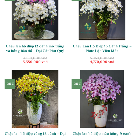
Chậu lan hồ điệp 12 cành mix trắng
Chậu Lan Hồ Điệp 15 Cành Trắng –
và hồng bản đồ – Đại Cát Phú Quý
Phúc Lộc Viên Mãn
4,180,000
vnđ
5,960,000
vnđ
Giá
Giá
Giá
Giá
3,350,000
vnđ
4,770,000
vnđ
gốc
hiện
gốc
hiện
là:
tại
là:
tại
4,180,000 vnđ.
là:
5,960,000 vnđ.
là:
3,350,000 vnđ.
4,770,000 vnđ.
-20%
-20%
Chậu lan hồ điệp vàng 15 cành – Đại
Chậu lan hồ điệp màu hồng 9 cành