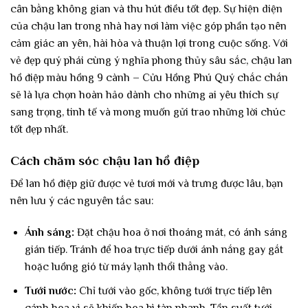
cân bằng không gian và thu hút điều tốt đẹp. Sự hiện diện
của chậu lan trong nhà hay nơi làm việc góp phần tạo nên
cảm giác an yên, hài hòa và thuận lợi trong cuộc sống. Với
vẻ đẹp quý phái cùng ý nghĩa phong thủy sâu sắc, chậu lan
hồ điệp màu hồng 9 cành – Cửu Hồng Phú Quý chắc chắn
sẽ là lựa chọn hoàn hảo dành cho những ai yêu thích sự
sang trọng, tinh tế và mong muốn gửi trao những lời chúc
tốt đẹp nhất.
Cách chăm sóc chậu lan hồ điệp
Để lan hồ điệp giữ được vẻ tươi mới và trưng được lâu, bạn
nên lưu ý các nguyên tắc sau:
Ánh sáng:
Đặt chậu hoa ở nơi thoáng mát, có ánh sáng
gián tiếp. Tránh để hoa trực tiếp dưới ánh nắng gay gắt
hoặc luồng gió từ máy lạnh thổi thẳng vào.
Tưới nước:
Chỉ tưới vào gốc, không tưới trực tiếp lên
cánh hoa vì sẽ khiến hoa bì tàn nhanh. Tần suất tưới