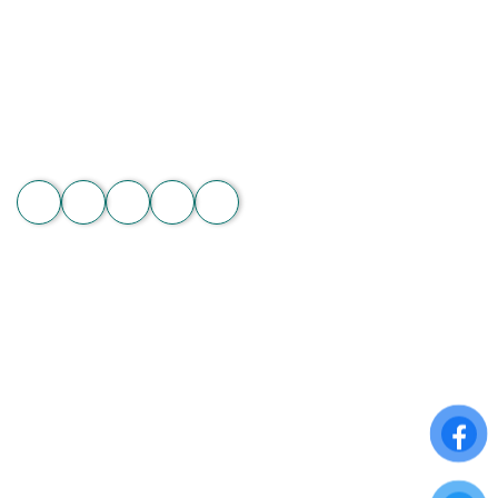
Vườn lan 1: ấp Phú Sơn, Lâm Hà, Lâm Đồng
Hotline: 089 875 7799 | 093 279 8118 | 093 275 2929
Email: hoachanthat.trulyflower@gmail.com
Website: hoachanthat.com
Zalo
THÔNG TIN CHUNG
Điều khoản sử dụng
Chính sách đổi trả
Chính sách thanh toán
Chính sách bảo mật thông tin
ĐĂNG KÝ NHẬN NGAY ƯU ĐÃI ĐẶC BIỆT