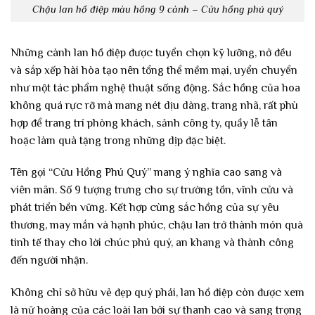
Chậu lan hồ điệp màu hồng 9 cành – Cửu hồng phú quý
Những cành lan hồ điệp được tuyển chọn kỹ lưỡng, nở đều
và sắp xếp hài hòa tạo nên tổng thể mềm mại, uyển chuyển
như một tác phẩm nghệ thuật sống động. Sắc hồng của hoa
không quá rực rỡ mà mang nét dịu dàng, trang nhã, rất phù
hợp để trang trí phòng khách, sảnh công ty, quầy lễ tân
hoặc làm quà tặng trong những dịp đặc biệt.
Tên gọi “Cửu Hồng Phú Quý” mang ý nghĩa cao sang và
viên mãn. Số 9 tượng trưng cho sự trường tồn, vĩnh cửu và
phát triển bền vững. Kết hợp cùng sắc hồng của sự yêu
thương, may mắn và hạnh phúc, chậu lan trở thành món quà
tinh tế thay cho lời chúc phú quý, an khang và thành công
đến người nhận.
Không chỉ sở hữu vẻ đẹp quý phái, lan hồ điệp còn được xem
là nữ hoàng của các loài lan bởi sự thanh cao và sang trọng