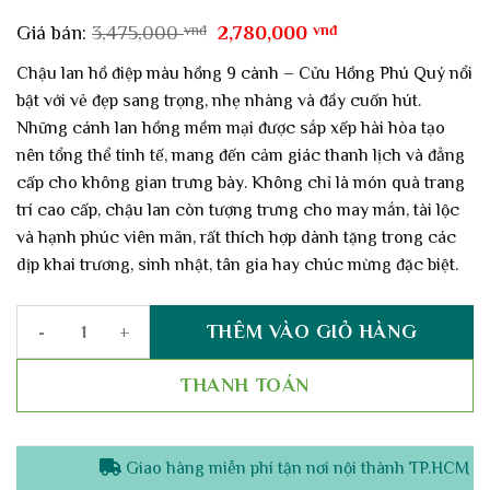
Giá
Giá
Giá bán:
3,475,000
vnđ
2,780,000
vnđ
gốc
hiện
là:
tại
Chậu lan hồ điệp màu hồng 9 cành – Cửu Hồng Phú Quý nổi
3,475,000 vnđ.
là:
bật với vẻ đẹp sang trọng, nhẹ nhàng và đầy cuốn hút.
2,780,000 vnđ.
Những cánh lan hồng mềm mại được sắp xếp hài hòa tạo
nên tổng thể tinh tế, mang đến cảm giác thanh lịch và đẳng
cấp cho không gian trưng bày. Không chỉ là món quà trang
trí cao cấp, chậu lan còn tượng trưng cho may mắn, tài lộc
và hạnh phúc viên mãn, rất thích hợp dành tặng trong các
dịp khai trương, sinh nhật, tân gia hay chúc mừng đặc biệt.
THÊM VÀO GIỎ HÀNG
Chậu lan hồ điệp màu hồng 9 cành – Cửu hồng phú quý số lượng
THANH TOÁN
Giao hàng miễn phí tận nơi nội thành TP.HCM