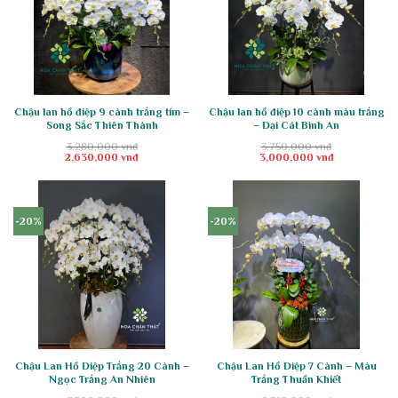
Chậu lan hồ điệp 9 cành trắng tím –
Chậu lan hồ điệp 10 cành màu trắng
Song Sắc Thiên Thành
– Đại Cát Bình An
3,280,000
vnđ
3,750,000
vnđ
Giá
Giá
Giá
Giá
2,630,000
vnđ
3,000,000
vnđ
gốc
hiện
gốc
hiện
là:
tại
là:
tại
3,280,000 vnđ.
là:
3,750,000 vnđ.
là:
2,630,000 vnđ.
3,000,000 vnđ.
-20%
-20%
Chậu Lan Hồ Điệp Trắng 20 Cành –
Chậu Lan Hồ Điệp 7 Cành – Màu
Ngọc Trắng An Nhiên
Trắng Thuần Khiết