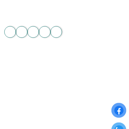
Hotline: 089 875 7799 | 093 279 8118 | 093 275 2929
Email: hoachanthat.trulyflower@gmail.com
Website: hoachanthat.com
Zalo
THÔNG TIN CHUNG
Điều khoản sử dụng
Chính sách đổi trả
Chính sách thanh toán
Chính sách bảo mật thông tin
ĐĂNG KÝ NHẬN NGAY ƯU ĐÃI ĐẶC BIỆT
Để nhận những ưu đãi hấp dẫn từ Hoa Chân Thật, hãy đăng
ký nhận bảng tin qua Email: