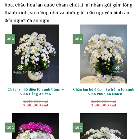
hoa, chậu hoa lan được chăm chút tỉ mỉ nhằm gửi gắm lòng
thành kính, sự tưởng nhớ và những lời cầu nguyện bình an
đến người đã an nghỉ.
-20%
-20%
Chậu lan hồ điệp 10 cành trắng –
Chậu lan hồ điệp màu trắng 10 cành
Vĩnh Hằng An Yên
– Vĩnh Phúc An Nhiên
3,640,000
vnđ
3,640,000
vnđ
Giá
Giá
Giá
Giá
2,910,000
vnđ
2,916,000
vnđ
gốc
hiện
gốc
hiện
là:
tại
là:
tại
3,640,000 vnđ.
là:
3,640,000 vnđ.
là:
2,910,000 vnđ.
2,916,000 vnđ.
-20%
-20%