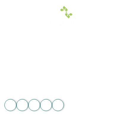
4,150,000 vnđ.
1,450,000 vnđ.
Hoa Chân Thật - Kết nối trái tim
Địa chỉ: 60/7 Ngô Đức Kế, Bình Thạnh, TP.HCM
Vườn lan 1: ấp Phú Sơn, Lâm Hà, Lâm Đồng
Hotline: 089 875 7799 | 093 279 8118 | 093 275 2929
Email: hoachanthat.trulyflower@gmail.com
Website: hoachanthat.com
Zalo
THÔNG TIN CHUNG
Điều khoản sử dụng