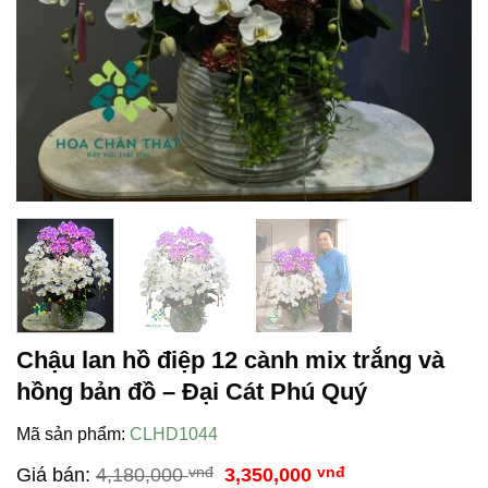
Chậu lan hồ điệp 12 cành mix trắng và
hồng bản đồ – Đại Cát Phú Quý
Mã sản phẩm:
CLHD1044
Giá
Giá
Giá bán:
4,180,000
vnđ
3,350,000
vnđ