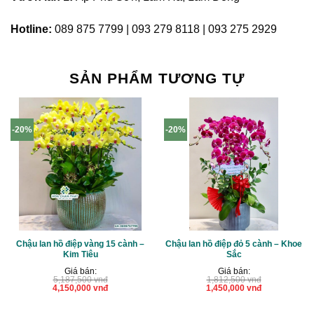
Hotline:
089 875 7799 | 093 279 8118 | 093 275 2929
SẢN PHẨM TƯƠNG TỰ
-20%
-20%
Chậu lan hồ điệp vàng 15 cành –
Chậu lan hồ điệp đỏ 5 cành – Khoe
Kim Tiêu
Sắc
Giá bán:
Giá bán:
5,187,500
vnđ
1,812,500
vnđ
Giá
Giá
Giá
Giá
4,150,000
vnđ
1,450,000
vnđ
gốc
hiện
gốc
hiện
là:
tại
là:
tại
5,187,500 vnđ.
là:
1,812,500 vnđ.
là: