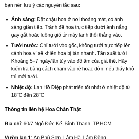
bạn nên lưu ý các nguyên tắc sau:
Ánh sáng:
Đặt chậu hoa ở nơi thoáng mát, có ánh
sáng gián tiếp. Tránh để hoa trực tiếp dưới ánh nắng
gay gắt hoặc luồng gió từ máy lạnh thổi thẳng vào.
Tưới nước:
Chỉ tưới vào gốc, không tưới trực tiếp lên
cánh hoa vì sẽ khiến hoa bị tàn nhanh. Tần suất tưới
Khoảng 5–7 ngày/lần tùy vào độ ẩm của giá thể. Hãy
kiểm tra bằng cách chạm vào rễ hoặc dớn, nếu thấy khô
thì mới tưới.
Nhiệt độ:
Lan Hồ Điệp phát triển tốt nhất ở nhiệt độ từ
18°C đến 28°C.
Thông tin liên hệ Hoa Chân Thật
Địa chỉ:
60/7 Ngô Đức Kế, Bình Thạnh, TP.HCM
Vườn lan 1:
Ấp Phú Sơn, Lâm Hà, Lâm Đồng