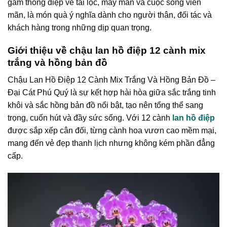
gắm thông điệp về tài lộc, may mắn và cuộc sống viên
mãn, là món quà ý nghĩa dành cho người thân, đối tác và
khách hàng trong những dịp quan trọng.
Giới thiệu về chậu lan hồ điệp 12 cành mix
trắng và hồng bản đồ
Chậu Lan Hồ Điệp 12 Cành Mix Trắng Và Hồng Bản Đồ –
Đại Cát Phú Quý là sự kết hợp hài hòa giữa sắc trắng tinh
khôi và sắc hồng bản đồ nổi bật, tạo nên tổng thể sang
trọng, cuốn hút và đầy sức sống. Với 12 cành
lan hồ điệp
được sắp xếp cân đối, từng cành hoa vươn cao mềm mại,
mang đến vẻ đẹp thanh lịch nhưng không kém phần đẳng
cấp.