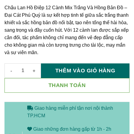
gốc
hiện
là:
tại
Chậu Lan Hồ Điệp 12 Cành Mix Trắng Và Hồng Bản Đồ –
4,180,000 vnđ.
là:
Đại Cát Phú Quý là sự kết hợp tinh tế giữa sắc trắng thanh
3,350,000 vnđ.
khiết và sắc hồng bản đồ nổi bật, tạo nên tổng thể hài hòa,
sang trọng và đầy cuốn hút. Với 12 cành lan được sắp xếp
cân đối, tác phẩm không chỉ mang đến vẻ đẹp đẳng cấp
cho không gian mà còn tượng trưng cho tài lộc, may mắn
và sự viên mãn.
THÊM VÀO GIỎ HÀNG
Chậu lan hồ điệp 12 cành mix trắng và hồng bản đồ – Đại Cát
THANH TOÁN
Giao hàng miễn phí tận nơi nội thành
TP.HCM
Giao những đơn hàng gấp từ 1h - 2h