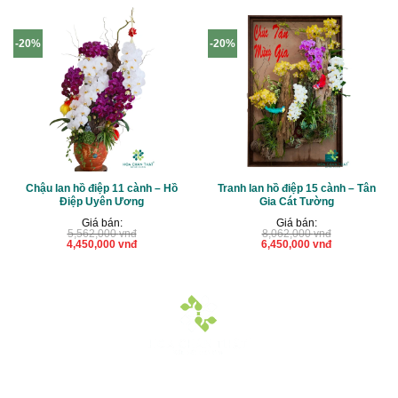
-20%
-20%
Chậu lan hồ điệp 11 cành – Hồ
Tranh lan hồ điệp 15 cành – Tân
Điệp Uyên Ương
Gia Cát Tường
Giá bán:
Giá bán:
5,562,000
vnđ
8,062,000
vnđ
Giá
Giá
Giá
Giá
4,450,000
vnđ
6,450,000
vnđ
gốc
hiện
gốc
hiện
là:
tại
là:
tại
5,562,000 vnđ.
là:
8,062,000 vnđ.
là:
4,450,000 vnđ.
6,450,000 vnđ.
Hoa Chân Thật - Kết nối trái tim