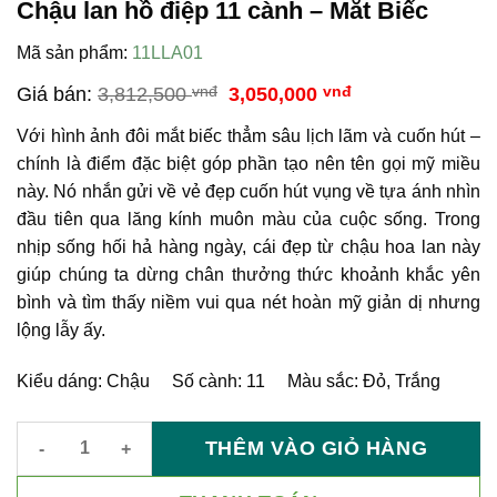
Chậu lan hồ điệp 11 cành – Mắt Biếc
Mã sản phẩm:
11LLA01
Giá
Giá
Giá bán:
3,812,500
vnđ
3,050,000
vnđ
gốc
hiện
là:
tại
Với hình ảnh đôi mắt biếc thẳm sâu lịch lãm và cuốn hút –
3,812,500 vnđ.
là:
chính là điểm đặc biệt góp phần tạo nên tên gọi mỹ miều
3,050,000 vnđ.
này. Nó nhắn gửi về vẻ đẹp cuốn hút vụng về tựa ánh nhìn
đầu tiên qua lăng kính muôn màu của cuộc sống. Trong
nhịp sống hối hả hàng ngày, cái đẹp từ chậu hoa lan này
giúp chúng ta dừng chân thưởng thức khoảnh khắc yên
bình và tìm thấy niềm vui qua nét hoàn mỹ giản dị nhưng
lộng lẫy ấy.
Kiểu dáng: Chậu Số cành: 11 Màu sắc: Đỏ, Trắng
THÊM VÀO GIỎ HÀNG
Chậu lan hồ điệp 11 cành - Mắt Biếc số lượng