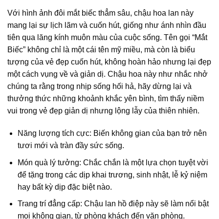
Với hình ảnh đôi mắt biếc thẳm sâu, chậu hoa lan này
mang lại sự lịch lãm và cuốn hút, giống như ánh nhìn đầu
tiên qua lăng kính muôn màu của cuộc sống. Tên gọi “Mắt
Biếc” không chỉ là một cái tên mỹ miều, mà còn là biểu
tượng của vẻ đẹp cuốn hút, không hoàn hảo nhưng lại đẹp
một cách vụng về và giản dị. Chậu hoa này như nhắc nhở
chúng ta rằng trong nhịp sống hối hả, hãy dừng lại và
thưởng thức những khoảnh khắc yên bình, tìm thấy niềm
vui trong vẻ đẹp giản dị nhưng lộng lẫy của thiên nhiên.
Năng lượng tích cực: Biến không gian của bạn trở nên
tươi mới và tràn đầy sức sống.
Món quà lý tưởng: Chắc chắn là một lựa chọn tuyệt vời
để tặng trong các dịp khai trương, sinh nhật, lễ kỷ niệm
hay bất kỳ dịp đặc biệt nào.
Trang trí đẳng cấp: Chậu lan hồ điệp này sẽ làm nổi bật
mọi không gian, từ phòng khách đến văn phòng.