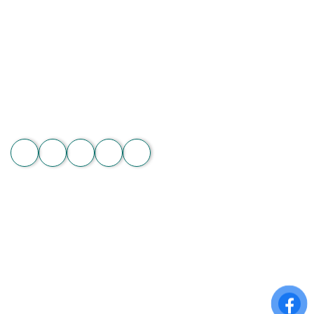
Địa chỉ: 60/7 Ngô Đức Kế, Bình Thạnh, TP.HCM
Vườn lan 1: ấp Phú Sơn, Lâm Hà, Lâm Đồng
Hotline: 089 875 7799 | 093 279 8118 | 093 275 2929
Email: hoachanthat.trulyflower@gmail.com
Website: hoachanthat.com
Zalo
THÔNG TIN CHUNG
Điều khoản sử dụng
Chính sách đổi trả
Chính sách thanh toán
Chính sách bảo mật thông tin