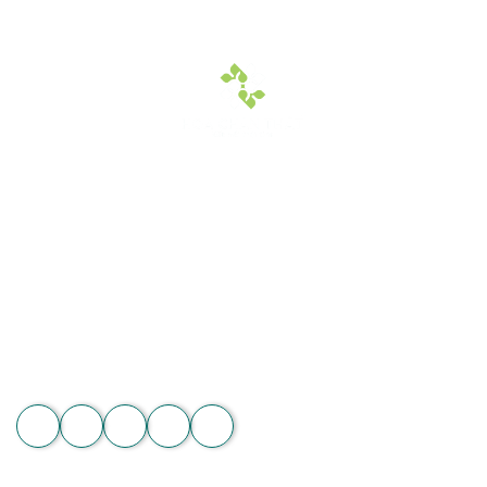
Hoa Chân Thật - Kết nối trái tim
Địa chỉ: 60/7 Ngô Đức Kế, Bình Thạnh, TP.HCM
Vườn lan 1: ấp Phú Sơn, Lâm Hà, Lâm Đồng
Hotline: 089 875 7799 | 093 279 8118 | 093 275 2929
Email: hoachanthat.trulyflower@gmail.com
Website: hoachanthat.com
Zalo
THÔNG TIN CHUNG