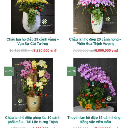
Chậu lan hồ điệp 29 cành vàng –
Chậu lan hồ điệp 20 cành hồng –
Vạn Sự Cát Tường
Phồn Hoa Thịnh Vượng
Giá
Giá
Giá
Giá
10,410,000
vnđ
8,830,000
vnđ
7,500,000
vnđ
6,000,000
vnđ
gốc
hiện
gốc
hiện
là:
tại
là:
tại
10,410,000 vnđ.
là:
7,500,000 vnđ.
là:
8,830,000 vnđ.
6,000,000 vnđ.
-17%
-20%
Chậu lan hồ điệp ghép lũa 10 cành
Thuyền lan hồ điệp 15 cành hồng –
phối màu – Tài Lộc Hưng Thịnh
Hồng vận viên mãn