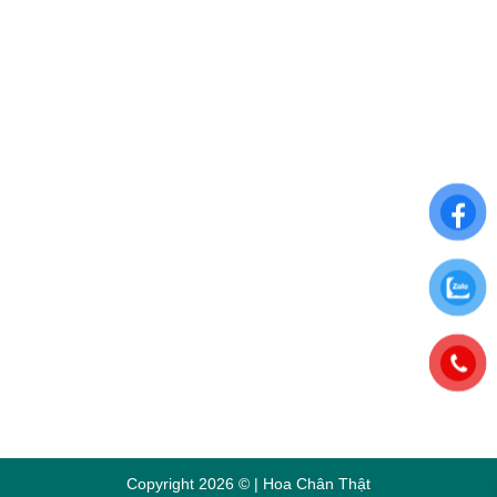
Điều khoản sử dụng
Chính sách đổi trả
Chính sách thanh toán
Chính sách bảo mật thông tin
ĐĂNG KÝ NHẬN NGAY ƯU ĐÃI ĐẶC BIỆT
Để nhận những ưu đãi hấp dẫn từ Hoa Chân Thật, hãy
đăng ký nhận bảng tin qua Email:
Copyright 2026 © | Hoa Chân Thật