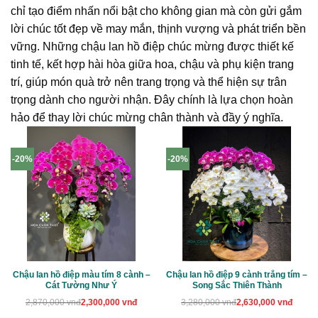
chỉ tạo điểm nhấn nổi bật cho không gian mà còn gửi gắm
lời chúc tốt đẹp về may mắn, thịnh vượng và phát triển bền
vững. Những chậu lan hồ điệp chúc mừng được thiết kế
tinh tế, kết hợp hài hòa giữa hoa, chậu và phụ kiện trang
trí, giúp món quà trở nên trang trọng và thể hiện sự trân
trọng dành cho người nhận. Đây chính là lựa chọn hoàn
hảo để thay lời chúc mừng chân thành và đầy ý nghĩa.
-20%
-20%
Chậu lan hồ điệp màu tím 8 cành –
Chậu lan hồ điệp 9 cành trắng tím –
Cát Tường Như Ý
Song Sắc Thiên Thành
Giá
Giá
Giá
Giá
2,870,000
vnđ
2,300,000
vnđ
3,280,000
vnđ
2,630,000
vnđ
gốc
hiện
gốc
hiện