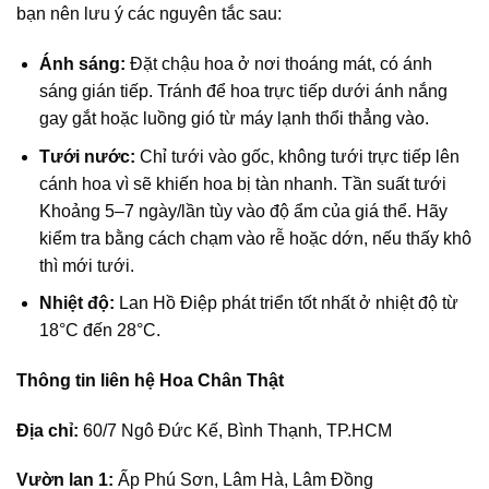
bạn nên lưu ý các nguyên tắc sau:
Ánh sáng:
Đặt chậu hoa ở nơi thoáng mát, có ánh
sáng gián tiếp. Tránh để hoa trực tiếp dưới ánh nắng
gay gắt hoặc luồng gió từ máy lạnh thổi thẳng vào.
Tưới nước:
Chỉ tưới vào gốc, không tưới trực tiếp lên
cánh hoa vì sẽ khiến hoa bị tàn nhanh. Tần suất tưới
Khoảng 5–7 ngày/lần tùy vào độ ẩm của giá thể. Hãy
kiểm tra bằng cách chạm vào rễ hoặc dớn, nếu thấy khô
thì mới tưới.
Nhiệt độ:
Lan Hồ Điệp phát triển tốt nhất ở nhiệt độ từ
18°C đến 28°C.
Thông tin liên hệ Hoa Chân Thật
Địa chỉ:
60/7 Ngô Đức Kế, Bình Thạnh, TP.HCM
Vườn lan 1:
Ấp Phú Sơn, Lâm Hà, Lâm Đồng