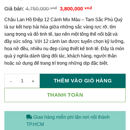
Giá
Giá
Giá bán:
4,750,000
vnđ
3,800,000
vnđ
gốc
hiện
là:
tại
Chậu Lan Hồ Điệp 12 Cành Mix Màu – Tam Sắc Phú Quý
4,750,000 vnđ.
là:
là sự kết hợp hài hòa giữa những sắc vàng rực rỡ, tím
3,800,000 vnđ.
sang trọng và đỏ tinh tế, tạo nên một tổng thể nổi bật và
đầy sức sống. Với 12 cành lan được tuyển chọn kỹ lưỡng,
hoa nở đều, nhiều nụ đẹp cùng thiết kế tinh tế. Đây là món
quà ý nghĩa dành tặng đối tác, khách hàng, người thân
hoặc sử dụng để trang trí trong những dịp đặc biệt.
THÊM VÀO GIỎ HÀNG
Chậu Lan Hồ Điệp 12 Cành Mix Màu – Tam Sắc Phú Quý số lư
THANH TOÁN
Giao hàng miễn phí tận nơi nội thành
TP.HCM