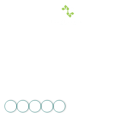
Hoa Chân Thật - Kết nối trái tim
Địa chỉ: 60/7 Ngô Đức Kế, Bình Thạnh, TP.HCM
Vườn lan 1: ấp Phú Sơn, Lâm Hà, Lâm Đồng
Hotline: 089 875 7799 | 093 279 8118 | 093 275 2929
Email: hoachanthat.trulyflower@gmail.com
Website: hoachanthat.com
Zalo
THÔNG TIN CHUNG
Điều khoản sử dụng