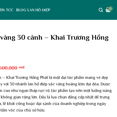
0
TIN TỨC
BLOG LAN HỒ ĐIỆP
 vàng 30 cành – Khai Trương Hồng
á
Giá
,500,000
vnđ
ốc
hiện
tại
h – Khai Trương Hồng Phát là một đại tác phẩm mang vẻ đẹp
,625,000 vnđ.
là:
uy với
30 nhành
lan hồ điệp sắc vàng hoàng kim đại đóa. Được
8,500,000 vnđ.
ơn cao như ngọn tháp rực rỡ, tác phẩm tạo nên một luồng năng
không gian rộng lớn. Đây là lựa chọn đẳng cấp nhất để trưng
à, lễ khởi công hoặc đại sảnh của doanh nghiệp trong ngày
à tầm vóc của chủ sở hữu.