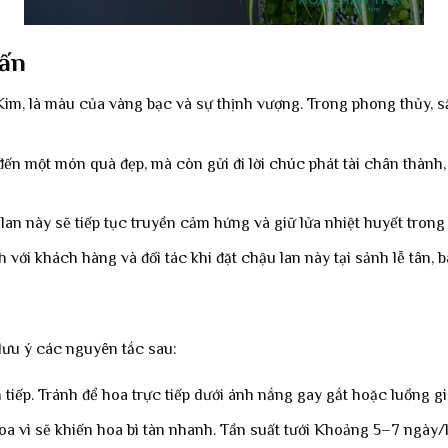
 ấn
, là màu của vàng bạc và sự thịnh vượng. Trong phong thủy, sắc
đến một món quà đẹp, mà còn gửi đi lời chúc phát tài chân thàn
 lan này sẽ tiếp tục truyền cảm hứng và giữ lửa nhiệt huyết tron
ới khách hàng và đối tác khi đặt chậu lan này tại sảnh lễ tân, b
 lưu ý các nguyên tắc sau:
tiếp. Tránh để hoa trực tiếp dưới ánh nắng gay gắt hoặc luồng gi
 hoa vì sẽ khiến hoa bì tàn nhanh. Tần suất tưới Khoảng 5–7 ngày