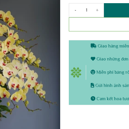
Chậu lan hồ điệp vàng 30 cành
Giao hàng miễn 
Giao những đơn 
Miễn phí băng rôn
Gửi hình ảnh sản
Cam kết hoa tươ