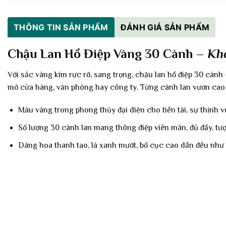
THÔNG TIN SẢN PHẨM
ĐÁNH GIÁ SẢN PHẨM
Chậu Lan Hồ Điệp Vàng 30 Cành –
Kh
Với sắc vàng kim rực rỡ, sang trọng, chậu lan hồ điệp 30 cành
mở cửa hàng, văn phòng hay công ty. Từng cành lan vươn cao n
Màu vàng trong phong thủy đại diện cho tiền tài, sự thịnh
Số lượng 30 cành lan mang thông điệp viên mãn, đủ đầy, tượ
Dáng hoa thanh tao, lá xanh mướt, bố cục cao dần đều như v