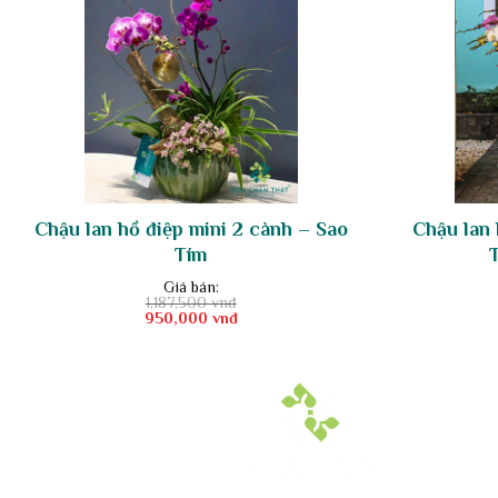
Chậu lan hồ điệp mini 2 cành – Sao
Chậu lan
Tím
Giá bán:
1,187,500
vnđ
Giá
Giá
950,000
vnđ
gốc
hiện
là:
tại
1,187,500 vnđ.
là:
950,000 vnđ.