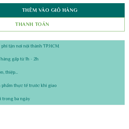
THÊM VÀO GIỎ HÀNG
 - Khai Trương Hồng Phát số lượng
THANH TOÁN
phí tận nơi nội thành TP.HCM
hàng gấp từ 1h - 2h
, thiệp...
 phẩm thực tế trước khi giao
i trong ba ngày