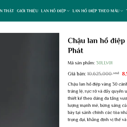
N THẬT
GIỚI THIỆU
LAN HỒ ĐIỆP
LAN HỒ ĐIỆP THEO MÀU
Chậu lan hồ điệp
Phát
Mã sản phẩm:
30LLV01
Gi
Giá bán:
10,625,000
vnđ
8
g
là:
Chậu lan hồ điệp vàng 30 càn
10
tráng lệ, rực rỡ và đầy quyền 
thiết kế theo dáng đa tầng vư
lượng mạnh mẽ, bừng sáng cả 
bày tại sảnh chính các tòa nh
trọng đại, khẳng định vị thế v