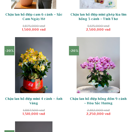
Chậu lan hồ điệp cam 6 cành – Sắc
Chậu lan hồ điệp mini ghép lũa tím
Cam Ngày Hè
hồng 3 cành – Tình Thơ
1,875,000
vnđ
3,125,000
vnđ
Giá
Giá
Giá
Giá
1,500,000
vnđ
2,500,000
vnđ
gốc
hiện
gốc
hiện
là:
tại
là:
tại
1,875,000 vnđ.
là:
3,125,000 vnđ.
là:
1,500,000 vnđ.
2,500,000 vnđ.
-20%
-20%
Chậu lan hồ điệp mini 4 cành – Ánh
Chậu lan hồ điệp hồng đốm 9 cành
Vàng
– Hòa Sắc Hương
1,887,500
vnđ
2,812,000
vnđ
Giá
Giá
Giá
Giá
1,510,000
vnđ
2,250,000
vnđ
gốc
hiện
gốc
hiện
là:
tại
là:
tại
1,887,500 vnđ.
là:
2,812,000 vnđ.
là:
1,510,000 vnđ.
2,250,000 vnđ.