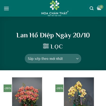
Skip
0
to
content
Lan Hồ Điệp Ngày 20/10
LỌC
-20%
-20%