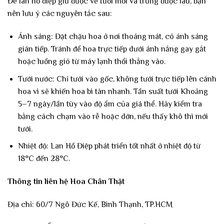
Để lan hồ điệp giữ được vẻ tươi mới và trưng được lâu, bạn
nên lưu ý các nguyên tắc sau:
Ánh sáng: Đặt chậu hoa ở nơi thoáng mát, có ánh sáng
gián tiếp. Tránh để hoa trực tiếp dưới ánh nắng gay gắt
hoặc luồng gió từ máy lạnh thổi thẳng vào.
Tưới nước: Chỉ tưới vào gốc, không tưới trực tiếp lên cánh
hoa vì sẽ khiến hoa bì tàn nhanh. Tần suất tưới Khoảng
5–7 ngày/lần tùy vào độ ẩm của giá thể. Hãy kiểm tra
bằng cách chạm vào rễ hoặc dớn, nếu thấy khô thì mới
tưới.
Nhiệt độ: Lan Hồ Điệp phát triển tốt nhất ở nhiệt độ từ
18°C đến 28°C.
Thông tin liên hệ Hoa Chân Thật
Địa chỉ: 60/7 Ngô Đức Kế, Bình Thạnh, TP.HCM