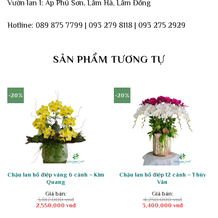
Vườn lan 1: Ấp Phú Sơn, Lâm Hà, Lâm Đồng
Hotline: 089 875 7799 | 093 279 8118 | 093 275 2929
SẢN PHẨM TƯƠNG TỰ
-20%
-20%
Chậu lan hồ điệp vàng 6 cành – Kim
Chậu lan hồ điệp 12 cành – Thùy
Quang
Vân
Giá bán:
Giá bán:
3,187,000
vnđ
4,250,000
vnđ
Giá
Giá
Giá
Giá
2,550,000
vnđ
3,400,000
vnđ
gốc
hiện
gốc
hiện
là:
tại
là:
tại