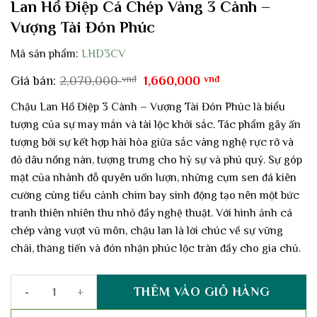
Lan Hồ Điệp Cá Chép Vàng 3 Cành –
Vượng Tài Đón Phúc
Mã sản phẩm:
LHD3CV
Giá
Giá
Giá bán:
2,070,000
vnđ
1,660,000
vnđ
gốc
hiện
là:
tại
Chậu Lan Hồ Điệp 3 Cành – Vượng Tài Đón Phúc là biểu
2,070,000 vnđ.
là:
tượng của sự may mắn và tài lộc khởi sắc. Tác phẩm gây ấn
1,660,000 vnđ.
tượng bởi sự kết hợp hài hòa giữa sắc vàng nghệ rực rỡ và
đỏ dâu nồng nàn, tượng trưng cho hỷ sự và phú quý. Sự góp
mặt của nhành đỗ quyên uốn lượn, những cụm sen đá kiên
cường cùng tiểu cảnh chim bay sinh động tạo nên một bức
tranh thiên nhiên thu nhỏ đầy nghệ thuật. Với hình ảnh cá
chép vàng vượt vũ môn, chậu lan là lời chúc về sự vững
chãi, thăng tiến và đón nhận phúc lộc tràn đầy cho gia chủ.
THÊM VÀO GIỎ HÀNG
Lan Hồ Điệp Cá Chép Vàng 3 Cành – Vượng Tài Đón Phúc số lượn