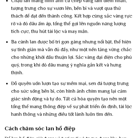
Chậu lan mang hình ảnh cá chép vàng làm điểm nhấn,
tượng trưng cho sự vươn lên, bền bỉ và vượt qua thử
thách để đạt đến thành công. Kết hợp cùng sắc vàng rực
rỡ và đỏ dâu ấm áp, tổng thể gợi lên nguồn năng lượng
tích cực, thu hút tài lộc và may mắn.
Ba cành lan được bố trí gọn gàng nhưng nổi bật, thể hiện
sự tinh giản mà vẫn đủ đầy, như một nền tảng vững chắc
cho những khởi đầu thuận lợi. Sắc vàng đại diện cho phú
quý, trong khi đỏ dâu mang ý nghĩa gắn kết và hưng
thịnh.
Đỗ quyên uốn lượn tạo sự mềm mại, sen đá tượng trưng
cho sức sống bền bỉ, còn hình ảnh chim mang lại cảm
giác sinh động và tự do. Tất cả hòa quyện tạo nên một
tổng thể mang thông điệp về sự phát triển ổn định, tài lộc
hanh thông và những điều tốt lành luôn tìm đến.
Cách chăm sóc lan hồ điệp