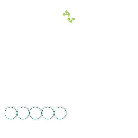
Hoa Chân Thật - Kết nối trái tim
Địa chỉ: 60/7 Ngô Đức Kế, Bình Thạnh, TP.HCM
Vườn lan 1: ấp Phú Sơn, Lâm Hà, Lâm Đồng
Hotline: 089 875 7799 | 093 279 8118 | 093 275 2929
Email: hoachanthat.trulyflower@gmail.com
Website: hoachanthat.com
Zalo
THÔNG TIN CHUNG