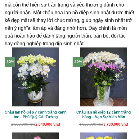
mà còn thể hiện sự trân trọng và yêu thương dành cho
người nhận. Một chậu hoa lan hồ điệp sinh nhật được thiết
kế đẹp mắt sẽ thay lời chúc mừng, giúp ngày sinh nhật trở
nên ý nghĩa, ấm áp và đáng nhớ hơn. Đây chính là món
quà hoàn hảo để dành tặng người thân, bạn bè, đối tác
hay đồng nghiệp trong dịp sinh nhật.
-20%
-20%
Chậu lan hồ điệp 7 cành trắng xanh
Chậu lan hồ điệp 12 cành trắng
bơ – Phú Quý Cát Tường
hồng – Vạn Sự Viên Mãn
Giá
Giá
Giá
Giá
2,550,000
vnđ
2,040,000
vnđ
4,620,000
vnđ
3,700,000
vnđ
gốc
hiện
gốc
hiện
là:
tại
là:
tại
2,550,000 vnđ.
là:
4,620,000 vnđ.
là: