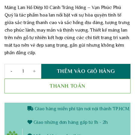
gốc
hiện
là:
tại
Máng Lan Hồ Điệp 10 Cành Trắng Hồng – Vạn Phúc Phú
6,250,000 vnđ.
là:
Quý là tác phẩm hoa lan nổi bật với sự hòa quyện tinh tế
5,000,000 vnđ.
giữa sắc trắng thanh cao và sắc hồng dịu dàng, tượng trưng
cho phúc lành, may mắn và thịnh vượng. Thiết kế máng lan
trên nền gỗ tự nhiên kết hợp cùng các chi tiết trang trí xanh
mát tạo nên vẻ đẹp sang trọng, gần gũi nhưng không kém
phần đẳng cấp.
THÊM VÀO GIỎ HÀNG
Máng Lan Hồ Điệp 10 Cành Trắng Hồng – Vạn Phúc Phú Quý số l
THANH TOÁN
Giao hàng miễn phí tận nơi nội thành TP.HCM
Giao những đơn hàng gấp từ 1h - 2h