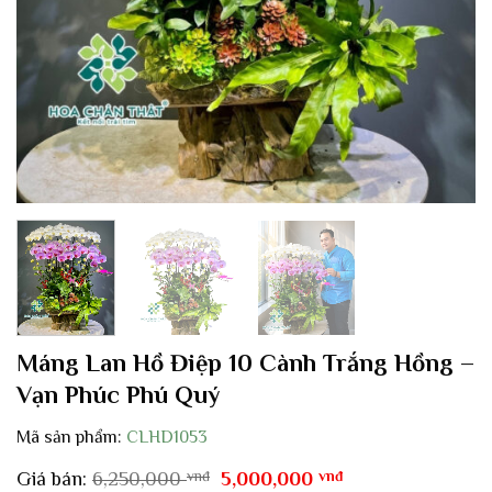
Máng Lan Hồ Điệp 10 Cành Trắng Hồng –
Vạn Phúc Phú Quý
Mã sản phẩm:
CLHD1053
Giá
Giá
Giá bán:
6,250,000
vnđ
5,000,000
vnđ