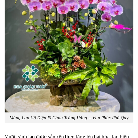
Máng Lan Hồ Điệp 10 Cành Trắng Hồng – Vạn Phúc Phú Quý
Mười cành lan được sắp xếp theo tầng lớp hài hòa, tạo hiệu