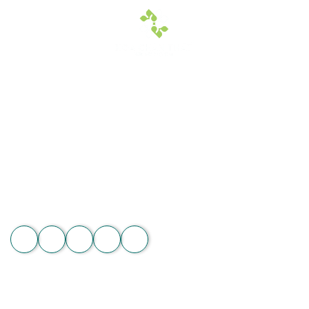
Hoa Chân Thật - Kết nối trái tim
Địa chỉ: 60/7 Ngô Đức Kế, Bình Thạnh, TP.HCM
Vườn lan 1: ấp Phú Sơn, Lâm Hà, Lâm Đồng
Hotline: 089 875 7799 | 093 279 8118 | 093 275 2929
Email: hoachanthat.trulyflower@gmail.com
Website: hoachanthat.com
Zalo
THÔNG TIN CHUNG
Điều khoản sử dụng