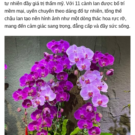
tự nhiên đầy giá trị thẩm mỹ. Với 11 cành lan được bố trí
mềm mại, uyển chuyển theo dáng đổ tự nhiên, tổng thể
chậu lan tạo nên hình ảnh như một dòng thác hoa rực rỡ,
mang đến cảm giác sang trọng, đẳng cấp và đầy sức sống.