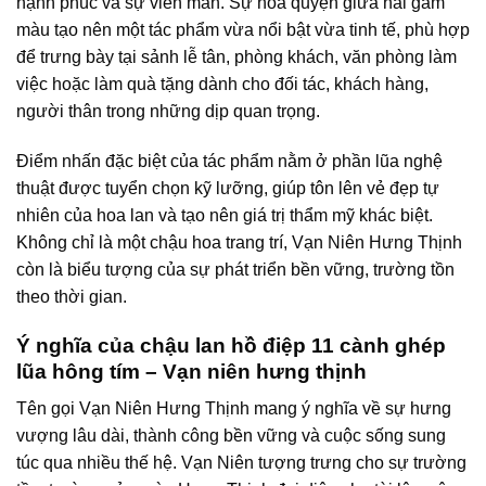
hạnh phúc và sự viên mãn. Sự hòa quyện giữa hai gam
màu tạo nên một tác phẩm vừa nổi bật vừa tinh tế, phù hợp
để trưng bày tại sảnh lễ tân, phòng khách, văn phòng làm
việc hoặc làm quà tặng dành cho đối tác, khách hàng,
người thân trong những dịp quan trọng.
Điểm nhấn đặc biệt của tác phẩm nằm ở phần lũa nghệ
thuật được tuyển chọn kỹ lưỡng, giúp tôn lên vẻ đẹp tự
nhiên của hoa lan và tạo nên giá trị thẩm mỹ khác biệt.
Không chỉ là một chậu hoa trang trí, Vạn Niên Hưng Thịnh
còn là biểu tượng của sự phát triển bền vững, trường tồn
theo thời gian.
Ý nghĩa của chậu lan hồ điệp 11 cành ghép
lũa hông tím – Vạn niên hưng thịnh
Tên gọi Vạn Niên Hưng Thịnh mang ý nghĩa về sự hưng
vượng lâu dài, thành công bền vững và cuộc sống sung
túc qua nhiều thế hệ. Vạn Niên tượng trưng cho sự trường