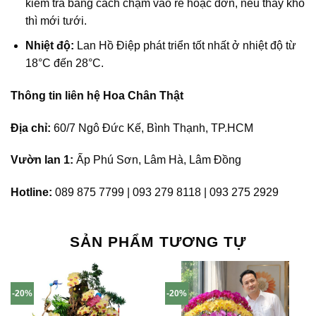
kiểm tra bằng cách chạm vào rễ hoặc dớn, nếu thấy khô
thì mới tưới.
Nhiệt độ:
Lan Hồ Điệp phát triển tốt nhất ở nhiệt độ từ
18°C đến 28°C.
Thông tin liên hệ Hoa Chân Thật
Địa chỉ:
60/7 Ngô Đức Kế, Bình Thạnh, TP.HCM
Vườn lan 1:
Ấp Phú Sơn, Lâm Hà, Lâm Đồng
Hotline:
089 875 7799 | 093 279 8118 | 093 275 2929
SẢN PHẨM TƯƠNG TỰ
-20%
-20%