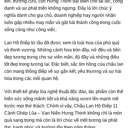
tồn, trường cửu, còn Hưng Thịnh đại diện cho tài lộc, công
danh và sự phát triển không ngừng. Đây là lời chúc ý
nghĩa dành cho gia chủ, doanh nghiệp hay người nhận
luôn gặp nhiều may mắn và gặt hái thành công trong cuộc
sống cũng như công việc.
Lan Hồ Điệp từ lâu đã được xem là loài hoa của phú quý
và thịnh vượng. Những cánh hoa tròn đầy, nở đều và bền
đẹp tượng trưng cho sự viên mãn, đủ đầy và những điều
tốt đẹp trong tương lai. Đặc biệt, sắc tím hồng của chậu lan
còn mang thông điệp về sự gắn kết, yêu thương và sự hài
hòa trong các mối quan hệ.
Với thiết kế ghép lũa nghệ thuật độc đáo, tác phẩm còn thể
hiện sức sống mãnh liệt và khả năng vươn lên mạnh mẽ
trước mọi thử thách. Chính vì vậy, Chậu Lan Hồ Điệp 11
Cành Ghép Lũa – Vạn Niên Hưng Thịnh không chỉ là món
quà sang trọng mà còn là lời chúc về một tương lai phát
đạt, hạnh phúc và trường tồn theo năm tháng.