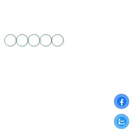
Hotline: 089 875 7799 | 093 279 8118 | 093 275 2929
Email: hoachanthat.trulyflower@gmail.com
Website: hoachanthat.com
Zalo
THÔNG TIN CHUNG
Điều khoản sử dụng
Chính sách đổi trả
Chính sách thanh toán
Chính sách bảo mật thông tin
ĐĂNG KÝ NHẬN NGAY ƯU ĐÃI ĐẶC BIỆT
Để nhận những ưu đãi hấp dẫn từ Hoa Chân Thật, hãy
đăng ký nhận bảng tin qua Email: