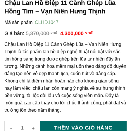
Chậu Lan Hồ Điệp 11 Cành Ghép Lũa
Hồng Tím – Vạn Niên Hưng Thịnh
Mã sản phẩm:
CLHD1047
Giá
Giá
Giá bán:
5,370,000
vnđ
4,300,000
vnđ
gốc
hiện
là:
tại
Chậu Lan Hồ Điệp 11 Cành Ghép Lũa – Vạn Niên Hưng
5,370,000 vnđ.
là:
Thịnh là tác phẩm lan hồ điệp nghệ thuật nổi bật với sắc
4,300,000 vnđ.
tím hồng sang trọng được ghép trên lũa tự nhiên đầy ấn
tượng. Những cành hoa mềm mại uốn theo dáng đổ duyên
dáng tạo nên vẻ đẹp thanh lịch, cuốn hút và đẳng cấp.
Không chỉ là điểm nhấn hoàn hảo cho không gian sống
hay làm việc, chậu lan còn mang ý nghĩa về sự hưng thịnh
bền vững, tài lộc dài lâu và cuộc sống viên mãn. Đây là
món quà cao cấp thay cho lời chúc thành công, phát đạt và
trường tồn theo năm tháng.
THÊM VÀO GIỎ HÀNG
Chậu Lan Hồ Điệp 11 Cành Ghép Lũa Hồng Tím – Vạn Niên Hư