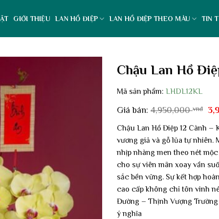
ẬT
GIỚI THIỆU
LAN HỒ ĐIỆP
LAN HỒ ĐIỆP THEO MÀU
TIN 
Chậu Lan Hồ Điệ
Mã sản phẩm:
LHDL12KL
Gi
Giá bán:
4,950,000
vnđ
3,
gố
là:
Chậu Lan Hồ Điệp 12 Cành – K
4,
vương giả và gỗ lũa tự nhiên. 
nhịp nhàng men theo nét mộc 
cho sự viên mãn xoay vần suốt
sắc bền vững. Sự kết hợp hoà
cao cấp không chỉ tôn vinh n
Đường – Thịnh Vượng Trường T
ý nghĩa