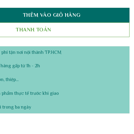
THÊM VÀO GIỎ HÀNG
im Lũa Vượng Phát số lượng
THANH TOÁN
phí tận nơi nội thành TP.HCM
hàng gấp từ 1h - 2h
, thiệp...
 phẩm thực tế trước khi giao
i trong ba ngày