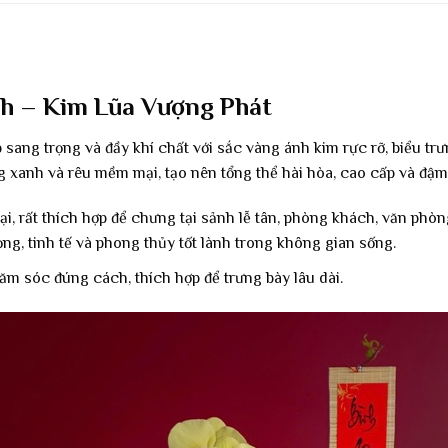
nh – Kim Lũa Vượng Phát
ng trọng và đầy khí chất với sắc vàng ánh kim rực rỡ, biểu trư
g xanh và rêu mềm mại, tạo nên tổng thể hài hòa, cao cấp và đậm
đại, rất thích hợp để chưng tại sảnh lễ tân, phòng khách, văn ph
g, tinh tế và phong thủy tốt lành trong không gian sống.
hăm sóc đúng cách, thích hợp để trưng bày lâu dài.