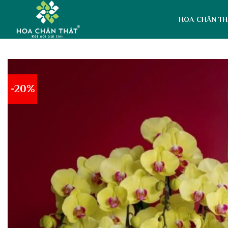
Skip
to
HOA CHÂN TH
content
-20%