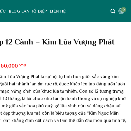
0
TỨC
BLOG LAN HỒ ĐIỆP
LIÊN HỆ
p 12 Cành – Kim Lũa Vượng Phát
á
Giá
960,000
vnđ
c
hiện
tại
im Lũa Vượng Phát là sự hội tụ tinh hoa giữa sắc vàng kim
950,000 vnđ.
là:
Mười hai nhành lan đại rực rỡ, được khéo léo tạo dáng uốn lượn
3,960,000 vnđ.
mạc, vững chãi của khúc lũa tự nhiên. Con số 12 tượng trưng
 12 tháng, là lời chúc cho tài lộc hanh thông và sự nghiệp khởi
n mỹ giữa sắc hoa phú quý, gỗ lũa vĩnh cửu và dáng chậu sứ
ét đẹp thượng lưu mà còn là biểu tượng của “Kim Ngọc Mãn
ồn”, khẳng định cốt cách và tâm thế dẫn đầu,món quà tinh tế,