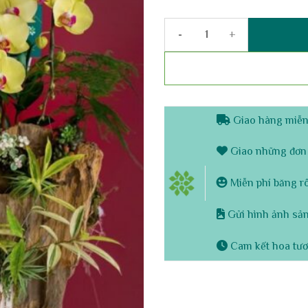
Chậu Lan Hồ Điệp 12 Cành – K
Giao hàng miễn 
Giao những đơn 
Miễn phí băng rôn
Gửi hình ảnh sản
Cam kết hoa tươ