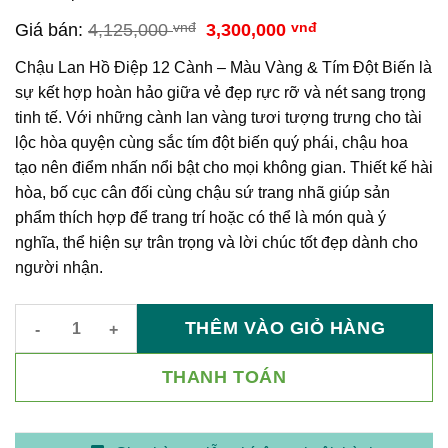
Giá
Giá
Giá bán:
4,125,000
vnđ
3,300,000
vnđ
gốc
hiện
là:
tại
Chậu Lan Hồ Điệp 12 Cành – Màu Vàng & Tím Đột Biến là
4,125,000 vnđ.
là:
sự kết hợp hoàn hảo giữa vẻ đẹp rực rỡ và nét sang trọng
3,300,000 vnđ.
tinh tế. Với những cành lan vàng tươi tượng trưng cho tài
lộc hòa quyện cùng sắc tím đột biến quý phái, chậu hoa
tạo nên điểm nhấn nổi bật cho mọi không gian. Thiết kế hài
hòa, bố cục cân đối cùng chậu sứ trang nhã giúp sản
phẩm thích hợp để trang trí hoặc có thể là món quà ý
nghĩa, thể hiện sự trân trọng và lời chúc tốt đẹp dành cho
người nhận.
THÊM VÀO GIỎ HÀNG
Chậu Lan Hồ Điệp 12 Cành – Màu Vàng & Tím Đột Biến số lượ
THANH TOÁN