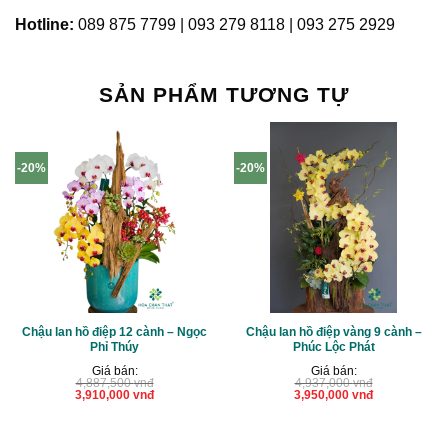
Hotline:
089 875 7799 | 093 279 8118 | 093 275 2929
SẢN PHẨM TƯƠNG TỰ
-20%
-20%
Chậu lan hồ điệp 12 cành – Ngọc
Chậu lan hồ điệp vàng 9 cành –
Phỉ Thúy
Phúc Lộc Phát
Giá bán:
Giá bán:
4,887,500
vnđ
4,937,000
vnđ
Giá
Giá
Giá
Giá
3,910,000
vnđ
3,950,000
vnđ
gốc
hiện
gốc
hiện
là:
tại
là:
tại
4,887,500 vnđ.
là:
4,937,000 vnđ.
là:
3,910,000 vnđ.
3,950,000 vnđ.