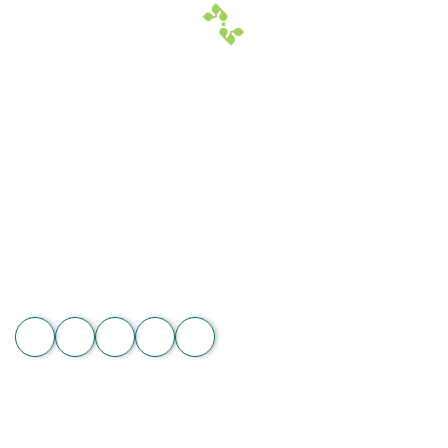
Hoa Chân Thật - Kết nối trái tim
Địa chỉ: 60/7 Ngô Đức Kế, Bình Thạnh, TP.HCM
Vườn lan 1: ấp Phú Sơn, Lâm Hà, Lâm Đồng
Hotline: 089 875 7799 | 093 279 8118 | 093 275 2929
Email: hoachanthat.trulyflower@gmail.com
Website: hoachanthat.com
Zalo
THÔNG TIN CHUNG
Điều khoản sử dụng