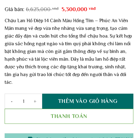
Giá
Giá
Giá bán:
6,625,000
vnđ
5,300,000
vnđ
gốc
hiện
là:
tại
Chậu Lan Hồ Điệp 14 Cành Màu Hồng Tím – Phúc An Viên
6,625,000 vnđ.
là:
Mãn mang vẻ đẹp vừa nhẹ nhàng vừa sang trọng, tạo cảm
5,300,000 vnđ.
giác đầy đặn và cuốn hút cho tổng thể chậu hoa. Sự kết hợp
giữa sắc hồng ngọt ngào và tím quý phái không chỉ làm nổi
bật không gian mà còn gửi gắm thông điệp về sự bình an,
hạnh phúc và tài lộc viên mãn. Đây là mẫu lan hồ điệp rất
được yêu thích trong các dịp tặng khai trương, sinh nhật,
tân gia hay gửi trao lời chúc tốt đẹp đến người thân và đối
tác.
THÊM VÀO GIỎ HÀNG
Chậu Lan Hồ Điệp 14 Cành Màu Hồng Tím – Phúc An Viên Mãn số
THANH TOÁN