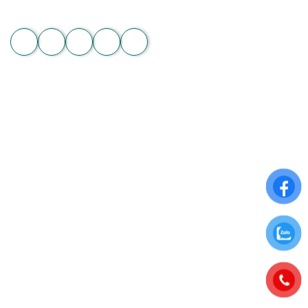
Website: hoachanthat.com
Zalo
THÔNG TIN CHUNG
Điều khoản sử dụng
Chính sách đổi trả
Chính sách thanh toán
Chính sách bảo mật thông tin
ĐĂNG KÝ NHẬN NGAY ƯU ĐÃI ĐẶC BIỆT
Để nhận những ưu đãi hấp dẫn từ Hoa Chân Thật, hãy đăng
ký nhận bảng tin qua Email: