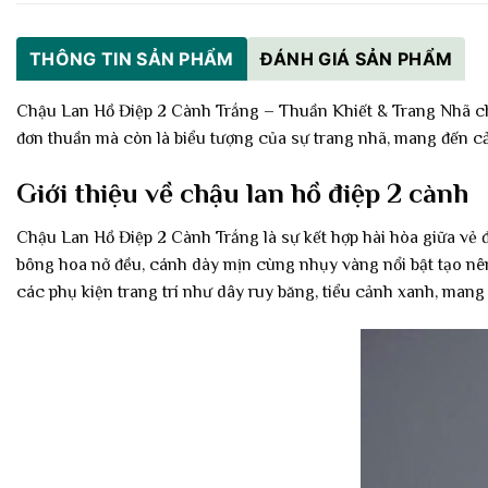
THÔNG TIN SẢN PHẨM
ĐÁNH GIÁ SẢN PHẨM
Chậu Lan Hồ Điệp 2 Cành Trắng – Thuần Khiết & Trang Nhã chin
đơn thuần mà còn là biểu tượng của sự trang nhã, mang đến cả
Giới thiệu về chậu lan hồ điệp 2 cành
Chậu Lan Hồ Điệp 2 Cành Trắng là sự kết hợp hài hòa giữa vẻ đẹ
bông hoa nở đều, cánh dày mịn cùng nhụy vàng nổi bật tạo nê
các phụ kiện trang trí như dây ruy băng, tiểu cảnh xanh, mang