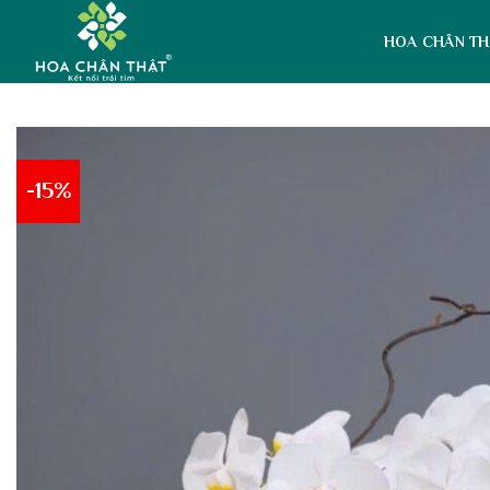
Skip
to
HOA CHÂN TH
content
-15%