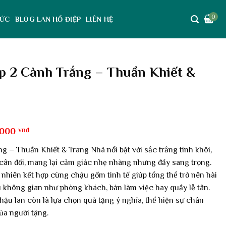
0
TỨC
BLOG LAN HỒ ĐIỆP
LIÊN HỆ
p 2 Cành Trắng – Thuần Khiết &
Giá
,000
vnđ
hiện
tại
 – Thuần Khiết & Trang Nhã nổi bật với sắc trắng tinh khôi,
000 vnđ.
là:
ân đối, mang lại cảm giác nhẹ nhàng nhưng đầy sang trọng.
750,000 vnđ.
 nhiên kết hợp cùng chậu gốm tinh tế giúp tổng thể trở nên hài
ều không gian như phòng khách, bàn làm việc hay quầy lễ tân.
hậu lan còn là lựa chọn quà tặng ý nghĩa, thể hiện sự chân
ủa người tặng.