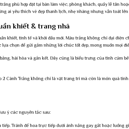
ắng phù hợp đặt tại bàn làm việc, phòng khách, quầy lễ tân hoặc
ững ai yêu thích vẻ đẹp thanh lịch, nhẹ nhàng nhưng vẫn toát lên
uần khiết & trang nhã
uần khiết, tinh tế và khởi đầu mới. Màu trắng không chỉ đại diệ
c lựa chọn để gửi gắm những lời chúc tốt đẹp, mong muốn mọi điề
bằng, hài hòa và gắn kết. Đây cũng là biểu trưng của tình cảm b
 Cành Trắng không chỉ là vật trang trí mà còn là món quà tinh t
 lưu ý các nguyên tắc sau:
tiếp. Tránh để hoa trực tiếp dưới ánh nắng gay gắt hoặc luồng gi