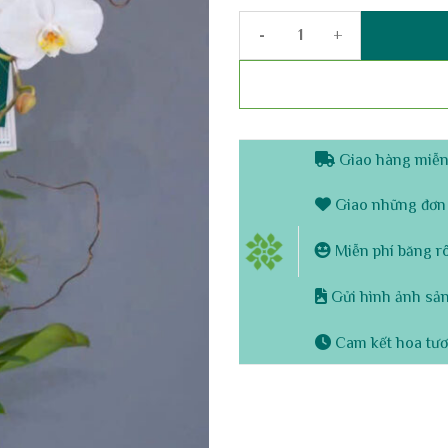
Chậu Lan Hồ Điệp 2 Cành Trắng
Giao hàng miễn 
Giao những đơn 
Miễn phí băng rôn
Gửi hình ảnh sản
Cam kết hoa tươ