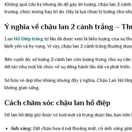
Không quá cầu kỳ nhưng đủ để gây ấn tượng, chậu lan 2 cành tr
trương, chúc mừng hay tri ân. Đây là lựa chọn lý tưởng cho nh
Ý nghĩa về chậu lan 2 cành trắng – Th
Lan Hồ Điệp trắng
từ lâu đã được xem là biểu tượng của sự th
bình yên và hy vọng. Vì vậy, chậu lan 2 cành trắng thường đượ
Bên cạnh đó, số lượng 2 cành lan còn tượng trưng cho sự cân 
đối tác như một lời chúc về sự đồng hành lâu dài và phát triển.
Sở hữu vẻ đẹp nhẹ nhàng nhưng đầy ý nghĩa, Chậu Lan Hồ Điệp 2
không gian sống.
Cách chăm sóc chậu lan hồ điệp
Để lan hồ điệp giữ được vẻ tươi mới và trưng được lâu, bạn nên
Ánh sáng:
Đặt chậu hoa ở nơi thoáng mát, có ánh sáng gián 