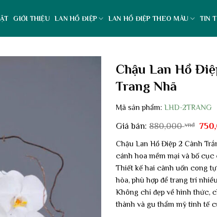
ẬT
GIỚI THIỆU
LAN HỒ ĐIỆP
LAN HỒ ĐIỆP THEO MÀU
TIN 
Chậu Lan Hồ Điệ
Trang Nhã
Mã sản phẩm:
LHD-2TRANG
Giá
Giá bán:
880,000
vnđ
750
gốc
là:
Chậu Lan Hồ Điệp 2 Cành Trắng
880,
cánh hoa mềm mại và bố cục c
Thiết kế hai cành uốn cong tự
hòa, phù hợp để trang trí nhi
Không chỉ đẹp về hình thức, c
thành và gu thẩm mỹ tinh tế c