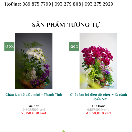
Hotline:
089 875 7799 | 093 279 8118 | 093 275 2929
SẢN PHẨM TƯƠNG TỰ
-20%
-20%
Chậu lan hồ điệp mini – Thạnh Tịnh
Chậu lan hồ điệp đỏ cherry 12 cành
– Uyển Nhi
Giá bán:
Giá bán:
2,562,500
vnđ
6,187,000
vnđ
Giá
Giá
Giá
Giá
2,050,000
vnđ
4,950,000
vnđ
gốc
hiện
gốc
hiện
là:
tại
là:
tại
2,562,500 vnđ.
là:
6,187,000 vnđ.
là:
2,050,000 vnđ.
4,950,000 vnđ.