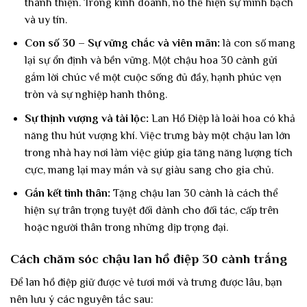
thánh thiện. Trong kinh doanh, nó thể hiện sự minh bạch
và uy tín.
Con số 30 – Sự vững chắc và viên mãn:
là con số mang
lại sự ổn định và bền vững. Một chậu hoa 30 cành gửi
gắm lời chúc về một cuộc sống đủ đầy, hạnh phúc vẹn
tròn và sự nghiệp hanh thông.
Sự thịnh vượng và tài lộc:
Lan Hồ Điệp là loài hoa có khả
năng thu hút vượng khí. Việc trưng bày một chậu lan lớn
trong nhà hay nơi làm việc giúp gia tăng năng lượng tích
cực, mang lại may mắn và sự giàu sang cho gia chủ.
Gắn kết tình thân:
Tặng chậu lan 30 cành là cách thể
hiện sự trân trọng tuyệt đối dành cho đối tác, cấp trên
hoặc người thân trong những dịp trọng đại.
Cách chăm sóc chậu lan hồ điệp 30 cành trắng
Để lan hồ điệp giữ được vẻ tươi mới và trưng được lâu, bạn
nên lưu ý các nguyên tắc sau: