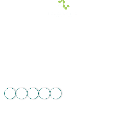
Hoa Chân Thật - Kết nối trái tim
Địa chỉ: 60/7 Ngô Đức Kế, Bình Thạnh, TP.HCM
Vườn lan 1: ấp Phú Sơn, Lâm Hà, Lâm Đồng
Hotline: 089 875 7799 | 093 279 8118 | 093 275 2929
Email: hoachanthat.trulyflower@gmail.com
Website: hoachanthat.com
Zalo
THÔNG TIN CHUNG
Điều khoản sử dụng