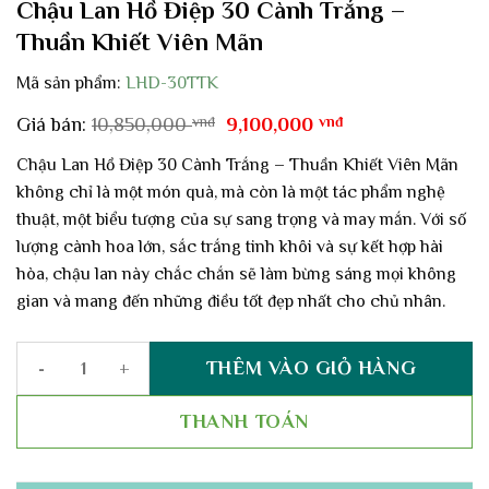
Chậu Lan Hồ Điệp 30 Cành Trắng –
Thuần Khiết Viên Mãn
Mã sản phẩm:
LHD-30TTK
Giá
Giá
Giá bán:
10,850,000
vnđ
9,100,000
vnđ
gốc
hiện
là:
tại
Chậu Lan Hồ Điệp 30 Cành Trắng – Thuần Khiết Viên Mãn
10,850,000 vnđ.
là:
không chỉ là một món quà, mà còn là một tác phẩm nghệ
9,100,000 vnđ.
thuật, một biểu tượng của sự sang trọng và may mắn. Với số
lượng cành hoa lớn, sắc trắng tinh khôi và sự kết hợp hài
hòa, chậu lan này chắc chắn sẽ làm bừng sáng mọi không
gian và mang đến những điều tốt đẹp nhất cho chủ nhân.
THÊM VÀO GIỎ HÀNG
Chậu Lan Hồ Điệp 30 Cành Trắng – Thuần Khiết Viên Mãn số lượ
THANH TOÁN