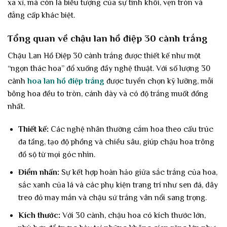
xa xỉ, mà còn là biểu tượng của sự tinh khôi, vẹn tròn và
đẳng cấp khác biệt.
Tổng quan về chậu lan hồ điệp 30 cành trắng
Chậu Lan Hồ Điệp 30 cành trắng được thiết kế như một
“ngọn thác hoa” đổ xuống đầy nghệ thuật. Với số lượng 30
cành
hoa lan hồ điệp trắng
được tuyển chọn kỹ lưỡng, mỗi
bông hoa đều to tròn, cánh dày và có độ trắng muốt đồng
nhất.
Thiết kế:
Các nghệ nhân thường cắm hoa theo cấu trúc
đa tầng, tạo độ phồng và chiều sâu, giúp chậu hoa trông
đồ sộ từ mọi góc nhìn.
Điểm nhấn:
Sự kết hợp hoàn hảo giữa sắc trắng của hoa,
sắc xanh của lá và các phụ kiện trang trí như sen đá, dây
treo đỏ may mắn và chậu sứ trắng vân nổi sang trọng.
Kích thước:
Với 30 cành, chậu hoa có kích thước lớn,