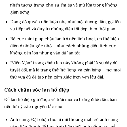
nhấn tượng trưng cho sự ấm áp và giữ lửa trong không
gian sống.
Dáng đỗ quyên uốn lượn nhẹ như một đường dẫn, gợi lên
sự tiếp nối và duy trì những điều tốt đẹp theo thời gian.
Bố cục mini giúp chậu lan trở nên linh hoạt, có thể hiện
diện ở nhiều góc nhỏ – như cách những điều tích cực
không cần lớn nhưng vẫn đủ lan tỏa.
“Viên Mãn” trong chậu lan này không phải là sự đầy đủ
tuyệt đối, mà là trạng thái hài lòng và cân bằng – nơi mọi
thứ vừa đủ để tạo nên cảm giác trọn vẹn lâu dài.
Cách chăm sóc lan hồ điệp
Để lan hồ điệp giữ được vẻ tươi mới và trưng được lâu, bạn
nên lưu ý các nguyên tắc sau:
Ánh sáng: Đặt chậu hoa ở nơi thoáng mát, có ánh sáng
gián tiếp. Tránh để hoa trực tiếp dưới ánh nắng gay gắt