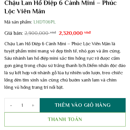
Chậu Lan Hồ Điệp 6 Cành Mini – Phúc
Lộc Viên Mãn
Mã sản phẩm:
LHDT06PL
Giá
Giá
Giá bán:
2,900,000
vnđ
2,320,000
vnđ
gốc
hiện
là:
tại
Chậu Lan Hồ Điệp 6 Cành Mini – Phúc Lộc Viên Mãn là
2,900,000 vnđ.
là:
tuyệt phẩm mini mang vẻ đẹp tinh tế, nhỏ gọn và ấm cúng.
2,320,000 vnđ.
Sáu nhành lan hồ điệp mini sắc tím hồng rực rỡ được cắm
gọn gàng trong chậu sứ trắng thanh lịch.Điểm nhấn độc đáo
là sự kết hợp với nhành gỗ lũa tự nhiên uốn lượn, treo chiếc
lồng đèn tím xinh xắn cùng chú bướm xanh lam và chim
lông vũ hồng trang trí nổi bật.
THÊM VÀO GIỎ HÀNG
Chậu Lan Hồ Điệp 6 Cành Mini – Phúc Lộc Viên Mãn số lượng
THANH TOÁN