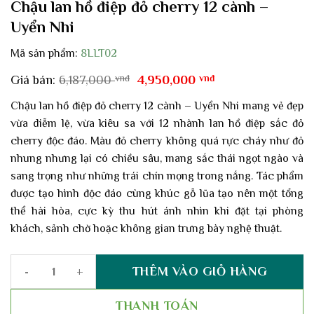
Chậu lan hồ điệp đỏ cherry 12 cành –
Uyển Nhi
Mã sản phẩm:
8LLT02
Giá
Giá
Giá bán:
6,187,000
vnđ
4,950,000
vnđ
gốc
hiện
là:
tại
Chậu lan hồ điệp đỏ cherry 12 cành – Uyển Nhi mang vẻ đẹp
6,187,000 vnđ.
là:
vừa diễm lệ, vừa kiêu sa với
12 nhành
lan hồ điệp sắc đỏ
4,950,000 vnđ.
cherry độc đáo. Màu đỏ cherry không quá rực cháy như đỏ
nhung nhưng lại có chiều sâu, mang sắc thái ngọt ngào và
sang trọng như những trái chín mọng trong nắng. Tác phẩm
được tạo hình độc đáo cùng khúc gỗ lũa tạo nên một tổng
thể hài hòa, cực kỳ thu hút ánh nhìn khi đặt tại phòng
khách, sảnh chờ hoặc không gian trưng bày nghệ thuật.
THÊM VÀO GIỎ HÀNG
Chậu lan hồ điệp đỏ cherry 12 cành - Uyển Nhi số lượng
THANH TOÁN