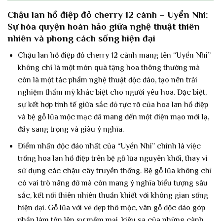
Chậu lan hồ điệp đỏ cherry 12 cành – Uyển Nhi:
Sự hòa quyện hoàn hảo giữa nghệ thuật thiên
nhiên và phong cách sống hiện đại
Chậu lan hồ điệp đỏ cherry 12 cành mang tên “Uyển Nhi”
không chỉ là một món quà tặng hoa thông thường mà
còn là một tác phẩm nghệ thuật độc đáo, tạo nên trải
nghiệm thẩm mỹ khác biệt cho người yêu hoa. Đặc biệt,
sự kết hợp tinh tế giữa sắc đỏ rực rỡ của hoa lan hồ điệp
và bệ gỗ lũa mộc mạc đã mang đến một diện mạo mới lạ,
đầy sang trọng và giàu ý nghĩa.
Điểm nhấn độc đáo nhất của “Uyển Nhi” chính là việc
trồng hoa lan hồ điệp trên bệ gỗ lũa nguyên khối, thay vì
sử dụng các chậu cây truyền thống. Bệ gỗ lũa không chỉ
có vai trò nâng đỡ mà còn mang ý nghĩa biểu tượng sâu
sắc, kết nối thiên nhiên thuần khiết với không gian sống
hiện đại. Gỗ lũa với vẻ đẹp thô mộc, vân gỗ độc đáo góp
phần làm tôn lên sự mềm mại, kiêu sa của những cành