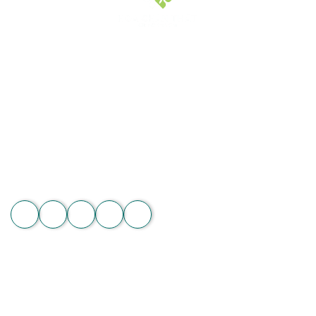
Hoa Chân Thật - Kết nối trái tim
Địa chỉ: 60/7 Ngô Đức Kế, Bình Thạnh, TP.HCM
Vườn lan 1: ấp Phú Sơn, Lâm Hà, Lâm Đồng
Hotline: 089 875 7799 | 093 279 8118 | 093 275 2929
Email: hoachanthat.trulyflower@gmail.com
Website: hoachanthat.com
Zalo
THÔNG TIN CHUNG
Điều khoản sử dụng
Chính sách đổi trả