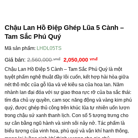
Chậu Lan Hồ Điệp Ghép Lũa 5 Cành –
Tam Sắc Phú Quý
Mã sản phẩm:
LHDL05TS
Giá
Giá
Giá bán:
2,560,000
vnđ
2,050,000
vnđ
gốc
hiện
Chậu Lan Hồ Điệp 5 Cành – Tam Sắc Phú Quý là một
là:
tại
2,560,000 vnđ.
là:
tuyệt phẩm nghệ thuật đầy lôi cuốn, kết hợp hài hòa giữa
2,050,000 vnđ.
nét thô mộc của gỗ lũa và vẻ kiêu sa của hoa lan. Năm
nhành lan đại đóa với sự giao thoa rực rỡ của ba sắc thái:
tím địa chủ uy quyền, cam sọc năng động và vàng kim phú
quý, được ghép thủ công trên khúc lũa tự nhiên uốn lượn
trong chậu sứ xanh thanh lịch. Con số 5 tượng trưng cho
sự cân bằng ngũ hành và sinh sôi nảy nở. Tác phẩm là
biểu tượng của vinh hoa, phú quý và vận khí hanh thông,