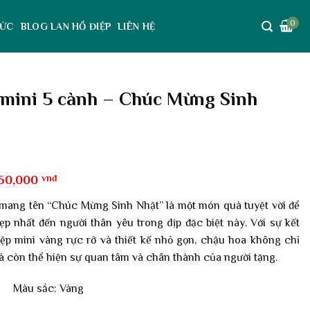
0
TỨC
BLOG LAN HỒ ĐIỆP
LIÊN HỆ
 mini 5 cành – Chúc Mừng Sinh
Giá
350,000
vnđ
c
hiện
tại
mang tên “Chúc Mừng Sinh Nhật” là một món quà tuyệt vời để
37,500 vnđ.
là:
ẹp nhất đến người thân yêu trong dịp đặc biệt này. Với sự kết
2,350,000 vnđ.
iệp mini vàng
rực rỡ và thiết kế nhỏ gọn, chậu hoa không chỉ
 còn thể hiện sự quan tâm và chân thành của người tặng.
5 Màu sắc: Vàng