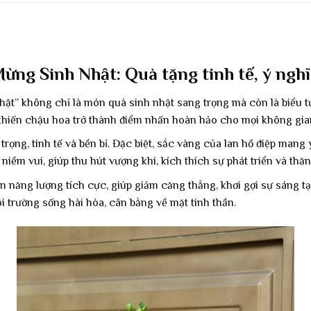
ừng Sinh Nhật: Quà tặng tinh tế, ý nghĩ
ật” không chỉ là món quà sinh nhật sang trọng mà còn là biểu t
n khiến chậu hoa trở thành điểm nhấn hoàn hảo cho mọi không gia
rọng, tinh tế và bền bỉ. Đặc biệt, sắc vàng của lan hồ điệp mang 
iềm vui, giúp thu hút vượng khí, kích thích sự phát triển và th
 năng lượng tích cực, giúp giảm căng thẳng, khơi gợi sự sáng t
trường sống hài hòa, cân bằng về mặt tinh thần.