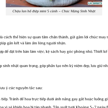
Chậu lan hồ điệp mini 5 cành – Chúc Mừng Sinh Nhật
là cách thể hiện sự quan tâm chân thành, gửi gắm lời chúc may 
giúp gắn kết và làm ấm lòng người nhận.
ợp để đặt trên bàn làm việc, kệ sách hay góc phòng nhỏ. Thiết kế
 sinh nhật quan trọng, góp phần tạo nên kỷ niệm đẹp, lưu giữ nh
 lưu ý các nguyên tắc sau:
tiếp. Tránh để hoa trực tiếp dưới ánh nắng gay gắt hoặc luồng gi
 hoa vì sẽ khiến hoa bì tàn nhanh. Tần suất tưới Khoảng 5–7 ngày