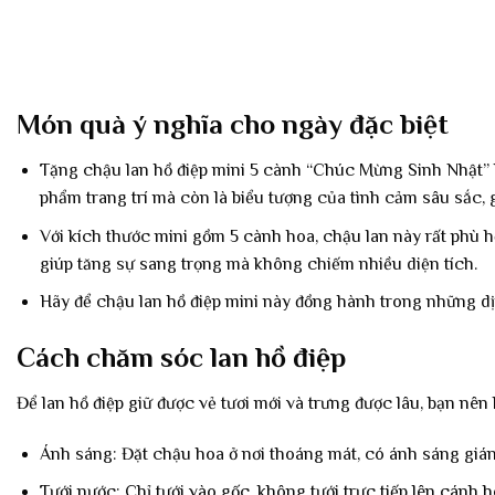
Món quà ý nghĩa cho ngày đặc biệt
Tặng chậu lan hồ điệp mini 5 cành “Chúc Mừng Sinh Nhật” 
phẩm trang trí mà còn là biểu tượng của tình cảm sâu sắc, 
Với kích thước mini gồm 5 cành hoa, chậu lan này rất phù h
giúp tăng sự sang trọng mà không chiếm nhiều diện tích.
Hãy để chậu lan hồ điệp mini này đồng hành trong những dịp
Cách chăm sóc lan hồ điệp
Để lan hồ điệp giữ được vẻ tươi mới và trưng được lâu, bạn nên
Ánh sáng: Đặt chậu hoa ở nơi thoáng mát, có ánh sáng gián 
Tưới nước: Chỉ tưới vào gốc, không tưới trực tiếp lên cánh