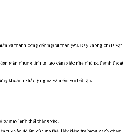
mắn và thành công đến người thân yêu. Đây không chỉ là vật
 đơn giản nhưng tinh tế, tạo cảm giác nhẹ nhàng, thanh thoát,
ững khoảnh khắc ý nghĩa và niềm vui bất tận.
ó từ máy lạnh thổi thẳng vào.
/lần tùy vào độ ẩm của giá thể. Hãy kiểm tra bằng cách chạm