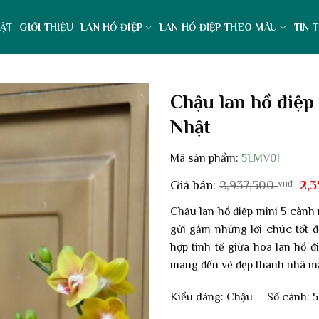
ẬT
GIỚI THIỆU
LAN HỒ ĐIỆP
LAN HỒ ĐIỆP THEO MÀU
TIN 
Chậu lan hồ điệp
Nhật
Mã sản phẩm:
5LMV01
Giá
Giá bán:
2,937,500
vnđ
2,
gố
là:
Chậu lan hồ điệp mini 5 cành
2,9
gửi gắm những lời chúc tốt đ
hợp tinh tế giữa
hoa lan hồ đ
mang đến vẻ đẹp thanh nhã mà
Kiểu dáng: Chậu Số cành: 