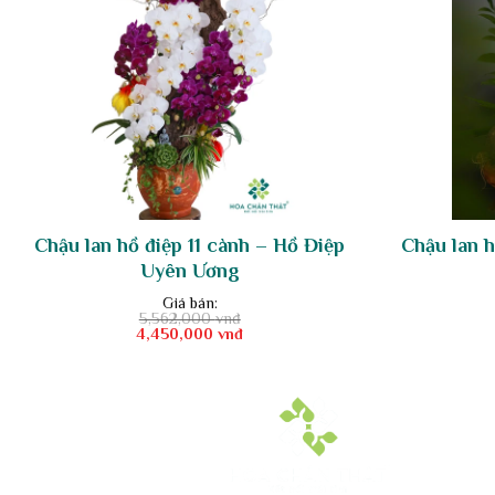
Chậu lan hồ điệp 11 cành – Hồ Điệp
Chậu lan h
Uyên Ương
Giá bán:
5,562,000
vnđ
Giá
Giá
4,450,000
vnđ
gốc
hiện
là:
tại
5,562,000 vnđ.
là:
4,450,000 vnđ.