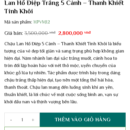
Lan Hồ Điệp Trắng 5 Cành – Thanh Khiết
Tinh Khôi
Mã sản phẩm:
HPVM12
Giá
Giá
Giá bán:
3,500,000
vnđ
2,800,000
vnđ
gốc
hiện
là:
tại
Chậu Lan Hồ Điệp 5 Cành – Thanh Khiết Tinh Khôi là biểu
3,500,000 vnđ.
là:
tượng của vẻ đẹp tối giản và sang trọng phù hợp không gian
2,800,000 vnđ.
hiện đại. Năm nhành lan đại sắc trắng muốt, cánh hoa to
tròn đối lập hoàn hảo với nét thô mộc, uyển chuyển của
khúc gỗ lũa tự nhiên. Tác phẩm được trình bày trong dáng
chậu trắng thấp hiện đại, tạo nên một tổng thể hài hòa,
thanh thoát. Chậu lan mang đến luồng sinh khí an yên,
thuần khiết, là lời chúc về một cuộc sống bình an, vạn sự
khởi đầu nan và thịnh vượng bền lâu.
THÊM VÀO GIỎ HÀNG
Lan Hồ Điệp Trắng 5 Cành – Thanh Khiết Tinh Khôi số lượng