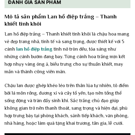
ĐÁNH GIÁ SẢN PHẨM
Mô tả sản phẩm Lan hồ điệp trắng – Thanh
khiết tinh khôi
Lan hồ điệp trắng – Thanh khiết tinh khôi là chậu hoa mang
vẻ đẹp trang nhã, tinh tế và sang trọng, được thiết kế với 5
cành
lan hồ điệp trắng
tinh nở tròn đều, tỏa sáng như
những cánh bướm đang bay. Từng cánh hoa trắng mịn kết
hợp nhụy vàng óng ả, biểu trưng cho sự thuần khiết, may
mắn và thành công viên mãn.
Chậu lan được ghép khéo léo trên thân lũa tự nhiên, tô điểm
bởi lá môn rồng, dương xỉ và cây tổ yến, tạo nên tổng thể
sống động và tràn đầy sinh khí. Sắc trắng chủ đạo giúp
không gian trở nên thanh thoát, sang trọng và hiện đại, phù
hợp trưng bày tại phòng khách, sảnh tiếp khách, văn phòng,
nhà hàng, hoặc làm quà tặng khai trương, tân gia, lễ cưới.