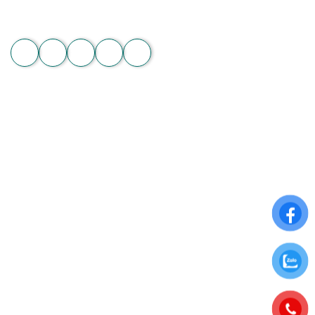
Email: hoachanthat.trulyflower@gmail.com
Website: hoachanthat.com
Zalo
THÔNG TIN CHUNG
Điều khoản sử dụng
Chính sách đổi trả
Chính sách thanh toán
Chính sách bảo mật thông tin
ĐĂNG KÝ NHẬN NGAY ƯU ĐÃI ĐẶC BIỆT
Để nhận những ưu đãi hấp dẫn từ Hoa Chân Thật, hãy đăng
ký nhận bảng tin qua Email: