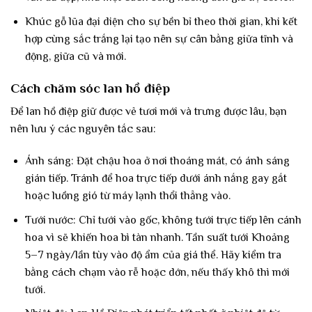
Khúc gỗ lũa đại diện cho sự bền bỉ theo thời gian, khi kết
hợp cùng sắc trắng lại tạo nên sự cân bằng giữa tĩnh và
động, giữa cũ và mới.
Cách chăm sóc lan hồ điệp
Để lan hồ điệp giữ được vẻ tươi mới và trưng được lâu, bạn
nên lưu ý các nguyên tắc sau:
Ánh sáng: Đặt chậu hoa ở nơi thoáng mát, có ánh sáng
gián tiếp. Tránh để hoa trực tiếp dưới ánh nắng gay gắt
hoặc luồng gió từ máy lạnh thổi thẳng vào.
Tưới nước: Chỉ tưới vào gốc, không tưới trực tiếp lên cánh
hoa vì sẽ khiến hoa bì tàn nhanh. Tần suất tưới Khoảng
5–7 ngày/lần tùy vào độ ẩm của giá thể. Hãy kiểm tra
bằng cách chạm vào rễ hoặc dớn, nếu thấy khô thì mới
tưới.