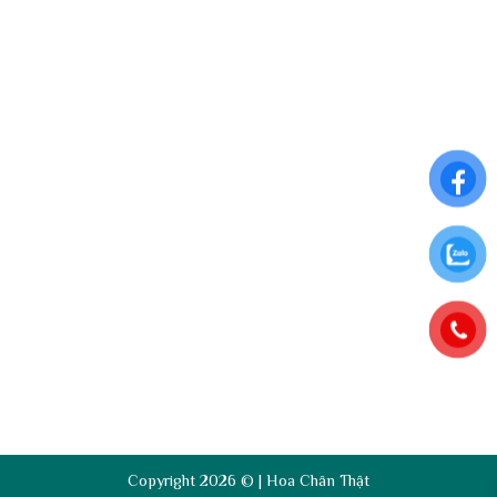
Điều khoản sử dụng
Chính sách đổi trả
Chính sách thanh toán
Chính sách bảo mật thông tin
ĐĂNG KÝ NHẬN NGAY ƯU ĐÃI ĐẶC BIỆT
Để nhận những ưu đãi hấp dẫn từ Hoa Chân Thật, hãy đăng
ký nhận bảng tin qua Email:
Copyright 2026 © | Hoa Chân Thật