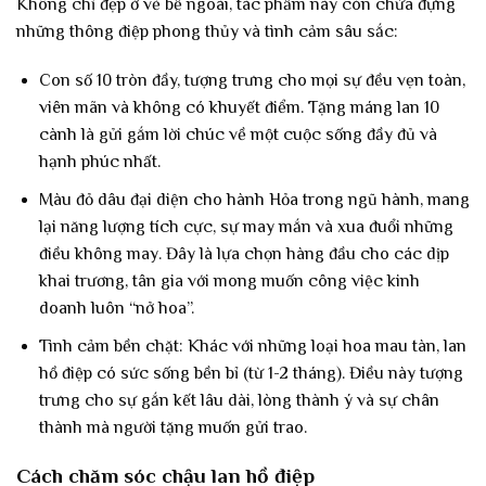
Không chỉ đẹp ở vẻ bề ngoài, tác phẩm này còn chứa đựng
những thông điệp phong thủy và tình cảm sâu sắc:
Con số 10 tròn đầy, tượng trưng cho mọi sự đều vẹn toàn,
viên mãn và không có khuyết điểm. Tặng máng lan 10
cành là gửi gắm lời chúc về một cuộc sống đầy đủ và
hạnh phúc nhất.
Màu đỏ dâu đại diện cho hành Hỏa trong ngũ hành, mang
lại năng lượng tích cực, sự may mắn và xua đuổi những
điều không may. Đây là lựa chọn hàng đầu cho các dịp
khai trương, tân gia với mong muốn công việc kinh
doanh luôn “nở hoa”.
Tình cảm bền chặt: Khác với những loại hoa mau tàn, lan
hồ điệp có sức sống bền bỉ (từ 1-2 tháng). Điều này tượng
trưng cho sự gắn kết lâu dài, lòng thành ý và sự chân
thành mà người tặng muốn gửi trao.
Cách chăm sóc chậu lan hồ điệp