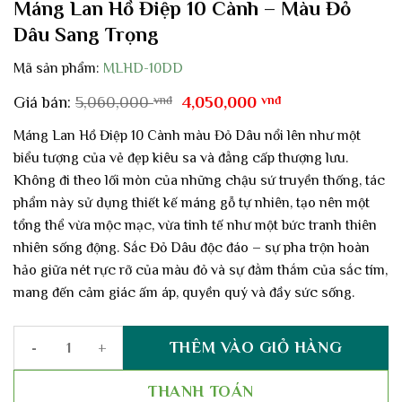
Máng Lan Hồ Điệp 10 Cành – Màu Đỏ
Dâu Sang Trọng
Mã sản phẩm:
MLHD-10DD
Giá
Giá
Giá bán:
5,060,000
vnđ
4,050,000
vnđ
gốc
hiện
là:
tại
Máng Lan Hồ Điệp 10 Cành màu Đỏ Dâu nổi lên như một
5,060,000 vnđ.
là:
biểu tượng của vẻ đẹp kiêu sa và đẳng cấp thượng lưu.
4,050,000 vnđ.
Không đi theo lối mòn của những chậu sứ truyền thống, tác
phẩm này sử dụng thiết kế máng gỗ tự nhiên, tạo nên một
tổng thể vừa mộc mạc, vừa tinh tế như một bức tranh thiên
nhiên sống động. Sắc Đỏ Dâu độc đáo – sự pha trộn hoàn
hảo giữa nét rực rỡ của màu đỏ và sự đằm thắm của sắc tím,
mang đến cảm giác ấm áp, quyền quý và đầy sức sống.
THÊM VÀO GIỎ HÀNG
Máng Lan Hồ Điệp 10 Cành – Màu Đỏ Dâu Sang Trọng số lượng
THANH TOÁN