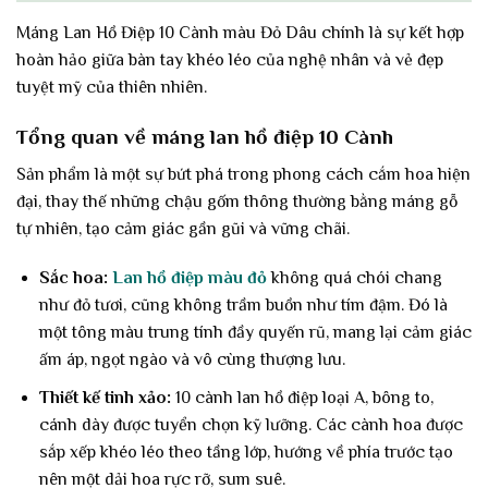
Máng Lan Hồ Điệp 10 Cành màu Đỏ Dâu chính là sự kết hợp
hoàn hảo giữa bàn tay khéo léo của nghệ nhân và vẻ đẹp
tuyệt mỹ của thiên nhiên.
Tổng quan về máng lan hồ điệp 10 Cành
Sản phẩm là một sự bứt phá trong phong cách cắm hoa hiện
đại, thay thế những chậu gốm thông thường bằng máng gỗ
tự nhiên, tạo cảm giác gần gũi và vững chãi.
Sắc hoa:
Lan hồ điệp màu đỏ
không quá chói chang
như đỏ tươi, cũng không trầm buồn như tím đậm. Đó là
một tông màu trung tính đầy quyến rũ, mang lại cảm giác
ấm áp, ngọt ngào và vô cùng thượng lưu.
Thiết kế tinh xảo:
10 cành lan hồ điệp loại A, bông to,
cánh dày được tuyển chọn kỹ lưỡng. Các cành hoa được
sắp xếp khéo léo theo tầng lớp, hướng về phía trước tạo
nên một dải hoa rực rỡ, sum suê.