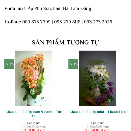
Vườn lan 1:
Ấp Phú Sơn, Lâm Hà, Lâm Đồng
Hotline:
089 875 7799 | 093 279 8118 | 093 275 2929
SẢN PHẨM TƯƠNG TỰ
-20%
-20%
Chậu lan hồ điệp cam 9 cành – Tuệ
Chậu lan hồ điệp mini – Thạnh Tịnh
An
Giá bán:
Giá bán:
4,000,000
vnđ
2,562,500
vnđ
Giá
Giá
Giá
Giá
3,200,000
vnđ
2,050,000
vnđ