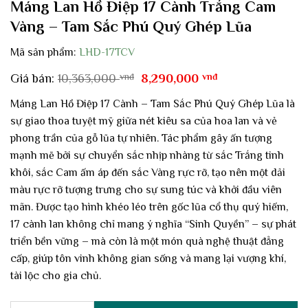
Máng Lan Hồ Điệp 17 Cành Trắng Cam
Vàng – Tam Sắc Phú Quý Ghép Lũa
Mã sản phẩm:
LHD-17TCV
Giá
Giá
Giá bán:
10,363,000
vnđ
8,290,000
vnđ
gốc
hiện
là:
tại
Máng Lan Hồ Điệp 17 Cành – Tam Sắc Phú Quý Ghép Lũa là
10,363,000 vnđ.
là:
sự giao thoa tuyệt mỹ giữa nét kiêu sa của hoa lan và vẻ
8,290,000 vnđ.
phong trần của gỗ lũa tự nhiên. Tác phẩm gây ấn tượng
mạnh mẽ bởi sự chuyển sắc nhịp nhàng từ sắc Trắng tinh
khôi, sắc Cam ấm áp đến sắc Vàng rực rỡ, tạo nên một dải
màu rực rỡ tượng trưng cho sự sung túc và khởi đầu viên
mãn. Được tạo hình khéo léo trên gốc lũa cổ thụ quý hiếm,
17 cành lan không chỉ mang ý nghĩa “Sinh Quyền” – sự phát
triển bền vững – mà còn là một món quà nghệ thuật đẳng
cấp, giúp tôn vinh không gian sống và mang lại vượng khí,
tài lộc cho gia chủ.