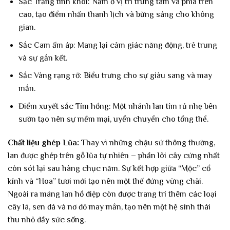
Sắc Trắng tinh khôi: Nằm ở vị trí trung tâm và phía trên
cao, tạo điểm nhấn thanh lịch và bừng sáng cho không
gian.
Sắc Cam ấm áp: Mang lại cảm giác năng động, trẻ trung
và sự gắn kết.
Sắc Vàng rạng rỡ: Biểu trưng cho sự giàu sang và may
mắn.
Điểm xuyết sắc Tím hồng: Một nhánh lan tím rủ nhẹ bên
sườn tạo nên sự mềm mại, uyển chuyển cho tổng thể.
Chất liệu ghép Lũa:
Thay vì những chậu sứ thông thường,
lan được ghép trên gỗ lũa tự nhiên – phần lõi cây cứng nhất
còn sót lại sau hàng chục năm. Sự kết hợp giữa “Mộc” cổ
kính và “Hoa” tươi mới tạo nên một thế đứng vững chãi.
Ngoài ra máng lan hồ điệp còn được trang trí thêm các loại
cây lá, sen đá và nơ đỏ may mắn, tạo nên một hệ sinh thái
thu nhỏ đầy sức sống.