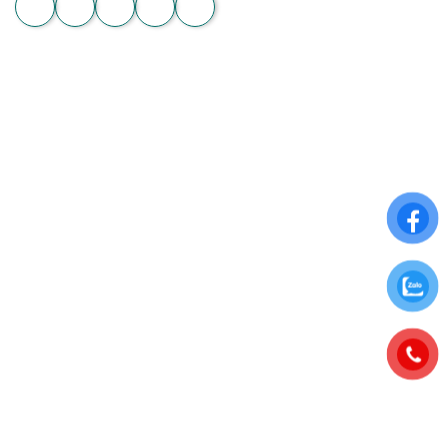
Zalo
THÔNG TIN CHUNG
Điều khoản sử dụng
Chính sách đổi trả
Chính sách thanh toán
Chính sách bảo mật thông tin
ĐĂNG KÝ NHẬN NGAY ƯU ĐÃI ĐẶC BIỆT
Để nhận những ưu đãi hấp dẫn từ Hoa Chân Thật, hãy đăng
ký nhận bảng tin qua Email: