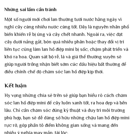
Những sai lầm cần tránh
Một số người mới chơi lan thường tưới nước hằng ngày vì
nghĩ cây càng nhiều nước càng tốt. Đây là nguyên nhân phổ
biến khiến rễ bị úng và cây chết nhanh. Ngoài ra, việc đặt
cây dưới nắng gắt, bón quá nhiều phân hoặc thay đổi vị trí
liên tục cũng làm lan hồ điệp mini bị sốc, chậm phát triển và
khó ra hoa. Quan sát bộ rễ, lá và giá thể thường xuyên sẽ
giúp người trồng nhận biết sớm các dấu hiệu bất thường để
điều chỉnh chế độ chăm sóc lan hồ điệp kịp thời.
Kết luận
Hy vọng những chia sẻ trên sẽ giúp bạn hiểu rõ cách chăm
sóc lan hồ điệp mini để cây luôn xanh tốt, ra hoa đẹp và bền
lâu. Chỉ cần chăm sóc đúng kỹ thuật và duy trì môi trường
phù hợp, bạn sẽ dễ dàng sở hữu những chậu lan hồ điệp mini
rực rỡ, góp phần tô điểm không gian sống và mang đến
nhiều ý nghĩa may mắn, tài lộc.