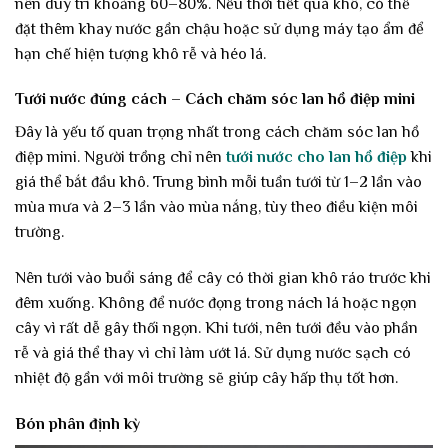
nên duy trì khoảng 60–80%. Nếu thời tiết quá khô, có thể
đặt thêm khay nước gần chậu hoặc sử dụng máy tạo ẩm để
hạn chế hiện tượng khô rễ và héo lá.
Tưới nước đúng cách – Cách chăm sóc lan hồ điệp mini
Đây là yếu tố quan trọng nhất trong cách chăm sóc lan hồ
điệp mini. Người trồng chỉ nên
tưới nước cho lan hồ điệp
khi
giá thể bắt đầu khô. Trung bình mỗi tuần tưới từ 1–2 lần vào
mùa mưa và 2–3 lần vào mùa nắng, tùy theo điều kiện môi
trường.
Nên tưới vào buổi sáng để cây có thời gian khô ráo trước khi
đêm xuống. Không để nước đọng trong nách lá hoặc ngọn
cây vì rất dễ gây thối ngọn. Khi tưới, nên tưới đều vào phần
rễ và giá thể thay vì chỉ làm ướt lá. Sử dụng nước sạch có
nhiệt độ gần với môi trường sẽ giúp cây hấp thụ tốt hơn.
Bón phân định kỳ