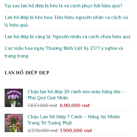
Tại sao lan hồ điệp bị héo lá và cách phục hồi hiệu quả?
Lan hồ điệp bị héo hoa: Dấu hiệu, nguyên nhân và cách xử
lý hiệu quả
Lan hồ điệp bị vàng lá: Nguyên nhân và cách chữa hiệu quả
Các mẫu hoa ngày Thương Binh Liệt Sỹ 27/7 ý nghĩa và
trang trọng
LAN HỒ ĐIỆP ĐẸP
Chậu lan hồ điệp 20 cành mix màu hồng tím –
Phú Quý Giai Nhân
Giá
Giá
7,637,000
vnđ
6,110,000
vnđ
gốc
hiện
Chậu Lan Hồ Điệp 7 Cành – Hồng An Nhiên
là:
tại
Trang Trí Tượng Phật
7,637,000 vnđ.
là:
Giá
Giá
2,370,000
vnđ
1,900,000
vnđ
6,110,000 vnđ.
gốc
hiện