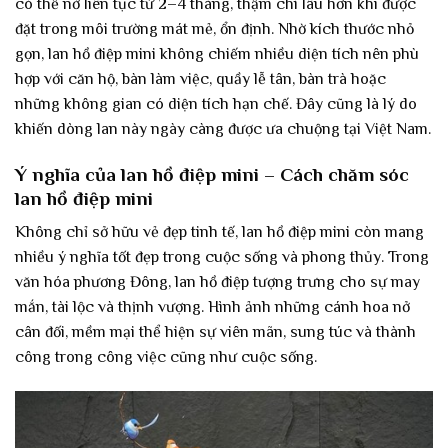
có thể nở liên tục từ 2–4 tháng, thậm chí lâu hơn khi được
đặt trong môi trường mát mẻ, ổn định. Nhờ kích thước nhỏ
gọn, lan hồ điệp mini không chiếm nhiều diện tích nên phù
hợp với căn hộ, bàn làm việc, quầy lễ tân, bàn trà hoặc
những không gian có diện tích hạn chế. Đây cũng là lý do
khiến dòng lan này ngày càng được ưa chuộng tại Việt Nam.
Ý nghĩa của lan hồ điệp mini – Cách chăm sóc
lan hồ điệp mini
Không chỉ sở hữu vẻ đẹp tinh tế, lan hồ điệp mini còn mang
nhiều ý nghĩa tốt đẹp trong cuộc sống và phong thủy. Trong
văn hóa phương Đông, lan hồ điệp tượng trưng cho sự may
mắn, tài lộc và thịnh vượng. Hình ảnh những cánh hoa nở
cân đối, mềm mại thể hiện sự viên mãn, sung túc và thành
công trong công việc cũng như cuộc sống.