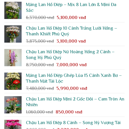
Máng Lan Hồ Điệp – Mix 8 Lan Lớn & Mini Đa
là:
tại
Sắc
2,370,000 vnđ.
là:
Giá
Giá
6,370,000
vnđ
5,100,000
vnđ
1,900,000 vnđ.
gốc
hiện
Chậu Lan Hồ Điệp 10 Cành Trắng Lưỡi Hồng –
là:
tại
Thanh Khiết Phú Quý
6,370,000 vnđ.
là:
Giá
Giá
3,875,000
vnđ
3,100,000
vnđ
5,100,000 vnđ.
gốc
hiện
Chậu Lan Hồ Điệp Nữ Hoàng Hồng 2 Cành –
là:
tại
Song Hỷ Phú Quý
3,875,000 vnđ.
là:
Giá
Giá
8,750,000
vnđ
7,000,000
vnđ
3,100,000 vnđ.
gốc
hiện
Máng Lan Hồ Điệp Ghép Lũa 15 Cành Xanh Bơ –
là:
tại
Thanh Mát Tài Lộc
8,750,000 vnđ.
là:
Giá
Giá
7,480,000
vnđ
5,990,000
vnđ
7,000,000 vnđ.
gốc
hiện
Chậu Lan Hồ Điệp Mini 2 Gốc Đôi – Cam Tròn An
là:
tại
Nhiên
7,480,000 vnđ.
là:
Giá
Giá
1,060,000
vnđ
850,000
vnđ
5,990,000 vnđ.
gốc
hiện
Chậu Lan Hồ Điệp 8 Cành – Song Hỷ Vượng Tài
là:
tại