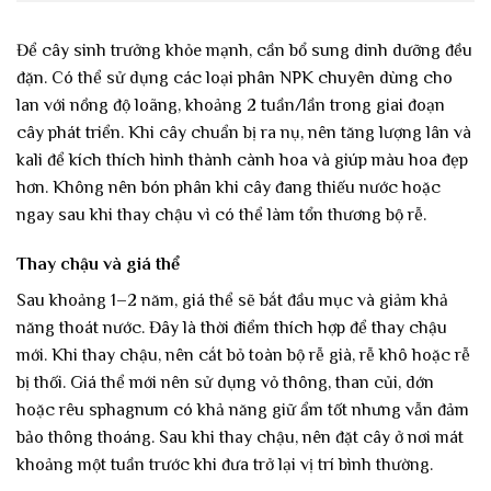
Để cây sinh trưởng khỏe mạnh, cần bổ sung dinh dưỡng đều
đặn. Có thể sử dụng các loại phân NPK chuyên dùng cho
lan với nồng độ loãng, khoảng 2 tuần/lần trong giai đoạn
cây phát triển. Khi cây chuẩn bị ra nụ, nên tăng lượng lân và
kali để kích thích hình thành cành hoa và giúp màu hoa đẹp
hơn. Không nên bón phân khi cây đang thiếu nước hoặc
ngay sau khi thay chậu vì có thể làm tổn thương bộ rễ.
Thay chậu và giá thể
Sau khoảng 1–2 năm, giá thể sẽ bắt đầu mục và giảm khả
năng thoát nước. Đây là thời điểm thích hợp để thay chậu
mới. Khi thay chậu, nên cắt bỏ toàn bộ rễ già, rễ khô hoặc rễ
bị thối. Giá thể mới nên sử dụng vỏ thông, than củi, dớn
hoặc rêu sphagnum có khả năng giữ ẩm tốt nhưng vẫn đảm
bảo thông thoáng. Sau khi thay chậu, nên đặt cây ở nơi mát
khoảng một tuần trước khi đưa trở lại vị trí bình thường.