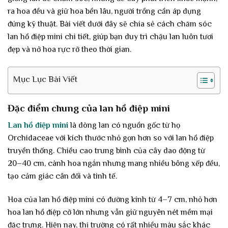
ra hoa đều và giữ hoa bền lâu, người trồng cần áp dụng
đúng kỹ thuật. Bài viết dưới đây sẽ chia sẻ cách chăm sóc
lan hồ điệp mini chi tiết, giúp bạn duy trì chậu lan luôn tươi
đẹp và nở hoa rực rỡ theo thời gian.
Mục Lục Bài Viết
Đặc điểm chung của lan hồ điệp mini
Lan hồ điệp mini
là dòng lan có nguồn gốc từ họ
Orchidaceae với kích thước nhỏ gọn hơn so với lan hồ điệp
truyền thống. Chiều cao trung bình của cây dao động từ
20–40 cm, cành hoa ngắn nhưng mang nhiều bông xếp đều,
tạo cảm giác cân đối và tinh tế.
Hoa của lan hồ điệp mini có đường kính từ 4–7 cm, nhỏ hơn
hoa lan hồ điệp cỡ lớn nhưng vẫn giữ nguyên nét mềm mại
đặc trưng. Hiện nay, thị trường có rất nhiều màu sắc khác