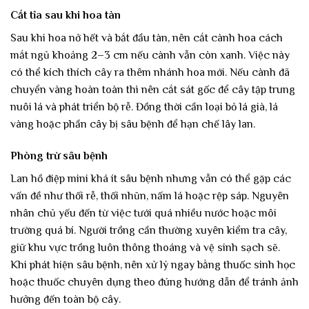
Cắt tỉa sau khi hoa tàn
Sau khi hoa nở hết và bắt đầu tàn, nên cắt cành hoa cách
mắt ngủ khoảng 2–3 cm nếu cành vẫn còn xanh. Việc này
có thể kích thích cây ra thêm nhánh hoa mới. Nếu cành đã
chuyển vàng hoàn toàn thì nên cắt sát gốc để cây tập trung
nuôi lá và phát triển bộ rễ. Đồng thời cần loại bỏ lá già, lá
vàng hoặc phần cây bị sâu bệnh để hạn chế lây lan.
Phòng trừ sâu bệnh
Lan hồ điệp mini khá ít sâu bệnh nhưng vẫn có thể gặp các
vấn đề như thối rễ, thối nhũn, nấm lá hoặc rệp sáp. Nguyên
nhân chủ yếu đến từ việc tưới quá nhiều nước hoặc môi
trường quá bí. Người trồng cần thường xuyên kiểm tra cây,
giữ khu vực trồng luôn thông thoáng và vệ sinh sạch sẽ.
Khi phát hiện sâu bệnh, nên xử lý ngay bằng thuốc sinh học
hoặc thuốc chuyên dụng theo đúng hướng dẫn để tránh ảnh
hưởng đến toàn bộ cây.