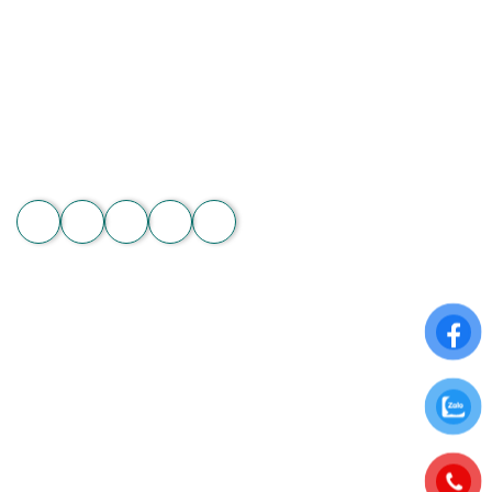
Địa chỉ: 60/7 Ngô Đức Kế, Bình Thạnh, TP.HCM
Vườn lan 1: ấp Phú Sơn, Lâm Hà, Lâm Đồng
Hotline: 089 875 7799 | 093 279 8118 | 093 275 2929
Email: hoachanthat.trulyflower@gmail.com
Website: hoachanthat.com
Zalo
THÔNG TIN CHUNG
Điều khoản sử dụng
Chính sách đổi trả
Chính sách thanh toán
Chính sách bảo mật thông tin
ĐĂNG KÝ NHẬN NGAY ƯU ĐÃI ĐẶC BIỆT