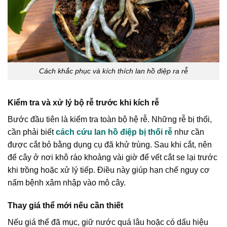
Cách khắc phục và kích thích lan hồ điệp ra rễ
Kiểm tra và xử lý bộ rễ trước khi kích rễ
Bước đầu tiên là kiểm tra toàn bộ hệ rễ. Những rễ bị thối,
cần phải biết
cách cứu lan hồ điệp bị thối rễ
như cần
được cắt bỏ bằng dụng cụ đã khử trùng. Sau khi cắt, nên
để cây ở nơi khô ráo khoảng vài giờ để vết cắt se lại trước
khi trồng hoặc xử lý tiếp. Điều này giúp hạn chế nguy cơ
nấm bệnh xâm nhập vào mô cây.
Thay giá thể mới nếu cần thiết
Nếu giá thể đã mục, giữ nước quá lâu hoặc có dấu hiệu