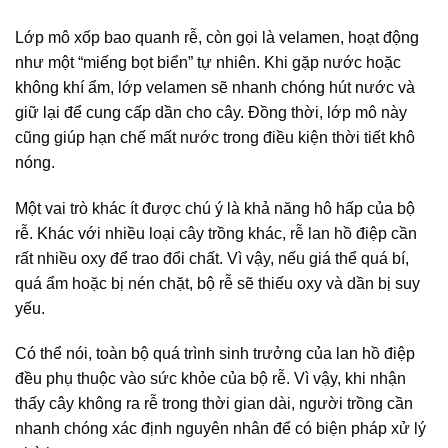
Lớp mô xốp bao quanh rễ, còn gọi là velamen, hoạt động
như một “miếng bọt biển” tự nhiên. Khi gặp nước hoặc
không khí ẩm, lớp velamen sẽ nhanh chóng hút nước và
giữ lại để cung cấp dần cho cây. Đồng thời, lớp mô này
cũng giúp hạn chế mất nước trong điều kiện thời tiết khô
nóng.
Một vai trò khác ít được chú ý là khả năng hô hấp của bộ
rễ. Khác với nhiều loại cây trồng khác, rễ lan hồ điệp cần
rất nhiều oxy để trao đổi chất. Vì vậy, nếu giá thể quá bí,
quá ẩm hoặc bị nén chặt, bộ rễ sẽ thiếu oxy và dần bị suy
yếu.
Có thể nói, toàn bộ quá trình sinh trưởng của lan hồ điệp
đều phụ thuộc vào sức khỏe của bộ rễ. Vì vậy, khi nhận
thấy cây không ra rễ trong thời gian dài, người trồng cần
nhanh chóng xác định nguyên nhân để có biện pháp xử lý