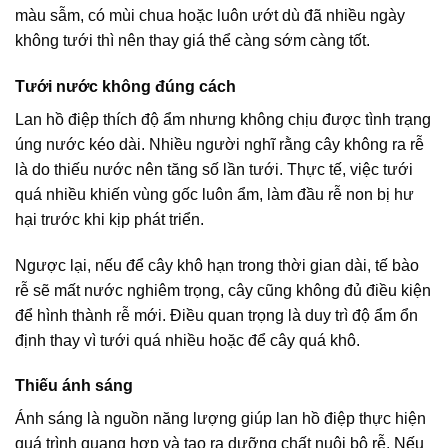
màu sẫm, có mùi chua hoặc luôn ướt dù đã nhiều ngày
không tưới thì nên thay giá thể càng sớm càng tốt.
Tưới nước không đúng cách
Lan hồ điệp thích độ ẩm nhưng không chịu được tình trạng
úng nước kéo dài. Nhiều người nghĩ rằng cây không ra rễ
là do thiếu nước nên tăng số lần tưới. Thực tế, việc tưới
quá nhiều khiến vùng gốc luôn ẩm, làm đầu rễ non bị hư
hại trước khi kịp phát triển.
Ngược lại, nếu để cây khô hạn trong thời gian dài, tế bào
rễ sẽ mất nước nghiêm trọng, cây cũng không đủ điều kiện
để hình thành rễ mới. Điều quan trọng là duy trì độ ẩm ổn
định thay vì tưới quá nhiều hoặc để cây quá khô.
Thiếu ánh sáng
Ánh sáng là nguồn năng lượng giúp lan hồ điệp thực hiện
quá trình quang hợp và tạo ra dưỡng chất nuôi bộ rễ. Nếu