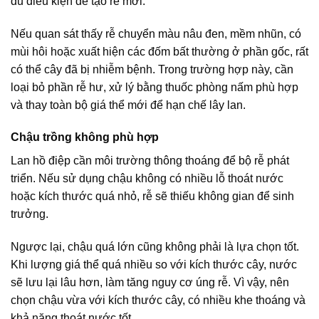
đủ điều kiện để tạo rễ mới.
Nếu quan sát thấy rễ chuyển màu nâu đen, mềm nhũn, có
mùi hôi hoặc xuất hiện các đốm bất thường ở phần gốc, rất
có thể cây đã bị nhiễm bệnh. Trong trường hợp này, cần
loại bỏ phần rễ hư, xử lý bằng thuốc phòng nấm phù hợp
và thay toàn bộ giá thể mới để hạn chế lây lan.
Chậu trồng không phù hợp
Lan hồ điệp cần môi trường thông thoáng để bộ rễ phát
triển. Nếu sử dụng chậu không có nhiều lỗ thoát nước
hoặc kích thước quá nhỏ, rễ sẽ thiếu không gian để sinh
trưởng.
Ngược lại, chậu quá lớn cũng không phải là lựa chọn tốt.
Khi lượng giá thể quá nhiều so với kích thước cây, nước
sẽ lưu lại lâu hơn, làm tăng nguy cơ úng rễ. Vì vậy, nên
chọn chậu vừa với kích thước cây, có nhiều khe thoáng và
khả năng thoát nước tốt.