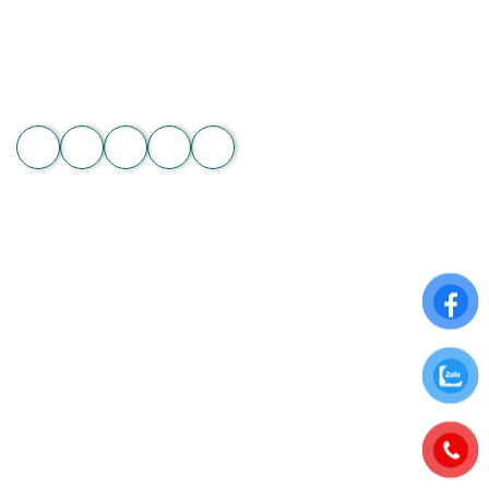
Hotline: 089 875 7799 | 093 279 8118 | 093 275 2929
Email: hoachanthat.trulyflower@gmail.com
Website: hoachanthat.com
Zalo
THÔNG TIN CHUNG
Điều khoản sử dụng
Chính sách đổi trả
Chính sách thanh toán
Chính sách bảo mật thông tin
Chính sách giao nhận và kiểm tra hàng
ĐĂNG KÝ NHẬN NGAY ƯU ĐÃI ĐẶC BIỆT
Để nhận những ưu đãi hấp dẫn từ Hoa Chân Thật, hãy