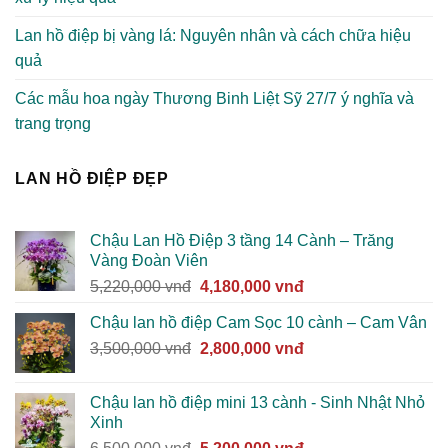
Lan hồ điệp bị vàng lá: Nguyên nhân và cách chữa hiệu
quả
Các mẫu hoa ngày Thương Binh Liệt Sỹ 27/7 ý nghĩa và
trang trọng
LAN HỒ ĐIỆP ĐẸP
Chậu Lan Hồ Điệp 3 tầng 14 Cành – Trăng
Vàng Đoàn Viên
Giá
Giá
5,220,000
vnđ
4,180,000
vnđ
gốc
hiện
Chậu lan hồ điệp Cam Sọc 10 cành – Cam Vân
là:
tại
Giá
Giá
3,500,000
vnđ
5,220,000 vnđ.
2,800,000
vnđ
là:
gốc
hiện
4,180,000 vnđ.
là:
tại
Chậu lan hồ điệp mini 13 cành - Sinh Nhật Nhỏ
3,500,000 vnđ.
là:
Xinh
2,800,000 vnđ.
Giá
Giá