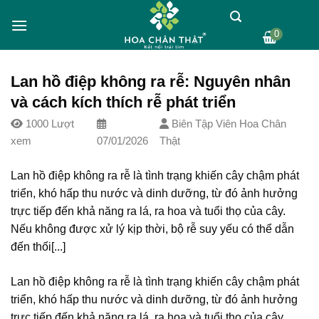
Skip
to
0
content
Lan hồ điệp không ra rễ: Nguyên nhân
và cách kích thích rễ phát triển
1000 Lượt
Biên Tập Viên Hoa Chân
xem
07/01/2026
Thật
Lan hồ điệp không ra rễ là tình trạng khiến cây chậm phát
triển, khó hấp thu nước và dinh dưỡng, từ đó ảnh hưởng
trực tiếp đến khả năng ra lá, ra hoa và tuổi thọ của cây.
Nếu không được xử lý kịp thời, bộ rễ suy yếu có thể dẫn
đến thối[...]
Lan hồ điệp không ra rễ là tình trạng khiến cây chậm phát
triển, khó hấp thu nước và dinh dưỡng, từ đó ảnh hưởng
trực tiếp đến khả năng ra lá, ra hoa và tuổi thọ của cây.