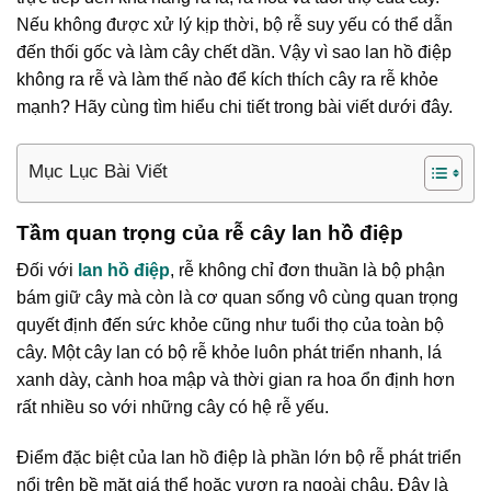
Nếu không được xử lý kịp thời, bộ rễ suy yếu có thể dẫn
đến thối gốc và làm cây chết dần. Vậy vì sao lan hồ điệp
không ra rễ và làm thế nào để kích thích cây ra rễ khỏe
mạnh? Hãy cùng tìm hiểu chi tiết trong bài viết dưới đây.
Mục Lục Bài Viết
Tầm quan trọng của rễ cây lan hồ điệp
Đối với
lan hồ điệp
, rễ không chỉ đơn thuần là bộ phận
bám giữ cây mà còn là cơ quan sống vô cùng quan trọng
quyết định đến sức khỏe cũng như tuổi thọ của toàn bộ
cây. Một cây lan có bộ rễ khỏe luôn phát triển nhanh, lá
xanh dày, cành hoa mập và thời gian ra hoa ổn định hơn
rất nhiều so với những cây có hệ rễ yếu.
Điểm đặc biệt của lan hồ điệp là phần lớn bộ rễ phát triển
nổi trên bề mặt giá thể hoặc vươn ra ngoài chậu. Đây là