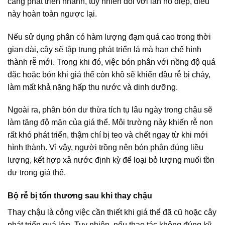
càng phát triển nhanh, tuy nhiên đối với lan hồ điệp, điều
này hoàn toàn ngược lại.
Nếu sử dụng phân có hàm lượng đạm quá cao trong thời
gian dài, cây sẽ tập trung phát triển lá mà hạn chế hình
thành rễ mới. Trong khi đó, việc bón phân với nồng độ quá
đặc hoặc bón khi giá thể còn khô sẽ khiến đầu rễ bị cháy,
làm mất khả năng hấp thu nước và dinh dưỡng.
Ngoài ra, phân bón dư thừa tích tụ lâu ngày trong chậu sẽ
làm tăng độ mặn của giá thể. Môi trường này khiến rễ non
rất khó phát triển, thậm chí bị teo và chết ngay từ khi mới
hình thành. Vì vậy, người trồng nên bón phân đúng liều
lượng, kết hợp xả nước định kỳ để loại bỏ lượng muối tồn
dư trong giá thể.
Bộ rễ bị tổn thương sau khi thay chậu
Thay chậu là công việc cần thiết khi giá thể đã cũ hoặc cây
phát triển quá lớn. Tuy nhiên, nếu thao tác không đúng kỹ