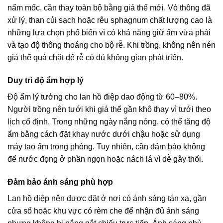
nấm mốc, cần thay toàn bộ bằng giá thể mới. Vỏ thông đã
xử lý, than củi sạch hoặc rêu sphagnum chất lượng cao là
những lựa chọn phổ biến vì có khả năng giữ ẩm vừa phải
và tạo độ thông thoáng cho bộ rễ. Khi trồng, không nên nén
giá thể quá chặt để rễ có đủ không gian phát triển.
Duy trì độ ẩm hợp lý
Độ ẩm lý tưởng cho lan hồ điệp dao động từ 60–80%.
Người trồng nên tưới khi giá thể gần khô thay vì tưới theo
lịch cố định. Trong những ngày nắng nóng, có thể tăng độ
ẩm bằng cách đặt khay nước dưới chậu hoặc sử dụng
máy tạo ẩm trong phòng. Tuy nhiên, cần đảm bảo không
để nước đọng ở phần ngọn hoặc nách lá vì dễ gây thối.
Đảm bảo ánh sáng phù hợp
Lan hồ điệp nên được đặt ở nơi có ánh sáng tán xạ, gần
cửa sổ hoặc khu vực có rèm che để nhận đủ ánh sáng