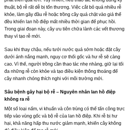
thuật, bộ rễ rất dễ bị tổn thương. Việc cắt bỏ quá nhiều rễ
khỏe, làm gãy đầu rễ hoặc trồng cây quá chặt vào giá thể
đều khiến lan hồ điệp mất nhiều thời gian để phục hồi.
Trong giai đoạn này, cây ưu tiên chữa lành các vết thương
thay vì tạo rễ mới.
Sau khi thay chậu, nếu tưới nước quá sớm hoặc đặt cây
dưới ánh nắng mạnh, nguy cơ thối gốc và hư rễ sẽ càng
cao. Vì thế, người trồng cần thao tác nhẹ nhàng, giữ lại tối
đa những rễ còn khỏe và tạo điều kiện thông thoáng để
cây nhanh chóng thích nghi với môi trường mới.
Sâu bệnh gây hại bộ rễ – Nguyên nhân lan hồ điệp
không ra rễ
Một số loại nấm, vi khuẩn và côn trùng có thể tấn công trực
tiếp vào vùng gốc và bộ rễ của lan hồ điệp. Khi rễ bị hư
hại, khả năng hấp thu nước giảm mạnh, khiến cây không