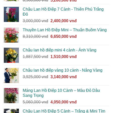
6,500,000
vnđ
5,200,000
vnđ
gốc
hiện
Chậu Lan Hồ Điệp 7 Cành - Thiên Phú Trắng
là:
tại
Đỏ
6,500,000 vnđ.
là:
Giá
Giá
3,000,000
vnđ
2,400,000
vnđ
5,200,000 vnđ.
gốc
hiện
Thuyền Lan Hồ Điệp Mini – Thuận Buồm Vàng
là:
tại
Giá
Giá
8,310,000
vnđ
3,000,000 vnđ.
6,650,000
vnđ
là:
gốc
hiện
2,400,000 vnđ.
là:
tại
Chậu lan hồ điệp mini 4 cành - Ánh Vàng
8,310,000 vnđ.
là:
Giá
Giá
1,887,500
vnđ
1,510,000
vnđ
6,650,000 vnđ.
gốc
hiện
là:
tại
Chậu lan hồ điệp vàng 10 cành - Nắng Vàng
1,887,500 vnđ.
là:
Giá
Giá
3,925,000
vnđ
3,140,000
vnđ
1,510,000 vnđ.
gốc
hiện
là:
tại
Máng Lan Hồ Điệp 10 Cành – Màu Đỏ Dâu
3,925,000 vnđ.
là:
Sang Trọng
3,140,000 vnđ.
Giá
Giá
5,060,000
vnđ
4,050,000
vnđ
gốc
hiện
Chậu Lan Hồ Điệp 5 Cành – Trắng & Mini Tím
là:
tại