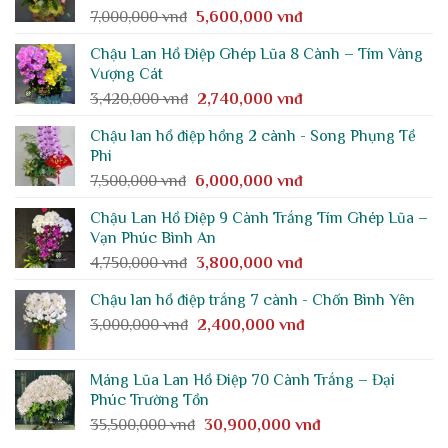
Giá
Giá
7,000,000
vnđ
5,600,000
vnđ
1,250,000 vnđ.
gốc
hiện
Chậu Lan Hồ Điệp Ghép Lũa 8 Cành – Tím Vàng
là:
tại
Vượng Cát
7,000,000 vnđ.
là:
Giá
Giá
3,420,000
vnđ
2,740,000
vnđ
5,600,000 vnđ.
gốc
hiện
Chậu lan hồ điệp hồng 2 cành - Song Phụng Tề
là:
tại
Phi
3,420,000 vnđ.
là:
Giá
Giá
7,500,000
vnđ
6,000,000
vnđ
2,740,000 vnđ.
gốc
hiện
Chậu Lan Hồ Điệp 9 Cành Trắng Tím Ghép Lũa –
là:
tại
Vạn Phúc Bình An
7,500,000 vnđ.
là:
Giá
Giá
4,750,000
vnđ
3,800,000
vnđ
6,000,000 vnđ.
gốc
hiện
Chậu lan hồ điệp trắng 7 cành - Chốn Bình Yên
là:
tại
Giá
Giá
3,000,000
vnđ
4,750,000 vnđ.
2,400,000
vnđ
là:
gốc
hiện
3,800,000 vnđ.
là:
tại
Máng Lũa Lan Hồ Điệp 70 Cành Trắng – Đại
3,000,000 vnđ.
là:
Phúc Trường Tồn
2,400,000 vnđ.
Giá
Giá
35,500,000
vnđ
30,900,000
vnđ
gốc
hiện