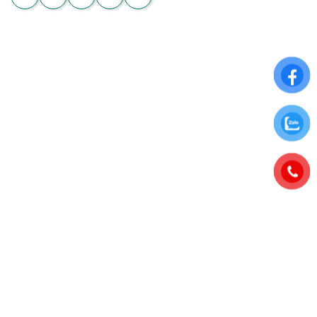
THÔNG TIN CHUNG
Điều khoản sử dụng
Chính sách đổi trả
Chính sách thanh toán
Chính sách bảo mật thông tin
ĐĂNG KÝ NHẬN NGAY ƯU ĐÃI ĐẶC BIỆT
Để nhận những ưu đãi hấp dẫn từ Hoa Chân Thật, hãy đăng
ký nhận bảng tin qua Email: