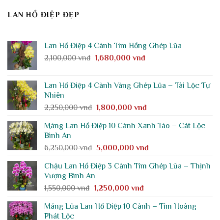
LAN HỒ ĐIỆP ĐẸP
Lan Hồ Điệp 4 Cành Tím Hồng Ghép Lũa
Giá
Giá
2,100,000
vnđ
1,680,000
vnđ
gốc
hiện
là:
tại
Lan Hồ Điệp 4 Cành Vàng Ghép Lũa – Tài Lộc Tự
2,100,000 vnđ.
là:
Nhiên
1,680,000 vnđ.
Giá
Giá
2,250,000
vnđ
1,800,000
vnđ
gốc
hiện
Máng Lan Hồ Điệp 10 Cành Xanh Táo – Cát Lộc
là:
tại
Bình An
2,250,000 vnđ.
là:
Giá
Giá
6,250,000
vnđ
5,000,000
vnđ
1,800,000 vnđ.
gốc
hiện
Chậu Lan Hồ Điệp 3 Cành Tím Ghép Lũa – Thịnh
là:
tại
Vượng Bình An
6,250,000 vnđ.
là:
Giá
Giá
1,550,000
vnđ
1,250,000
vnđ
5,000,000 vnđ.
gốc
hiện
Máng Lũa Lan Hồ Điệp 10 Cành – Tím Hoàng
là:
tại
Phát Lộc
1,550,000 vnđ.
là: