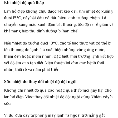
Khi nhiệt độ quá thấp
Lan hồ điệp không chịu được rét kéo dài. Khi nhiệt độ xuống
dưới 15°C, cây bắt đầu có dấu hiệu sinh trưởng chậm. Lá
chuyển sang màu xanh đậm bất thường, tốc độ ra rễ giảm và
khả năng hấp thụ dinh dưỡng bị hạn chế.
Nếu nhiệt độ xuống dưới 10°C, các tế bào thực vật có thể bị
tổn thương do lạnh. Lá xuất hiện những vùng úng nước,
thâm đen hoặc mềm nhũn. Đặc biệt, môi trường lạnh kết hợp
với độ ẩm cao tạo điều kiện thuận lợi cho các bệnh thối
nhũn, thối rễ và nấm phát triển.
Sốc nhiệt do thay đổi nhiệt độ đột ngột
Không chỉ nhiệt độ quá cao hoặc quá thấp mới gây hại cho
lan hồ điệp. Việc thay đổi nhiệt độ đột ngột cũng khiến cây bị
sốc.
Ví dụ, đưa cây từ phòng máy lạnh ra ngoài trời nắng gắt