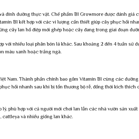
n và dinh dưỡng thực vật. Chế phẩm B1 Growmore được đánh giá 
amin B1 kết hợp với các vi lượng cần thiết giúp cây phục hồi nha
ững cây lan hồ điệp mới ghép hoặc cây đang trong giai đoạn dưỡn
ợp với nhiều loại phân bón lá khác. Sau khoảng 2 đến 4 tuần sử 
non màu xanh hoặc trắng ngà.
 Việt Nam. Thành phần chính bao gồm Vitamin B1 cùng các dưỡng 
phục hồi nhanh sau khi bị tổn thương bộ rễ, đồng thời kích thích 
 lý, phù hợp với cả người mới chơi lan lẫn các nhà vườn sản xuất
 cattleya và nhiều giống lan khác.