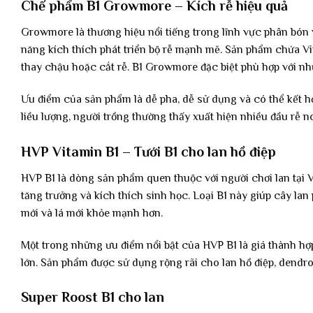
Chế phẩm B1 Growmore – Kích rễ hiệu quả
Growmore là thương hiệu nổi tiếng trong lĩnh vực phân bó
năng kích thích phát triển bộ rễ mạnh mẽ. Sản phẩm chứa Vit
thay chậu hoặc cắt rễ. B1 Growmore đặc biệt phù hợp với nh
Ưu điểm của sản phẩm là dễ pha, dễ sử dụng và có thể kết h
liều lượng, người trồng thường thấy xuất hiện nhiều đầu rễ 
HVP Vitamin B1 – Tưới B1 cho lan hồ điệp
HVP B1 là dòng sản phẩm quen thuộc với người chơi lan tại
tăng trưởng và kích thích sinh học. Loại B1 này giúp cây lan 
mới và lá mới khỏe mạnh hơn.
Một trong những ưu điểm nổi bật của HVP B1 là giá thành hợp
lớn. Sản phẩm được sử dụng rộng rãi cho lan hồ điệp, dendro,
Super Roost B1 cho lan