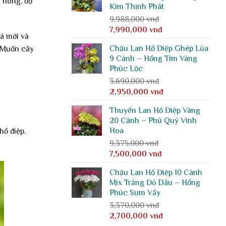
g nóng, độ
Kim Thịnh Phát
2,300,000 vnđ.
9,988,000
vnđ
Giá
Giá
7,990,000
vnđ
lá mới và
gốc
hiện
Chậu Lan Hồ Điệp Ghép Lũa
. Muốn cây
là:
tại
9 Cành – Hồng Tím Vàng
9,988,000 vnđ.
là:
Phúc Lộc
7,990,000 vnđ.
3,690,000
vnđ
Giá
Giá
2,950,000
vnđ
gốc
hiện
Thuyền Lan Hồ Điệp Vàng
là:
tại
20 Cành – Phú Quý Vinh
3,690,000 vnđ.
là:
Hoa
hồ điệp.
2,950,000 vnđ.
9,375,000
vnđ
Giá
Giá
7,500,000
vnđ
gốc
hiện
Chậu Lan Hồ Điệp 10 Cành
là:
tại
Mix Trắng Đỏ Dâu – Hồng
9,375,000 vnđ.
là:
Phúc Sum Vầy
7,500,000 vnđ.
3,370,000
vnđ
Giá
Giá
2,700,000
vnđ