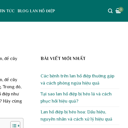
0
TIN TỨC
BLOG LAN HỒ ĐIỆP
n, để cây
BÀI VIẾT MỚI NHẤT
Các bệnh trên lan hồ điệp thường gặp
n, để cây
và cách phòng ngừa hiệu quả
. Trong đó,
Tại sao lan hồ điệp bị héo lá và cách
ồ điệp như
phục hồi hiệu quả?
ng? Hãy cùng
Lan hồ điệp bị héo hoa: Dấu hiệu,
nguyên nhân và cách xử lý hiệu quả