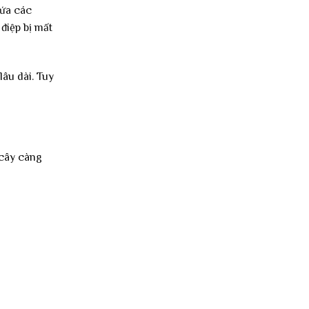
hứa các
điệp bị mất
lâu dài. Tuy
 cây càng