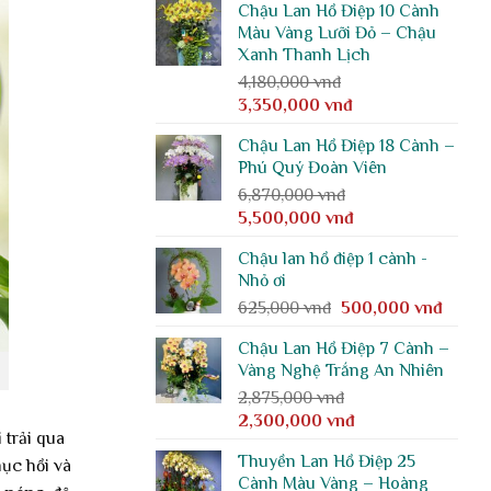
Chậu Lan Hồ Điệp 10 Cành
là:
tại
Màu Vàng Lưỡi Đỏ – Chậu
7,370,000 vnđ.
là:
Xanh Thanh Lịch
5,900,000 vnđ.
4,180,000
vnđ
Giá
Giá
3,350,000
vnđ
gốc
hiện
Chậu Lan Hồ Điệp 18 Cành –
là:
tại
Phú Quý Đoàn Viên
4,180,000 vnđ.
là:
6,870,000
vnđ
3,350,000 vnđ.
Giá
Giá
5,500,000
vnđ
gốc
hiện
Chậu lan hồ điệp 1 cành -
là:
tại
Nhỏ ơi
6,870,000 vnđ.
là:
Giá
Giá
625,000
vnđ
500,000
vnđ
5,500,000 vnđ.
gốc
hiện
Chậu Lan Hồ Điệp 7 Cành –
là:
tại
Vàng Nghệ Trắng An Nhiên
625,000 vnđ.
là:
2,875,000
vnđ
500,00
Giá
Giá
2,300,000
vnđ
 trải qua
gốc
hiện
Thuyền Lan Hồ Điệp 25
hục hồi và
là:
tại
Cành Màu Vàng – Hoàng
2,875,000 vnđ.
là: