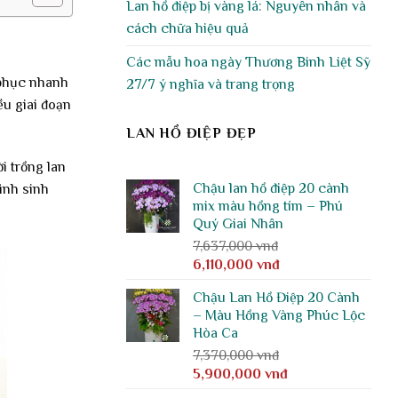
Lan hồ điệp bị vàng lá: Nguyên nhân và
cách chữa hiệu quả
Các mẫu hoa ngày Thương Binh Liệt Sỹ
 phục nhanh
27/7 ý nghĩa và trang trọng
ều giai đoạn
LAN HỒ ĐIỆP ĐẸP
i trồng lan
Chậu lan hồ điệp 20 cành
ình sinh
mix màu hồng tím – Phú
Quý Giai Nhân
7,637,000
vnđ
Giá
Giá
6,110,000
vnđ
gốc
hiện
Chậu Lan Hồ Điệp 20 Cành
là:
tại
– Màu Hồng Vàng Phúc Lộc
7,637,000 vnđ.
là:
Hòa Ca
6,110,000 vnđ.
7,370,000
vnđ
Giá
Giá
5,900,000
vnđ
gốc
hiện