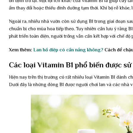
ổn định trở lại. Một lợi ích khác của Vitamin B1 là giúp cây 
ẩm thay đổi hoặc thiếu dinh dưỡng tạm thời. Khi bộ rễ khỏe, l
Ngoài ra, nhiều nhà vườn còn sử dụng B1 trong giai đoạn sau
chuẩn bị cho mùa hoa tiếp theo. Tuy nhiên cần lưu ý rằng B1
phát triển toàn diện, người trồng vẫn cần kết hợp với chế độ 
Xem thêm:
Lan hồ điệp có cần nắng không?
Cách để chậu
Các loại Vitamin B1 phổ biến được sử
Hiện nay trên thị trường có rất nhiều loại Vitamin B1 dành c
Dưới đây là những dòng B1 được người chơi lan và các nhà v