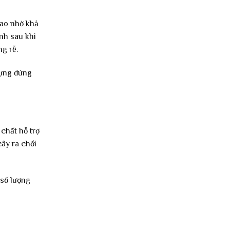
cao nhờ khả
nh sau khi
g rễ.
dụng đúng
chất hỗ trợ
cây ra chồi
 số lượng