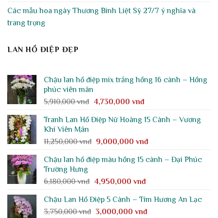
Các mẫu hoa ngày Thương Binh Liệt Sỹ 27/7 ý nghĩa và
trang trọng
LAN HỒ ĐIỆP ĐẸP
Chậu lan hồ điệp mix trắng hồng 16 cành – Hồng
phúc viên mãn
Giá
Giá
5,910,000
vnđ
4,730,000
vnđ
gốc
hiện
Tranh Lan Hồ Điệp Nữ Hoàng 15 Cành – Vương
là:
tại
Khí Viên Mãn
5,910,000 vnđ.
là:
Giá
Giá
11,250,000
vnđ
9,000,000
vnđ
4,730,000 vnđ.
gốc
hiện
Chậu lan hồ điệp màu hồng 15 cành – Đại Phúc
là:
tại
Trường Hưng
11,250,000 vnđ.
là:
Giá
Giá
6,180,000
vnđ
4,950,000
vnđ
9,000,000 vnđ.
gốc
hiện
Chậu Lan Hồ Điệp 5 Cành – Tím Hương An Lạc
là:
tại
Giá
Giá
3,750,000
vnđ
6,180,000 vnđ.
3,000,000
vnđ
là: