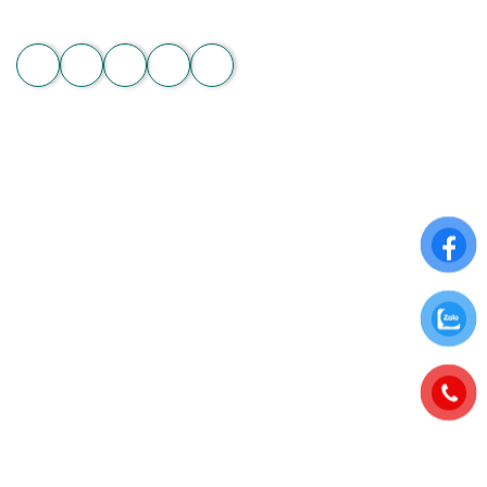
Website: hoachanthat.com
Zalo
THÔNG TIN CHUNG
Điều khoản sử dụng
Chính sách đổi trả
Chính sách thanh toán
Chính sách bảo mật thông tin
ĐĂNG KÝ NHẬN NGAY ƯU ĐÃI ĐẶC BIỆT
Để nhận những ưu đãi hấp dẫn từ Hoa Chân Thật, hãy đăng
ký nhận bảng tin qua Email: