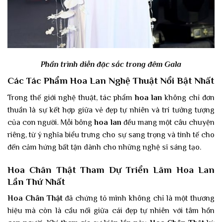
Phần trình diễn đặc sắc trong đêm Gala
Các Tác Phẩ
m Hoa Lan Ngh
ệ
Thu
ậ
t N
ổ
i B
ật Nhất
Trong thế giới nghệ thuật, tác phẩm
hoa lan
không chỉ đơn
thuần là sự kết hợp giữa vẻ đẹp tự nhiên và trí tưởng tượng
của con người. Mỗi bông
hoa lan
đều mang một câu chuyện
riêng, từ ý nghĩa biểu trưng cho sự sang trọng và tinh tế cho
đến cảm hứng bất tận dành cho những nghệ sĩ sáng tạo.
Hoa Chân Thật Tham Dự Triển Lãm
Hoa Lan
Lần Thứ Nhất
Hoa Chân Thật
đã chứng tỏ mình không chỉ là một thương
hiệu mà còn là cầu nối giữa cái đẹp tự nhiên với tâm hồn