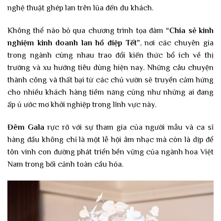
nghệ thuật ghép lan trên lũa đến du khách.
Không thể nào bỏ qua chương trình tọa đàm
“
Chia s
ẻ
kinh
nghi
ệ
m kinh doanh lan h
ồ
đ
i
ệ
p T
ế
t
”
, nơi các chuyên gia
trong ngành cùng nhau trao đổi kiến thức bổ ích về thị
trường và xu hướng tiêu dùng hiện nay. Những câu chuyện
thành công và thất bại từ các chủ vườn sẽ truyền cảm hứng
cho nhiều khách hàng tiềm năng cũng như những ai đang
ấp ủ ước mơ khởi nghiệp trong lĩnh vực này.
Đêm Gala
rực rỡ với sự tham gia của người mẫu và ca sĩ
hàng đầu không chỉ là một lễ hội âm nhạc mà còn là dịp để
tôn vinh con đường phát triển bền vững của ngành hoa Việt
Nam trong bối cảnh toàn cầu hóa.