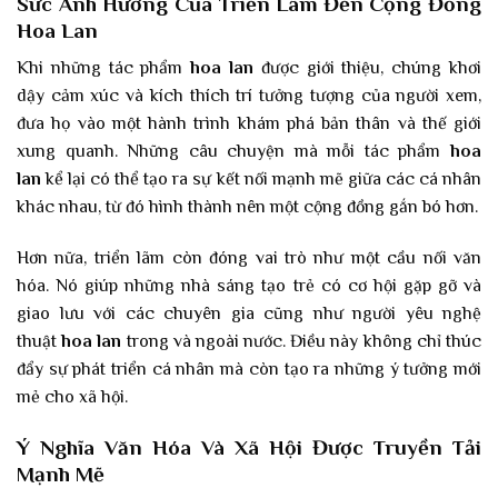
S
ứ
c
Ả
nh H
ưở
ng Của Tri
ể
n Lãm
Đ
ế
n C
ộ
ng
Đ
ồ
ng
Hoa Lan
Khi những tác phẩm
hoa lan
được giới thiệu, chúng khơi
dậy cảm xúc và kích thích trí tưởng tượng của người xem,
đưa họ vào một hành trình khám phá bản thân và thế giới
xung quanh. Những câu chuyện mà mỗi tác phẩm
hoa
lan
kể lại có thể tạo ra sự kết nối mạnh mẽ giữa các cá nhân
khác nhau, từ đó hình thành nên một cộng đồng gắn bó hơn.
Hơn nữa, triển lãm còn đóng vai trò như một cầu nối văn
hóa. Nó giúp những nhà sáng tạo trẻ có cơ hội gặp gỡ và
giao lưu với các chuyên gia cũng như người yêu nghệ
thuật
hoa lan
trong và ngoài nước. Điều này không chỉ thúc
đẩy sự phát triển cá nhân mà còn tạo ra những ý tưởng mới
mẻ cho xã hội.
Ý Ngh
ĩ
a V
ă
n H
ó
a V
à
X
ã
H
ộ
i
Được Truyền Tải
Mạnh Mẽ