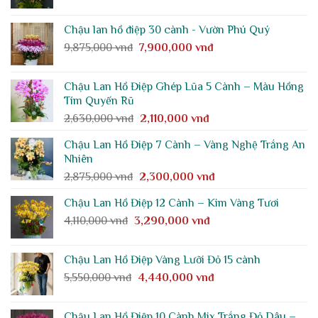
gốc
hiện
4,950,000 vnđ.
là:
tại
Chậu lan hồ điệp 30 cành - Vườn Phú Quý
3,750,000 vnđ.
là:
Giá
Giá
9,875,000
vnđ
7,900,000
vnđ
3,000,000 vnđ.
gốc
hiện
là:
tại
Chậu Lan Hồ Điệp Ghép Lũa 5 Cành – Màu Hồng
9,875,000 vnđ.
là:
Tím Quyến Rũ
7,900,000 vnđ.
Giá
Giá
2,630,000
vnđ
2,110,000
vnđ
gốc
hiện
Chậu Lan Hồ Điệp 7 Cành – Vàng Nghệ Trắng An
là:
tại
Nhiên
2,630,000 vnđ.
là:
Giá
Giá
2,875,000
vnđ
2,300,000
vnđ
2,110,000 vnđ.
gốc
hiện
Chậu Lan Hồ Điệp 12 Cành – Kim Vàng Tươi
là:
tại
Giá
Giá
4,110,000
vnđ
3,290,000
2,875,000 vnđ.
vnđ
là:
gốc
hiện
2,300,000 vnđ.
là:
tại
Chậu Lan Hồ Điệp Vàng Lưỡi Đỏ 15 cành
4,110,000 vnđ.
là:
Giá
Giá
5,550,000
vnđ
4,440,000
vnđ
3,290,000 vnđ.
gốc
hiện
là:
tại
Chậu Lan Hồ Điệp 10 Cành Mix Trắng Đỏ Dâu –