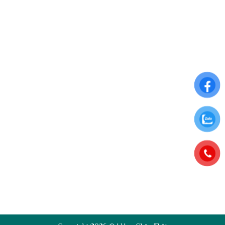
THÔNG TIN CHUNG
Điều khoản sử dụng
Chính sách đổi trả
Chính sách thanh toán
Chính sách bảo mật thông tin
ĐĂNG KÝ NHẬN NGAY ƯU ĐÃI ĐẶC BIỆT
Để nhận những ưu đãi hấp dẫn từ Hoa Chân Thật, hãy đăng
ký nhận bảng tin qua Email: