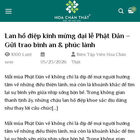
Skip
0
to
content
Lan hồ điệp kính mừng đại lễ Phật Đản –
Gửi trao bình an & phúc lành
1000 Lượt
Biên Tập Viên Hoa Chân
xem
05/23/2026
Thật
Mỗi mùa Phật Đản về không chỉ là dịp để mọi người hướng
tâm về những điều thiện lành, mà còn là khoảnh khắc để tìm
lại sự bình yên giữa nhịp sống bộn bề. Trong không gian
thanh tịnh ấy, những chậu lan hồ điệp khoe sắc dịu dàng
như thay lời cầu chúc[...]
Mỗi mùa Phật Đản về không chỉ là dịp để mọi người hướng
tâm về những điều thiện lành, mà còn là khoảnh khắc để tìm
lại sự bình yên giữa nhịp sống bộn bề. Trong không gian