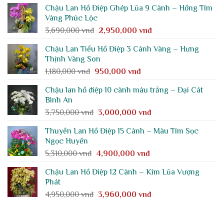
là:
tại
Chậu Lan Hồ Điệp Ghép Lũa 9 Cành – Hồng Tím
8,310,000 vnđ.
là:
Vàng Phúc Lộc
6,650,000 vnđ.
Giá
Giá
3,690,000
vnđ
2,950,000
vnđ
gốc
hiện
Chậu Lan Tiểu Hồ Điệp 3 Cành Vàng – Hưng
là:
tại
Thịnh Vàng Son
3,690,000 vnđ.
là:
Giá
Giá
1,180,000
vnđ
950,000
vnđ
2,950,000 vnđ.
gốc
hiện
Chậu lan hồ điệp 10 cành màu trắng – Đại Cát
là:
tại
Bình An
1,180,000 vnđ.
là:
Giá
Giá
3,750,000
vnđ
3,000,000
vnđ
950,000 vnđ.
gốc
hiện
Thuyền Lan Hồ Điệp 15 Cành – Màu Tím Sọc
là:
tại
Ngọc Huyền
3,750,000 vnđ.
là:
Giá
Giá
5,310,000
vnđ
4,900,000
vnđ
3,000,000 vnđ.
gốc
hiện
Chậu Lan Hồ Điệp 12 Cành – Kim Lũa Vượng
là:
tại
Phát
5,310,000 vnđ.
là:
Giá
Giá
4,950,000
vnđ
3,960,000
vnđ
4,900,000 vnđ.
gốc
hiện
là:
tại