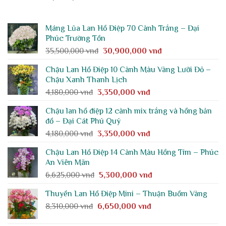
Máng Lũa Lan Hồ Điệp 70 Cành Trắng – Đại
Phúc Trường Tồn
Giá
Giá
35,500,000
vnđ
30,900,000
vnđ
gốc
hiện
Chậu Lan Hồ Điệp 10 Cành Màu Vàng Lưỡi Đỏ –
là:
tại
Chậu Xanh Thanh Lịch
35,500,000 vnđ.
là:
Giá
Giá
4,180,000
vnđ
3,350,000
vnđ
30,900,000 vnđ.
gốc
hiện
Chậu lan hồ điệp 12 cành mix trắng và hồng bản
là:
tại
đồ – Đại Cát Phú Quý
4,180,000 vnđ.
là:
Giá
Giá
4,180,000
vnđ
3,350,000
vnđ
3,350,000 vnđ.
gốc
hiện
Chậu Lan Hồ Điệp 14 Cành Màu Hồng Tím – Phúc
là:
tại
An Viên Mãn
4,180,000 vnđ.
là:
Giá
Giá
6,625,000
vnđ
5,300,000
vnđ
3,350,000 vnđ.
gốc
hiện
Thuyền Lan Hồ Điệp Mini – Thuận Buồm Vàng
là:
tại
Giá
Giá
8,310,000
vnđ
6,650,000
6,625,000 vnđ.
vnđ
là:
gốc
hiện
5,300,000 vnđ.