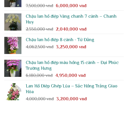
Giá
Giá
7,500,000
vnđ
6,000,000
vnđ
4,300,000 vnđ.
gốc
hiện
Chậu lan hồ điệp Vàng chanh 7 cành – Chanh
là:
tại
Huy
7,500,000 vnđ.
là:
Giá
Giá
2,550,000
vnđ
2,040,000
vnđ
6,000,000 vnđ.
gốc
hiện
Chậu lan hồ điệp 8 cành - Tử Đằng
là:
tại
Giá
Giá
4,062,500
vnđ
2,550,000 vnđ.
3,250,000
vnđ
là:
gốc
hiện
2,040,000 vnđ.
là:
tại
Chậu lan hồ điệp màu hồng 15 cành – Đại Phúc
4,062,500 vnđ.
là:
Trường Hưng
3,250,000 vnđ.
Giá
Giá
6,180,000
vnđ
4,950,000
vnđ
gốc
hiện
Lan Hồ Điệp Ghép Lũa – Sắc Hồng Trắng Giao
là:
tại
Hòa
6,180,000 vnđ.
là:
Giá
Giá
4,000,000
vnđ
3,200,000
vnđ
4,950,000 vnđ.
gốc
hiện
là:
tại
4,000,000 vnđ.
là:
3,200,000 vnđ.