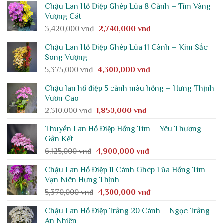
Chậu Lan Hồ Điệp Ghép Lũa 8 Cành – Tím Vàng
Vượng Cát
Giá
Giá
3,420,000
vnđ
2,740,000
vnđ
gốc
hiện
Chậu Lan Hồ Điệp Ghép Lũa 11 Cành – Kim Sắc
là:
tại
Song Vượng
3,420,000 vnđ.
là:
Giá
Giá
5,375,000
vnđ
4,300,000
vnđ
2,740,000 vnđ.
gốc
hiện
Chậu lan hồ điệp 5 cành màu hồng – Hưng Thịnh
là:
tại
Vươn Cao
5,375,000 vnđ.
là:
Giá
Giá
2,310,000
vnđ
1,850,000
vnđ
4,300,000 vnđ.
gốc
hiện
Thuyền Lan Hồ Điệp Hồng Tím – Yêu Thương
là:
tại
Gắn Kết
2,310,000 vnđ.
là:
Giá
Giá
6,125,000
vnđ
4,900,000
vnđ
1,850,000 vnđ.
gốc
hiện
Chậu Lan Hồ Điệp 11 Cành Ghép Lũa Hồng Tím –
là:
tại
Vạn Niên Hưng Thịnh
6,125,000 vnđ.
là:
Giá
Giá
5,370,000
vnđ
4,300,000
vnđ
4,900,000 vnđ.
gốc
hiện
Chậu Lan Hồ Điệp Trắng 20 Cành – Ngọc Trắng
là:
tại
An Nhiên
5,370,000 vnđ.
là: