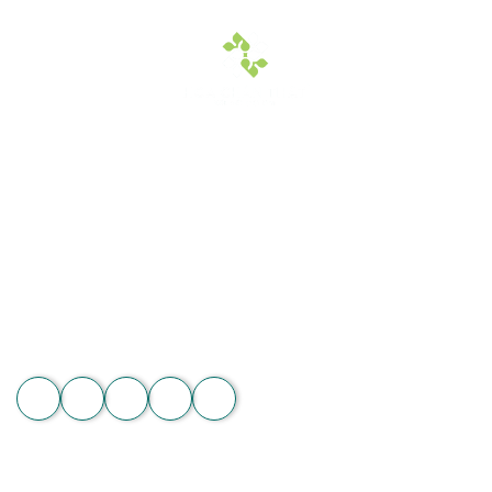
Hoa Chân Thật - Kết nối trái tim
Địa chỉ: 60/7 Ngô Đức Kế, Bình Thạnh, TP.HCM
Vườn lan 1: ấp Phú Sơn, Lâm Hà, Lâm Đồng
Hotline: 089 875 7799 | 093 279 8118 | 093 275 2929
Email: hoachanthat.trulyflower@gmail.com
Website: hoachanthat.com
Zalo
THÔNG TIN CHUNG