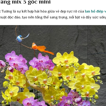
vàng mix 3 gốc mini
Tường là sự kết hợp hài hòa giữa vẻ đẹp rực rỡ của
lan hồ điệp 
ật độc đáo, tạo nên tổng thể sang trọng, nổi bật và đầy sức sốn