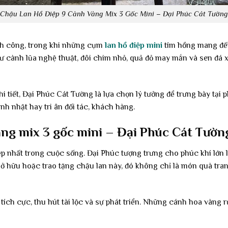
Chậu Lan Hồ Điệp 9 Cành Vàng Mix 3 Gốc Mini – Đại Phúc Cát Tường
ành công, trong khi những cụm
lan hồ điệp mini
tím hồng mang đến
hư cành lũa nghệ thuật, đôi chim nhỏ, quả đỏ may mắn và sen đá x
 tiết, Đại Phúc Cát Tường là lựa chọn lý tưởng để trưng bày tại
nh nhật hay tri ân đối tác, khách hàng.
àng mix 3 gốc mini – Đại Phúc Cát Tườn
p nhất trong cuộc sống. Đại Phúc tượng trưng cho phúc khí lớn 
ở hữu hoặc trao tặng chậu lan này, đó không chỉ là món quà tran
tích cực, thu hút tài lộc và sự phát triển. Những cánh hoa vàng