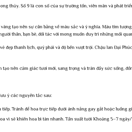
ng thủy. Số 9 là con số của sự trường tồn, viên mãn và phát triể
an vàng tạo nên sự cân bằng về màu sắc và ý nghĩa. Màu tím tượn
gười thân, bạn bè, đối tác với mong muốn duy trì những mối quan 
vẻ đẹp thanh lịch, quý phái và độ bền vượt trội. Chậu lan Đại P
 tạo nên cảm giác tươi mới, sang trọng và tràn đầy sức sống, đ
 lưu ý các nguyên tắc sau:
tiếp. Tránh để hoa trực tiếp dưới ánh nắng gay gắt hoặc luồng gi
 hoa vì sẽ khiến hoa bì tàn nhanh. Tần suất tưới Khoảng 5–7 ngày