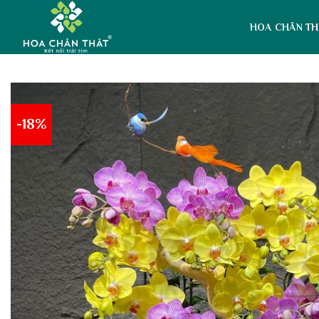
Skip
to
HOA CHÂN TH
content
-18%