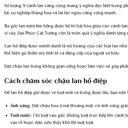
Số lượng 9 cành lan vàng cũng mang ý nghĩa đặc biệt trong pho
lợi, sự nghiệp thăng hoa và tài lộc ngày càng vững mạnh.
Ba gốc lan mini tím hồng được bố trí hài hòa giữa các cành l
vì vậy, Đại Phúc Cát Tường còn là món quà ý nghĩa dành tặng n
Lan hồ điệp được mệnh danh là nữ hoàng của các loài lan nhờ 
thể hiện gu thẩm mỹ tinh tế và đẳng cấp của người sở hữu.
Đặt chậu lan trong không gian sống hoặc làm việc sẽ góp phần
Cách chăm sóc chậu lan hồ điệp
Để lan hồ điệp giữ được vẻ tươi mới và trưng được lâu, bạn nên
Ánh sáng:
Đặt chậu hoa ở nơi thoáng mát, có ánh sáng gián 
Tưới nước:
Chỉ tưới vào gốc, không tưới trực tiếp lên cánh
vào rễ hoặc dớn, nếu thấy khô thì mới tưới.