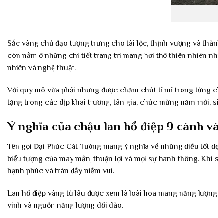
Sắc vàng chủ đạo tượng trưng cho tài lộc, thịnh vượng và th
còn nằm ở những chi tiết trang trí mang hơi thở thiên nhiên n
nhiên và nghệ thuật.
Với quy mô vừa phải nhưng được chăm chút tỉ mỉ trong từng chi
tặng trong các dịp khai trương, tân gia, chúc mừng năm mới, si
Ý nghĩa của chậu lan hồ điệp 9 cành v
Tên gọi Đại Phúc Cát Tường mang ý nghĩa về những điều tốt đẹ
biểu tượng của may mắn, thuận lợi và mọi sự hanh thông. Khi s
hạnh phúc và tràn đầy niềm vui.
Lan hồ điệp vàng từ lâu được xem là loài hoa mang năng lượng 
vinh và nguồn năng lượng dồi dào.