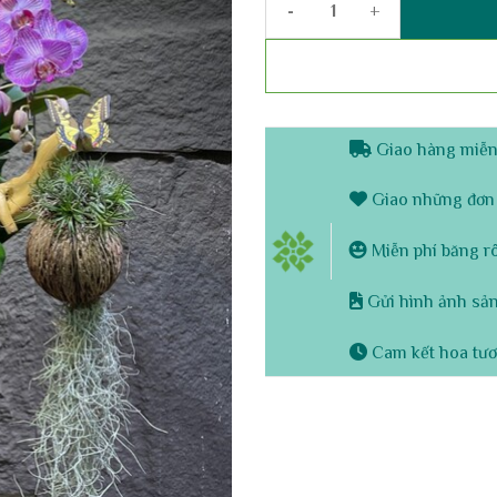
Chậu Lan Hồ Điệp 9 Cành Vàng 
Giao hàng miễn 
Giao những đơn 
Miễn phí băng rôn
Gửi hình ảnh sản
Cam kết hoa tươ