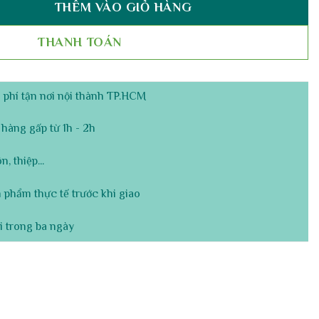
THÊM VÀO GIỎ HÀNG
Mix 3 Gốc Mini – Đại Phúc Cát Tường số lượng
THANH TOÁN
phí tận nơi nội thành TP.HCM
hàng gấp từ 1h - 2h
, thiệp...
 phẩm thực tế trước khi giao
i trong ba ngày