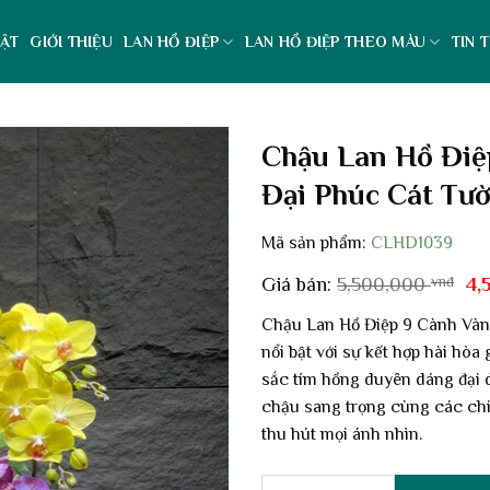
ẬT
GIỚI THIỆU
LAN HỒ ĐIỆP
LAN HỒ ĐIỆP THEO MÀU
TIN 
Chậu Lan Hồ Điệ
Đại Phúc Cát Tư
Mã sản phẩm:
CLHD1039
Gi
Giá bán:
5,500,000
vnđ
4,
gố
là:
Chậu Lan Hồ Điệp 9 Cành Vàng
5,
nổi bật với sự kết hợp hài hòa
sắc tím hồng duyên dáng đại d
chậu sang trọng cùng các chi 
thu hút mọi ánh nhìn.