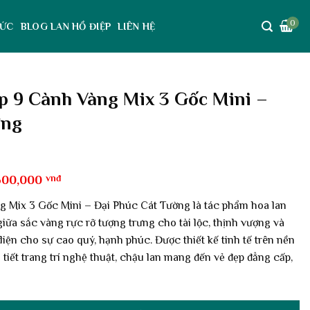
0
TỨC
BLOG LAN HỒ ĐIỆP
LIÊN HỆ
p 9 Cành Vàng Mix 3 Gốc Mini –
ờng
á
Giá
500,000
vnđ
c
hiện
tại
 Mix 3 Gốc Mini – Đại Phúc Cát Tường là tác phẩm hoa lan
500,000 vnđ.
là:
 giữa sắc vàng rực rỡ tượng trưng cho tài lộc, thịnh vượng và
4,500,000 vnđ.
iện cho sự cao quý, hạnh phúc. Được thiết kế tinh tế trên nền
tiết trang trí nghệ thuật, chậu lan mang đến vẻ đẹp đẳng cấp,