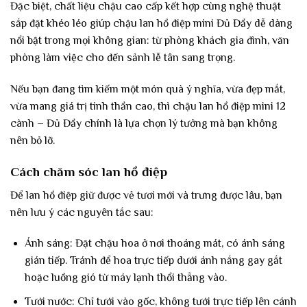
Đặc biệt, chất liệu chậu cao cấp kết hợp cùng nghệ thuật
sắp đặt khéo léo giúp chậu lan hồ điệp mini Đủ Đầy dễ dàng
nổi bật trong mọi không gian: từ phòng khách gia đình, văn
phòng làm việc cho đến sảnh lễ tân sang trọng.
Nếu bạn đang tìm kiếm một món quà ý nghĩa, vừa đẹp mắt,
vừa mang giá trị tinh thần cao, thì chậu lan hồ điệp mini 12
cành – Đủ Đầy chính là lựa chọn lý tưởng mà bạn không
nên bỏ lỡ.
Cách chăm sóc lan hồ điệp
Để lan hồ điệp giữ được vẻ tươi mới và trưng được lâu, bạn
nên lưu ý các nguyên tắc sau:
Ánh sáng: Đặt chậu hoa ở nơi thoáng mát, có ánh sáng
gián tiếp. Tránh để hoa trực tiếp dưới ánh nắng gay gắt
hoặc luồng gió từ máy lạnh thổi thẳng vào.
Tưới nước: Chỉ tưới vào gốc, không tưới trực tiếp lên cánh