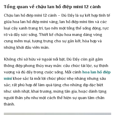
Tổng quan về chậu lan hồ điệp mini 12 cành
Chậu lan hồ điệp mini 12 cành – Đủ Đầy là sự kết hợp tinh tế
giữa hoa lan hồ điệp mini vàng, lan hồ điệp mini tím và các
loại cây xanh trang trí, tạo nên một tổng thể sống động, rực
rỡ và đầy sức sống. Thiết kế chậu hoa mang dáng vòng
cung mềm mại, tượng trưng cho sự gắn kết, hòa hợp và
những khởi đầu viên mãn.
Không chỉ sở hữu vẻ ngoài nổi bật, Đủ Đầy còn gửi gắm
thông điệp phong thủy may mắn: cầu chúc tài lộc, sự thịnh
vượng và đủ đầy trong cuộc sống. Mỗi cành
hoa lan hồ điệp
mini
khoe sắc là mỗi lời chúc phúc nhẹ nhàng nhưng sâu
sắc, rất phù hợp để làm quà tặng cho những dịp đặc biệt
như: sinh nhật, khai trương, mừng tân gia, hoặc dành tặng
người thân yêu như một cách thể hiện sự quan tâm chân
thành.