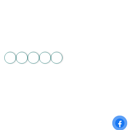
Địa chỉ: 60/7 Ngô Đức Kế, Bình Thạnh, TP.HCM
Vườn lan 1: ấp Phú Sơn, Lâm Hà, Lâm Đồng
Hotline: 089 875 7799 | 093 279 8118 | 093 275 2929
Email: hoachanthat.trulyflower@gmail.com
Website: hoachanthat.com
Zalo
THÔNG TIN CHUNG
Điều khoản sử dụng
Chính sách đổi trả
Chính sách thanh toán
Chính sách bảo mật thông tin
ĐĂNG KÝ NHẬN NGAY ƯU ĐÃI ĐẶC BIỆT