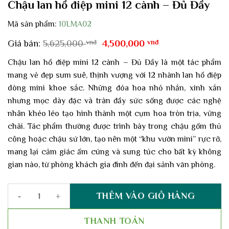
Chậu lan hồ điệp mini 12 cành – Đủ Đầy
Mã sản phẩm:
10LMA02
Giá
Giá
Giá bán:
5,625,000
vnđ
4,500,000
vnđ
gốc
hiện
là:
tại
Chậu lan hồ điệp mini 12 cành – Đủ Đầy là một tác phẩm
5,625,000 vnđ.
là:
mang vẻ đẹp sum suê, thịnh vượng với
12 nhành
lan hồ điệp
4,500,000 vnđ.
dòng mini khoe sắc. Những đóa hoa nhỏ nhắn, xinh xắn
nhưng mọc dày đặc và tràn đầy sức sống được các nghệ
nhân khéo léo tạo hình thành một cụm hoa tròn trịa, vững
chãi. Tác phẩm thường được trình bày trong chậu gốm thủ
công hoặc chậu sứ lớn, tạo nên một “khu vườn mini” rực rỡ,
mang lại cảm giác ấm cúng và sung túc cho bất kỳ không
gian nào, từ phòng khách gia đình đến đại sảnh văn phòng.
THÊM VÀO GIỎ HÀNG
Chậu lan hồ điệp mini 12 cành - Đủ Đầy số lượng
THANH TOÁN