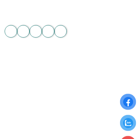
Hotline: 089 875 7799 | 093 279 8118 | 093 275 2929
Email: hoachanthat.trulyflower@gmail.com
Website: hoachanthat.com
Zalo
THÔNG TIN CHUNG
Điều khoản sử dụng
Chính sách đổi trả
Chính sách thanh toán
Chính sách bảo mật thông tin
ĐĂNG KÝ NHẬN NGAY ƯU ĐÃI ĐẶC BIỆT
Để nhận những ưu đãi hấp dẫn từ Hoa Chân Thật, hãy đăng
ký nhận bảng tin qua Email: