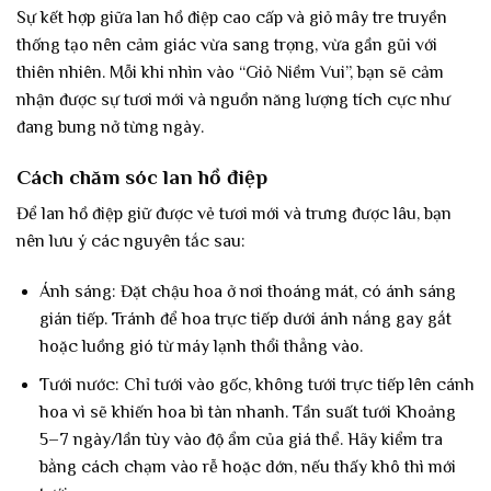
Sự kết hợp giữa lan hồ điệp cao cấp và giỏ mây tre truyền
thống tạo nên cảm giác vừa sang trọng, vừa gần gũi với
thiên nhiên. Mỗi khi nhìn vào “Giỏ Niềm Vui”, bạn sẽ cảm
nhận được sự tươi mới và nguồn năng lượng tích cực như
đang bung nở từng ngày.
Cách chăm sóc lan hồ điệp
Để lan hồ điệp giữ được vẻ tươi mới và trưng được lâu, bạn
nên lưu ý các nguyên tắc sau:
Ánh sáng: Đặt chậu hoa ở nơi thoáng mát, có ánh sáng
gián tiếp. Tránh để hoa trực tiếp dưới ánh nắng gay gắt
hoặc luồng gió từ máy lạnh thổi thẳng vào.
Tưới nước: Chỉ tưới vào gốc, không tưới trực tiếp lên cánh
hoa vì sẽ khiến hoa bì tàn nhanh. Tần suất tưới Khoảng
5–7 ngày/lần tùy vào độ ẩm của giá thể. Hãy kiểm tra
bằng cách chạm vào rễ hoặc dớn, nếu thấy khô thì mới