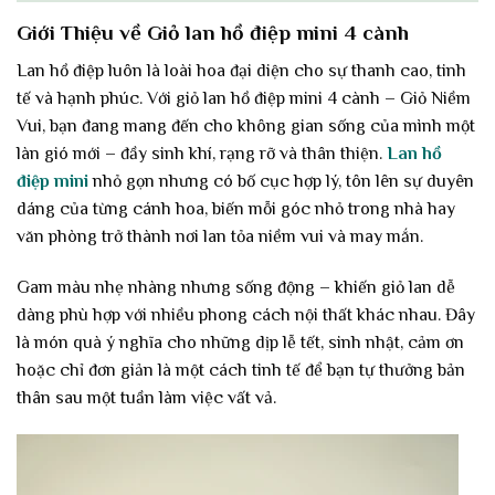
Giới Thiệu về Giỏ lan hồ điệp mini 4 cành
Lan hồ điệp luôn là loài hoa đại diện cho sự thanh cao, tinh
tế và hạnh phúc. Với giỏ lan hồ điệp mini 4 cành – Giỏ Niềm
Vui, bạn đang mang đến cho không gian sống của mình một
làn gió mới – đầy sinh khí, rạng rỡ và thân thiện.
Lan hồ
điệp mini
nhỏ gọn nhưng có bố cục hợp lý, tôn lên sự duyên
dáng của từng cánh hoa, biến mỗi góc nhỏ trong nhà hay
văn phòng trở thành nơi lan tỏa niềm vui và may mắn.
Gam màu nhẹ nhàng nhưng sống động – khiến giỏ lan dễ
dàng phù hợp với nhiều phong cách nội thất khác nhau. Đây
là món quà ý nghĩa cho những dịp lễ tết, sinh nhật, cảm ơn
hoặc chỉ đơn giản là một cách tinh tế để bạn tự thưởng bản
thân sau một tuần làm việc vất vả.