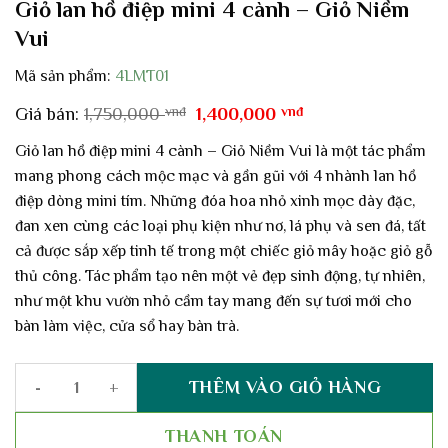
Giỏ lan hồ điệp mini 4 cành – Giỏ Niềm
Vui
Mã sản phẩm:
4LMT01
Giá
Giá
Giá bán:
1,750,000
vnđ
1,400,000
vnđ
gốc
hiện
là:
tại
Giỏ lan hồ điệp mini 4 cành – Giỏ Niềm Vui là một tác phẩm
1,750,000 vnđ.
là:
mang phong cách mộc mạc và gần gũi với 4 nhành lan hồ
1,400,000 vnđ.
điệp dòng mini tím. Những đóa hoa nhỏ xinh mọc dày đặc,
đan xen cùng các loại phụ kiện như nơ, lá phụ và sen đá, tất
cả được sắp xếp tinh tế trong một chiếc giỏ mây hoặc giỏ gỗ
thủ công. Tác phẩm tạo nên một vẻ đẹp sinh động, tự nhiên,
như một khu vườn nhỏ cầm tay mang đến sự tươi mới cho
bàn làm việc, cửa sổ hay bàn trà.
THÊM VÀO GIỎ HÀNG
Giỏ lan hồ điệp mini 4 cành - Giỏ Niềm Vui số lượng
THANH TOÁN