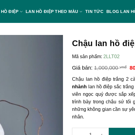
 HỒ ĐIỆP
LAN HỒ ĐIỆP THEO MÀU
TIN TỨC
BLOG LAN H
Chậu lan hồ điệ
Mã sản phẩm:
2LLT02
G
Giá bán:
1,000,000
vnđ
8
g
là
Chậu lan hồ điệp trắng 2 
1,
nhành
lan hồ điệp sắc trắng
viên ngọc quý được sắp xế
trình bày trong chậu sứ tối
những không gian cần sự yên t
nhân.