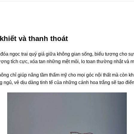
khiết và thanh thoát
óa ngọc trai quý giá giữa không gian sống, biểu tượng cho sự 
ng tích cực, xóa tan những mệt mỏi, lo toan thường nhật và ma
ông chỉ giúp nâng tầm thẩm mỹ cho mọi góc nội thất mà còn kh
g ngủ, vẻ dịu dàng tinh tế của những cánh hoa trắng sẽ tạo đ