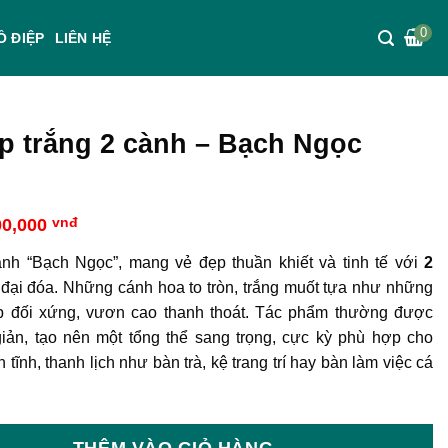
0
Ồ ĐIỆP
LIÊN HỆ
p trắng 2 cành – Bạch Ngọc
iá
Giá
00,000
vnđ
ốc
hiện
:
tại
cành
“Bạch Ngọc”, mang vẻ đẹp thuần khiết và tinh tế với
2
000,000 vnđ.
là:
 đại đóa. Những cánh hoa to tròn, trắng muốt tựa như những
800,000 vnđ.
p đối xứng, vươn cao thanh thoát. Tác phẩm thường được
 giản, tạo nên một tổng thể sang trọng, cực kỳ phù hợp cho
ĩnh, thanh lịch như bàn trà, kệ trang trí hay bàn làm việc cá
THÊM VÀO GIỎ HÀNG