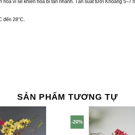
nh hoa vì sẽ khiến hoa bì tàn nhanh. Tần suất tưới Khoảng 5–7 
°C đến 28°C.
SẢN PHẨM TƯƠNG TỰ
-20%