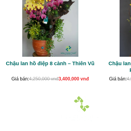
Chậu lan hồ điệp 8 cành – Thiên Vũ
Chậu lan
Giá
Giá
Giá bán:
4,250,000
vnđ
3,400,000
vnđ
Giá bán:
4
gốc
hiện
là:
tại
4,250,000 vnđ.
là:
3,400,000 vnđ.
Hoa Chân Thật - Kết nối trái tim