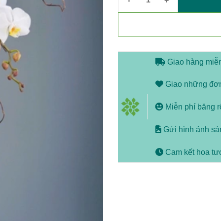
Chậu lan hồ điệp trắng 2 càn
Giao hàng miễn
Giao những đơn 
Miễn phí băng rô
Gửi hình ảnh sản
Cam kết hoa tươ