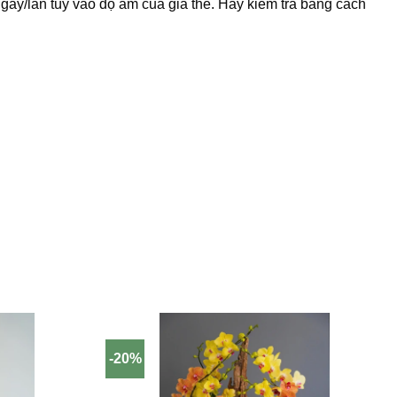
ngày/lần tùy vào độ ẩm của giá thể. Hãy kiểm tra bằng cách
-20%