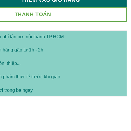
h - Bạch Ngọc số lượng
THANH TOÁN
 phí tận nơi nội thành TP.HCM
hàng gấp từ 1h - 2h
n, thiệp...
 phẩm thực tế trước khi giao
i trong ba ngày