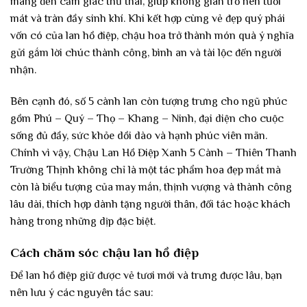
mang đến cảm giác thư thái, giúp không gian trở nên tươi
mát và tràn đầy sinh khí. Khi kết hợp cùng vẻ đẹp quý phái
vốn có của lan hồ điệp, chậu hoa trở thành món quà ý nghĩa
gửi gắm lời chúc thành công, bình an và tài lộc đến người
nhận.
Bên cạnh đó, số 5 cành lan còn tượng trưng cho ngũ phúc
gồm Phú – Quý – Thọ – Khang – Ninh, đại diện cho cuộc
sống đủ đầy, sức khỏe dồi dào và hạnh phúc viên mãn.
Chính vì vậy, Chậu Lan Hồ Điệp Xanh 5 Cành – Thiên Thanh
Trường Thịnh không chỉ là một tác phẩm hoa đẹp mắt mà
còn là biểu tượng của may mắn, thịnh vượng và thành công
lâu dài, thích hợp dành tặng người thân, đối tác hoặc khách
hàng trong những dịp đặc biệt.
Cách chăm sóc chậu lan hồ điệp
Để lan hồ điệp giữ được vẻ tươi mới và trưng được lâu, bạn
nên lưu ý các nguyên tắc sau: