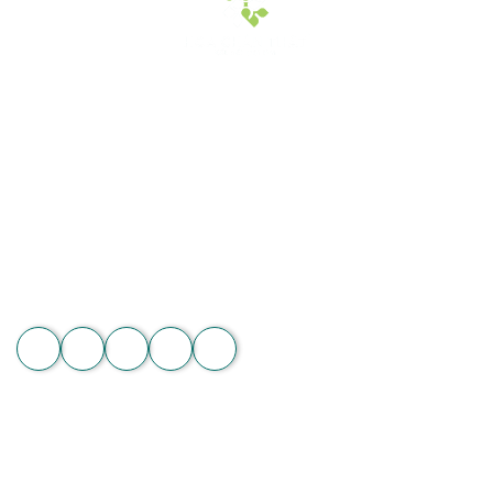
Hoa Chân Thật - Kết nối trái tim
Địa chỉ: 60/7 Ngô Đức Kế, Bình Thạnh, TP.HCM
Vườn lan 1: ấp Phú Sơn, Lâm Hà, Lâm Đồng
Hotline: 089 875 7799 | 093 279 8118 | 093 275 2929
Email: hoachanthat.trulyflower@gmail.com
Website: hoachanthat.com
Zalo
THÔNG TIN CHUNG
Điều khoản sử dụng
Chính sách đổi trả