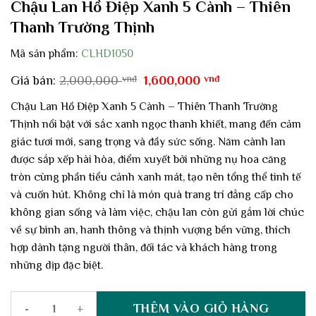
Chậu Lan Hồ Điệp Xanh 5 Cành – Thiên
Thanh Trường Thịnh
Mã sản phẩm:
CLHD1050
Giá
Giá
Giá bán:
2,000,000
vnđ
1,600,000
vnđ
gốc
hiện
là:
tại
Chậu Lan Hồ Điệp Xanh 5 Cành – Thiên Thanh Trường
2,000,000 vnđ.
là:
Thịnh nổi bật với sắc xanh ngọc thanh khiết, mang đến cảm
1,600,000 vnđ.
giác tươi mới, sang trọng và đầy sức sống. Năm cành lan
được sắp xếp hài hòa, điểm xuyết bởi những nụ hoa căng
tròn cùng phần tiểu cảnh xanh mát, tạo nên tổng thể tinh tế
và cuốn hút. Không chỉ là món quà trang trí đẳng cấp cho
không gian sống và làm việc, chậu lan còn gửi gắm lời chúc
về sự bình an, hanh thông và thịnh vượng bền vững, thích
hợp dành tặng người thân, đối tác và khách hàng trong
những dịp đặc biệt.
THÊM VÀO GIỎ HÀNG
Chậu Lan Hồ Điệp Xanh 5 Cành – Thiên Thanh Trường Thịnh số l