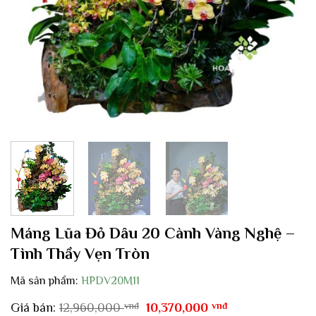
Máng Lũa Đỏ Dâu 20 Cành Vàng Nghệ –
Tình Thầy Vẹn Tròn
Mã sản phẩm:
HPDV20M11
Giá
Giá
Giá bán:
12,960,000
vnđ
10,370,000
vnđ