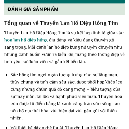
ĐÁNH GIÁ SẢN PHẨM
Tổng quan về Thuyền Lan Hồ Điệp Hồng Tím
Thuyền Lan Hồ Điệp Hồng Tím là sự kết hợp tinh tế giữa sắc
hoa lan hồ điệp hồng
dịu dàng và kiểu dáng thuyền gỗ
sang trọng. Mỗi cành lan hồ điệp bung nở uyển chuyển như
những cánh buồm vươn ra biển lớn, mang theo thông điệp về
tình yêu, sự đoàn viên và gắn kết bền lâu.
Sắc hồng tím ngọt ngào tượng trưng cho sự lãng mạn,
thủy chung và tình cảm sâu sắc, được phối hợp khéo léo
cùng những chùm quả đỏ căng mọng – biểu tượng của
sự may mắn, tài lộc và hạnh phúc viên mãn. Thuyền hoa
còn được tô điểm bằng lá xanh căng tràn sức sống, tạo
nên bố cục hài hòa, vừa hiện đại vừa gần gũi với thiên
nhiên.
Với thiết kế đầy nghệ thuật, Thuyền Lan Hồ Điệp Hồng