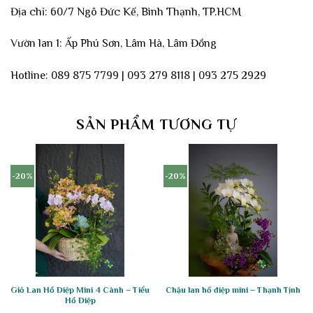
Địa chỉ: 60/7 Ngô Đức Kế, Bình Thạnh, TP.HCM
Vườn lan 1: Ấp Phú Sơn, Lâm Hà, Lâm Đồng
Hotline: 089 875 7799 | 093 279 8118 | 093 275 2929
SẢN PHẨM TƯƠNG TỰ
-20%
-20%
Giỏ Lan Hồ Điệp Mini 4 Cành – Tiểu
Chậu lan hồ điệp mini – Thạnh Tịnh
Hồ Điệp