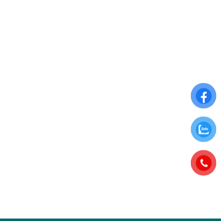
THÔNG TIN CHUNG
Điều khoản sử dụng
Chính sách đổi trả
Chính sách thanh toán
Chính sách bảo mật thông tin
ĐĂNG KÝ NHẬN NGAY ƯU ĐÃI ĐẶC BIỆT
Để nhận những ưu đãi hấp dẫn từ Hoa Chân Thật, hãy đăng
ký nhận bảng tin qua Email: