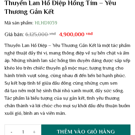
Thuyền Lan Hồ Điệp Hồng Tím – Yêu
Thương Gắn Kết
Mã sản phẩm:
HLHD1039
Giá
Giá
Giá bán:
6,125,000
vnđ
4,900,000
vnđ
gốc
hiện
là:
tại
Thuyền Lan Hồ Điệp – Yêu Thương Gắn Kết
là một tác phẩm
6,125,000 vnđ.
là:
nghệ thuật đầy thi vị, mang thông điệp về sự bền chặt và ấm
4,900,000 vnđ.
áp. Những nhành lan sắc
hồng tím
duyên dáng được sắp xếp
khéo léo trên chiếc
thuyền gỗ
mộc mạc, tượng trưng cho
hành trình vượt sóng, cùng nhau đi đến bến bờ hạnh phúc.
Sự kết hợp tinh tế giữa đầu đông cùng những cụm
sen
đá
tạo nên một hệ sinh thái nhỏ xanh mướt, đầy sức sống.
Tác phẩm là biểu tượng của sự
gắn kết
, tình yêu thương
chân thành và lời chúc cho mọi sự khởi đầu đều
thuận buồm
xuôi gió
, bình an và viên mãn.
THÊM VÀO GIỎ HÀNG
Thuyền Lan Hồ Điệp Hồng Tím – Yêu Thương Gắn Kết số lượng