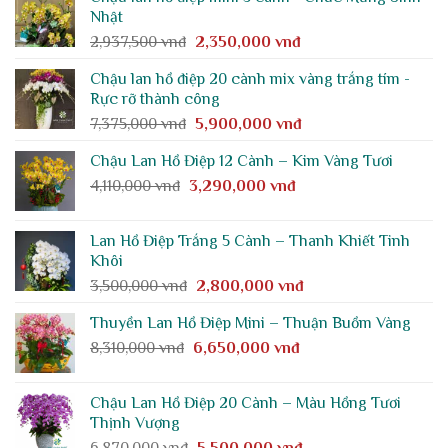
là:
tại
Nhật
6,580,000 vnđ.
là:
Giá
Giá
2,937,500
vnđ
2,350,000
vnđ
5,270,000 vnđ.
gốc
hiện
Chậu lan hồ điệp 20 cành mix vàng trắng tím -
là:
tại
Rực rỡ thành công
2,937,500 vnđ.
là:
Giá
Giá
7,375,000
vnđ
5,900,000
vnđ
2,350,000 vnđ.
gốc
hiện
Chậu Lan Hồ Điệp 12 Cành – Kim Vàng Tươi
là:
tại
Giá
Giá
4,110,000
vnđ
3,290,000
7,375,000 vnđ.
vnđ
là:
gốc
hiện
5,900,000 vnđ.
là:
tại
Lan Hồ Điệp Trắng 5 Cành – Thanh Khiết Tinh
4,110,000 vnđ.
là:
Khôi
3,290,000 vnđ.
Giá
Giá
3,500,000
vnđ
2,800,000
vnđ
gốc
hiện
Thuyền Lan Hồ Điệp Mini – Thuận Buồm Vàng
là:
tại
Giá
Giá
8,310,000
vnđ
6,650,000
3,500,000 vnđ.
vnđ
là:
gốc
hiện
2,800,000 vnđ.
là:
tại
Chậu Lan Hồ Điệp 20 Cành – Màu Hồng Tươi
8,310,000 vnđ.
là:
Thịnh Vượng
6,650,000 vnđ.
Giá
Giá