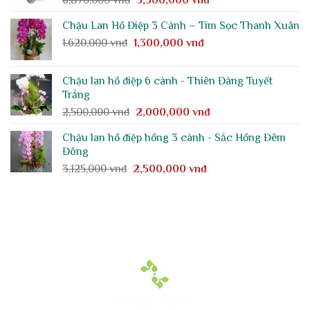
6,870,000
vnđ
5,500,000
vnđ
gốc
hiện
Chậu Lan Hồ Điệp 3 Cành – Tím Sọc Thanh Xuân
là:
tại
Giá
Giá
1,620,000
vnđ
1,300,000
6,870,000 vnđ.
vnđ
là:
gốc
hiện
5,500,000 vnđ.
là:
tại
Chậu lan hồ điệp 6 cành - Thiên Đàng Tuyết
1,620,000 vnđ.
là:
Trắng
1,300,000 vnđ.
Giá
Giá
2,500,000
vnđ
2,000,000
vnđ
gốc
hiện
Chậu lan hồ điệp hồng 3 cành - Sắc Hồng Đêm
là:
tại
Đông
2,500,000 vnđ.
là:
Giá
Giá
3,125,000
vnđ
2,500,000
vnđ
2,000,000 vnđ.
gốc
hiện
là:
tại
3,125,000 vnđ.
là:
2,500,000 vnđ.