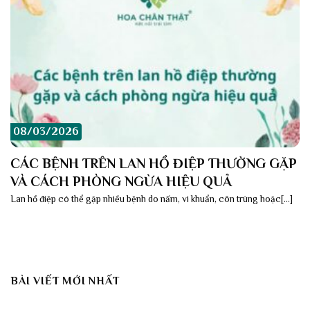
08/03/2026
CÁC BỆNH TRÊN LAN HỒ ĐIỆP THƯỜNG GẶP
VÀ CÁCH PHÒNG NGỪA HIỆU QUẢ
Lan hồ điệp có thể gặp nhiều bệnh do nấm, vi khuẩn, côn trùng hoặc[...]
BÀI VIẾT MỚI NHẤT