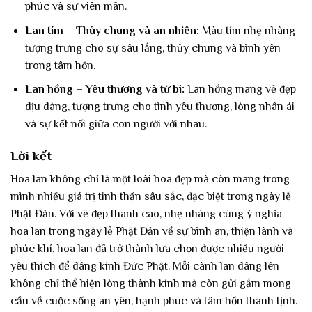
phúc và sự viên mãn.
Lan tím – Thủy chung và an nhiên:
Màu tím nhẹ nhàng
tượng trưng cho sự sâu lắng, thủy chung và bình yên
trong tâm hồn.
Lan hồng – Yêu thương và từ bi:
Lan hồng mang vẻ đẹp
dịu dàng, tượng trưng cho tình yêu thương, lòng nhân ái
và sự kết nối giữa con người với nhau.
Lời kết
Hoa lan không chỉ là một loài hoa đẹp mà còn mang trong
mình nhiều giá trị tinh thần sâu sắc, đặc biệt trong ngày lễ
Phật Đản. Với vẻ đẹp thanh cao, nhẹ nhàng cùng ý nghĩa
hoa lan trong ngày lễ Phật Đản về sự bình an, thiện lành và
phúc khí, hoa lan đã trở thành lựa chọn được nhiều người
yêu thích để dâng kính Đức Phật. Mỗi cành lan dâng lên
không chỉ thể hiện lòng thành kính mà còn gửi gắm mong
cầu về cuộc sống an yên, hạnh phúc và tâm hồn thanh tịnh.