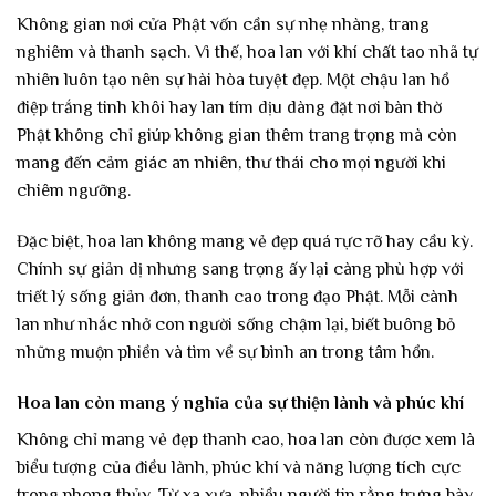
Không gian nơi cửa Phật vốn cần sự nhẹ nhàng, trang
nghiêm và thanh sạch. Vì thế, hoa lan với khí chất tao nhã tự
nhiên luôn tạo nên sự hài hòa tuyệt đẹp. Một chậu lan hồ
điệp trắng tinh khôi hay lan tím dịu dàng đặt nơi bàn thờ
Phật không chỉ giúp không gian thêm trang trọng mà còn
mang đến cảm giác an nhiên, thư thái cho mọi người khi
chiêm ngưỡng.
Đặc biệt, hoa lan không mang vẻ đẹp quá rực rỡ hay cầu kỳ.
Chính sự giản dị nhưng sang trọng ấy lại càng phù hợp với
triết lý sống giản đơn, thanh cao trong đạo Phật. Mỗi cành
lan như nhắc nhở con người sống chậm lại, biết buông bỏ
những muộn phiền và tìm về sự bình an trong tâm hồn.
Hoa lan còn mang ý nghĩa của sự thiện lành và phúc khí
Không chỉ mang vẻ đẹp thanh cao, hoa lan còn được xem là
biểu tượng của điều lành, phúc khí và năng lượng tích cực
trong phong thủy. Từ xa xưa, nhiều người tin rằng trưng bày