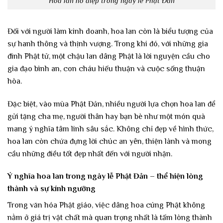
Hoa lan hồ điệp trong ngày lễ Phật Đản
Đối với người làm kinh doanh, hoa lan còn là biểu tượng của
sự hanh thông và thịnh vượng. Trong khi đó, với những gia
đình Phật tử, một chậu lan dâng Phật là lời nguyện cầu cho
gia đạo bình an, con cháu hiếu thuận và cuộc sống thuận
hòa.
Đặc biệt, vào mùa Phật Đản, nhiều người lựa chọn hoa lan để
gửi tặng cha mẹ, người thân hay bạn bè như một món quà
mang ý nghĩa tâm linh sâu sắc. Không chỉ đẹp về hình thức,
hoa lan còn chứa đựng lời chúc an yên, thiện lành và mong
cầu những điều tốt đẹp nhất đến với người nhận.
Ý nghĩa hoa lan trong ngày lễ Phật Đản – thể hiện lòng
thành và sự kính ngưỡng
Trong văn hóa Phật giáo, việc dâng hoa cúng Phật không
nằm ở giá trị vật chất mà quan trọng nhất là tấm lòng thành