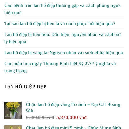
Các bệnh trên lan hồ điệp thường gặp và cách phòng ngừa
hiệu quả
Tại sao lan hồ điệp bị héo lá và cách phục hồi hiệu quả?
Lan hồ điệp bị héo hoa: Dấu hiệu, nguyên nhân và cách xử
lý hiệu quả
Lan hồ điệp bị vàng lá: Nguyên nhân và cách chữa hiệu quả
Các mẫu hoa ngày Thương Binh Liệt Sỹ 27/7 ý nghĩa và
trang trọng
LAN HỒ ĐIỆP ĐẸP
Chậu lan hồ điệp vàng 15 cành – Đại Cát Hoàng
Gia
Giá
Giá
6,580,000
vnđ
5,270,000
vnđ
gốc
hiện
Chậu lan hồ điệp mini 5 cành - Chúc Mừng Sinh