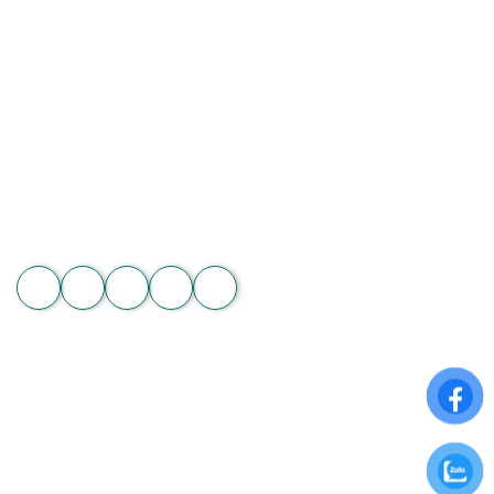
Hoa Chân Thật - Kết nối trái tim
Địa chỉ: 60/7 Ngô Đức Kế, Bình Thạnh, TP.HCM
Vườn lan 1: ấp Phú Sơn, Lâm Hà, Lâm Đồng
Hotline: 089 875 7799 | 093 279 8118 | 093 275 2929
Email: hoachanthat.trulyflower@gmail.com
Website: hoachanthat.com
Zalo
THÔNG TIN CHUNG
Điều khoản sử dụng
Chính sách đổi trả
Chính sách thanh toán