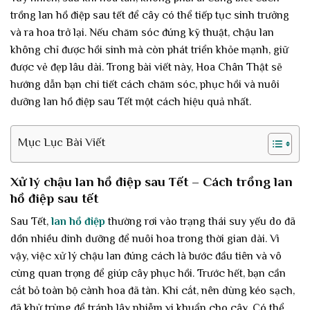
trồng lan hồ điệp sau tết để cây có thể tiếp tục sinh trưởng
và ra hoa trở lại. Nếu chăm sóc đúng kỹ thuật, chậu lan
không chỉ được hồi sinh mà còn phát triển khỏe mạnh, giữ
được vẻ đẹp lâu dài. Trong bài viết này, Hoa Chân Thật sẽ
hướng dẫn bạn chi tiết cách chăm sóc, phục hồi và nuôi
dưỡng lan hồ điệp sau Tết một cách hiệu quả nhất.
Mục Lục Bài Viết
Xử lý chậu lan hồ điệp sau Tết – Cách trồng lan
hồ điệp sau tết
Sau Tết,
lan hồ điệp
thường rơi vào trạng thái suy yếu do đã
dồn nhiều dinh dưỡng để nuôi hoa trong thời gian dài. Vì
vậy, việc xử lý chậu lan đúng cách là bước đầu tiên và vô
cùng quan trọng để giúp cây phục hồi. Trước hết, bạn cần
cắt bỏ toàn bộ cành hoa đã tàn. Khi cắt, nên dùng kéo sạch,
đã khử trùng để tránh lây nhiễm vi khuẩn cho cây. Có thể