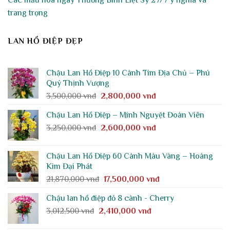
trang trọng
LAN HỒ ĐIỆP ĐẸP
Chậu Lan Hồ Điệp 10 Cành Tím Địa Chủ – Phú
Quý Thịnh Vượng
Giá
Giá
3,500,000
vnđ
2,800,000
vnđ
gốc
hiện
Chậu Lan Hồ Điệp – Minh Nguyệt Đoàn Viên
là:
tại
Giá
Giá
3,250,000
vnđ
3,500,000 vnđ.
2,600,000
vnđ
là:
gốc
hiện
2,800,000 vnđ.
là:
tại
Chậu Lan Hồ Điệp 60 Cành Màu Vàng – Hoàng
3,250,000 vnđ.
là:
Kim Đại Phát
2,600,000 vnđ.
Giá
Giá
21,870,000
vnđ
17,500,000
vnđ
gốc
hiện
Chậu lan hồ điệp đỏ 8 cành - Cherry
là:
tại
Giá
Giá
3,012,500
vnđ
2,410,000
21,870,000 vnđ.
vnđ
là:
gốc
hiện
17,500,000 vnđ.