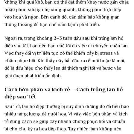
không khí quá khô, bạn có thể đặt thêm khay nước gần chậu
hoặc phun sương nhẹ xung quanh, không phun trực tiếp
vào hoa và ngọn. Bên cạnh đó, cần đảm bảo không gian
thông thoáng để hạn chế nấm bệnh phát triển.
Ngoài ra, trong khoảng 2–3 tuần đầu sau khi trồng lan hồ
điệp sau tết, bạn nên hạn chế tối đa việc di chuyển chậu lan.
Việc thay đổi vị trí liên tục có thể khiến cây bị stress và
chậm phục hồi. Khi thấy cây bắt đầu ra rễ mới hoặc lá mới,
đó là dấu hiệu cho thấy lan đã thích nghi tốt và bước vào
giai đoạn phát triển ổn định.
Cách bón phân và kích rễ – Cách trồng lan hồ
điệp sau Tết
Sau Tết, lan hồ điệp thường bị suy dinh dưỡng do đã tiêu hao
nhiều năng lượng để nuôi hoa. Vì vậy, việc bón phân và kích
rễ đúng cách sẽ giúp cây nhanh chóng phục hồi và chuẩn
bị cho chu kỳ ra hoa tiếp theo. Tuy nhiên, bạn không nên