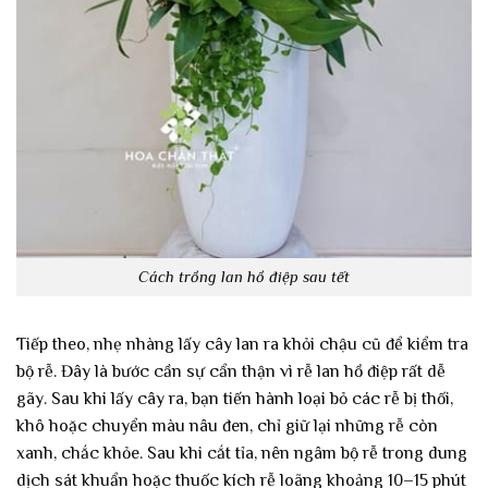
Cách trồng lan hồ điệp sau tết
Tiếp theo, nhẹ nhàng lấy cây lan ra khỏi chậu cũ để kiểm tra
bộ rễ. Đây là bước cần sự cẩn thận vì rễ lan hồ điệp rất dễ
gãy. Sau khi lấy cây ra, bạn tiến hành loại bỏ các rễ bị thối,
khô hoặc chuyển màu nâu đen, chỉ giữ lại những rễ còn
xanh, chắc khỏe. Sau khi cắt tỉa, nên ngâm bộ rễ trong dung
dịch sát khuẩn hoặc thuốc kích rễ loãng khoảng 10–15 phút