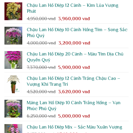
là:
tại
Chậu Lan Hồ Điệp 12 Cành – Kim Lũa Vượng
3,012,500 vnđ.
là:
Phát
2,410,000 vnđ.
Giá
Giá
4,950,000
vnđ
3,960,000
vnđ
gốc
hiện
Chậu Lan Hồ Điệp 10 Cành Hồng Tím – Song Sắc
là:
tại
Phú Quý
4,950,000 vnđ.
là:
Giá
Giá
4,000,000
vnđ
3,200,000
vnđ
3,960,000 vnđ.
gốc
hiện
Chậu Lan Hồ Điệp 20 Cành – Màu Tím Địa Chủ
là:
tại
Quyền Quý
4,000,000 vnđ.
là:
Giá
Giá
7,370,000
vnđ
5,900,000
vnđ
3,200,000 vnđ.
gốc
hiện
Chậu Lan Hồ Điệp 12 Cành Trắng Chậu Cao –
là:
tại
Vượng Khí Trang Trí
7,370,000 vnđ.
là:
Giá
Giá
4,520,000
vnđ
3,620,000
vnđ
5,900,000 vnđ.
gốc
hiện
Máng Lan Hồ Điệp 10 Cành Trắng Hồng – Vạn
là:
tại
Phúc Phú Quý
4,520,000 vnđ.
là:
Giá
Giá
6,250,000
vnđ
5,000,000
vnđ
3,620,000 vnđ.
gốc
hiện
Chậu Lan Hồ Điệp Mix – Sắc Màu Xuân Vượng
là:
tại