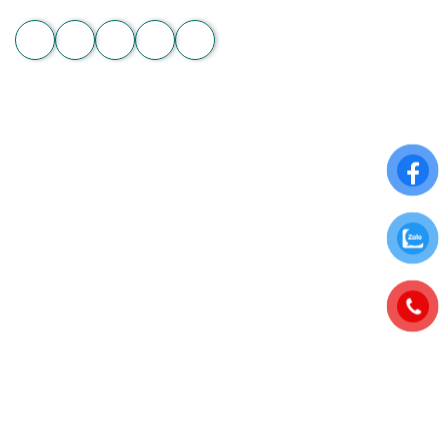
Zalo
THÔNG TIN CHUNG
Điều khoản sử dụng
Chính sách đổi trả
Chính sách thanh toán
Chính sách bảo mật thông tin
ĐĂNG KÝ NHẬN NGAY ƯU ĐÃI ĐẶC BIỆT
Để nhận những ưu đãi hấp dẫn từ Hoa Chân Thật, hãy đăng
ký nhận bảng tin qua Email: