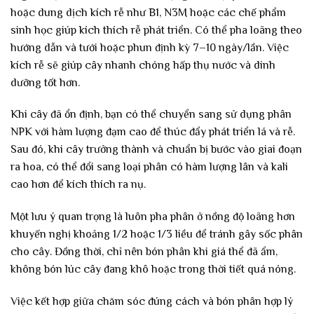
hoặc dung dịch kích rễ như B1, N3M hoặc các chế phẩm
sinh học giúp kích thích rễ phát triển. Có thể pha loãng theo
hướng dẫn và tưới hoặc phun định kỳ 7–10 ngày/lần. Việc
kích rễ sẽ giúp cây nhanh chóng hấp thụ nước và dinh
dưỡng tốt hơn.
Khi cây đã ổn định, bạn có thể chuyển sang sử dụng phân
NPK với hàm lượng đạm cao để thúc đẩy phát triển lá và rễ.
Sau đó, khi cây trưởng thành và chuẩn bị bước vào giai đoạn
ra hoa, có thể đổi sang loại phân có hàm lượng lân và kali
cao hơn để kích thích ra nụ.
Một lưu ý quan trọng là luôn pha phân ở nồng độ loãng hơn
khuyến nghị khoảng 1/2 hoặc 1/3 liều để tránh gây sốc phân
cho cây. Đồng thời, chỉ nên bón phân khi giá thể đã ẩm,
không bón lúc cây đang khô hoặc trong thời tiết quá nóng.
Việc kết hợp giữa chăm sóc đúng cách và bón phân hợp lý