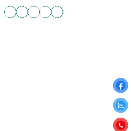
Zalo
THÔNG TIN CHUNG
Điều khoản sử dụng
Chính sách đổi trả
Chính sách thanh toán
Chính sách bảo mật thông tin
Chính sách giao nhận và kiểm tra hàng
ĐĂNG KÝ NHẬN NGAY ƯU ĐÃI ĐẶC BIỆT
Để nhận những ưu đãi hấp dẫn từ Hoa Chân Thật, hãy
đăng ký nhận bảng tin qua Email: