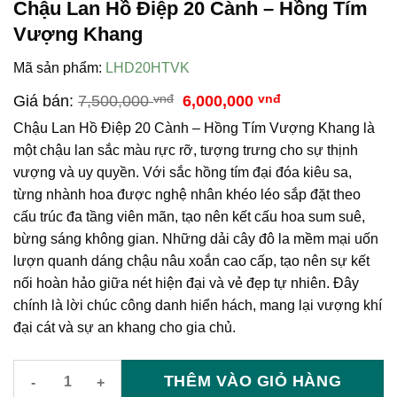
Chậu Lan Hồ Điệp 20 Cành – Hồng Tím
Vượng Khang
Mã sản phẩm:
LHD20HTVK
Giá
Giá
Giá bán:
7,500,000
vnđ
6,000,000
vnđ
gốc
hiện
Chậu Lan Hồ Điệp 20 Cành – Hồng Tím Vượng Khang là
là:
tại
7,500,000 vnđ.
là:
một chậu lan sắc màu rực rỡ, tượng trưng cho sự thịnh
6,000,000 vnđ.
vượng và uy quyền. Với sắc hồng tím đại đóa kiêu sa,
từng nhành hoa được nghệ nhân khéo léo sắp đặt theo
cấu trúc đa tầng viên mãn, tạo nên kết cấu hoa sum suê,
bừng sáng không gian. Những dải cây đô la mềm mại uốn
lượn quanh dáng chậu nâu xoắn cao cấp, tạo nên sự kết
nối hoàn hảo giữa nét hiện đại và vẻ đẹp tự nhiên. Đây
chính là lời chúc công danh hiển hách, mang lại vượng khí
đại cát và sự an khang cho gia chủ.
THÊM VÀO GIỎ HÀNG
Chậu Lan Hồ Điệp 20 Cành – Hồng Tím Vượng Khang số lượn