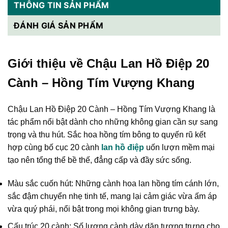
THÔNG TIN SẢN PHẨM
ĐÁNH GIÁ SẢN PHẨM
Giới thiệu về Chậu Lan Hồ Điệp 20
Cành – Hồng Tím Vượng Khang
Chậu Lan Hồ Điệp 20 Cành – Hồng Tím Vượng Khang là
tác phẩm nổi bật dành cho những không gian cần sự sang
trọng và thu hút. Sắc hoa hồng tím bông to quyến rũ kết
hợp cùng bố cục 20 cành
lan hồ điệp
uốn lượn mềm mại
tạo nên tổng thể bề thế, đẳng cấp và đầy sức sống.
Màu sắc cuốn hút: Những cành hoa lan hồng tím cánh lớn,
sắc đậm chuyển nhẹ tinh tế, mang lại cảm giác vừa ấm áp
vừa quý phái, nổi bật trong mọi không gian trưng bày.
Cấu trúc 20 cành: Số lượng cành dày dặn tượng trưng cho