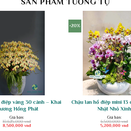
SẢN PHẨM TƯƠNG TỰ
-20%
 điệp vàng 30 cành – Khai
Chậu lan hồ điệp mini 13 
rương Hồng Phát
Nhật Nhỏ Xin
Giá bán:
Giá bán:
10,625,000
vnđ
6,500,000
vnđ
Giá
Giá
Giá
Giá
8,500,000
vnđ
5,200,000
vnđ
gốc
hiện
gốc
hiện