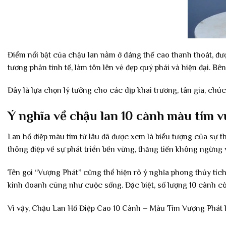
Điểm nổi bật của chậu lan nằm ở dáng thế cao thanh thoát, đượ
tương phản tinh tế, làm tôn lên vẻ đẹp quý phái và hiện đại. B
Đây là lựa chọn lý tưởng cho các dịp khai trương, tân gia, ch
Ý nghĩa về chậu lan 10 cành màu tím 
Lan hồ điệp màu tím từ lâu đã được xem là biểu tượng của sự 
thông điệp về sự phát triển bền vững, thăng tiến không ngừng
Tên gọi “Vượng Phát” cũng thể hiện rõ ý nghĩa phong thủy tích
kinh doanh cũng như cuộc sống. Đặc biệt, số lượng 10 cành còn
Vì vậy, Chậu Lan Hồ Điệp Cao 10 Cành – Màu Tím Vượng Phát là