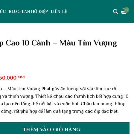
0
TỨC
BLOG LAN HỒ ĐIỆP
LIÊN HỆ
p Cao 10 Cành – Màu Tím Vượng
Giá
050,000
vnđ
c
hiện
tại
 – Màu Tím Vượng Phát gây ấn tượng với sắc tím rực rỡ,
10,000 vnđ.
là:
 và thịnh vượng. Thiết kế chậu cao thanh lịch kết hợp cùng 10
3,050,000 vnđ.
òa tạo nên tổng thể nổi bật và cuốn hút. Chậu lan mang thông
 công, rất phù hợp để làm quà tặng trong các dịp đặc biệt.
THÊM VÀO GIỎ HÀNG
 – Màu Tím Vượng Phát số lượng