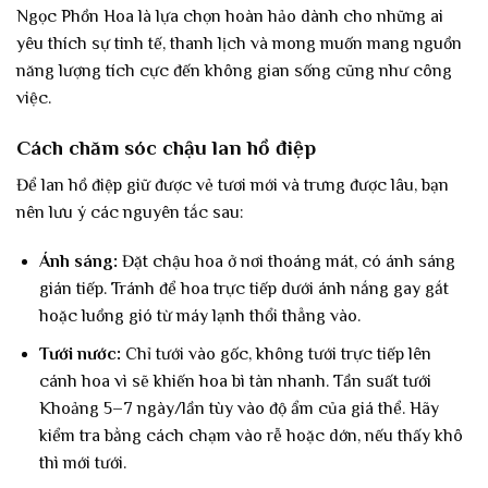
Ngọc Phồn Hoa là lựa chọn hoàn hảo dành cho những ai
yêu thích sự tinh tế, thanh lịch và mong muốn mang nguồn
năng lượng tích cực đến không gian sống cũng như công
việc.
Cách chăm sóc chậu lan hồ điệp
Để lan hồ điệp giữ được vẻ tươi mới và trưng được lâu, bạn
nên lưu ý các nguyên tắc sau:
Ánh sáng:
Đặt chậu hoa ở nơi thoáng mát, có ánh sáng
gián tiếp. Tránh để hoa trực tiếp dưới ánh nắng gay gắt
hoặc luồng gió từ máy lạnh thổi thẳng vào.
Tưới nước:
Chỉ tưới vào gốc, không tưới trực tiếp lên
cánh hoa vì sẽ khiến hoa bì tàn nhanh. Tần suất tưới
Khoảng 5–7 ngày/lần tùy vào độ ẩm của giá thể. Hãy
kiểm tra bằng cách chạm vào rễ hoặc dớn, nếu thấy khô
thì mới tưới.