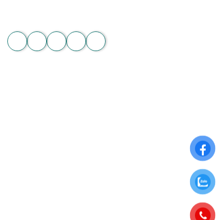
Email: hoachanthat.trulyflower@gmail.com
Website: hoachanthat.com
Zalo
THÔNG TIN CHUNG
Điều khoản sử dụng
Chính sách đổi trả
Chính sách thanh toán
Chính sách bảo mật thông tin
ĐĂNG KÝ NHẬN NGAY ƯU ĐÃI ĐẶC BIỆT
Để nhận những ưu đãi hấp dẫn từ Hoa Chân Thật, hãy đăng
ký nhận bảng tin qua Email: