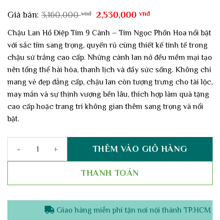
Giá
Giá
Giá bán:
3,160,000
vnđ
2,530,000
vnđ
gốc
hiện
là:
tại
Chậu Lan Hồ Điệp Tím 9 Cành – Tím Ngọc Phồn Hoa nổi bật
3,160,000 vnđ.
là:
với sắc tím sang trọng, quyến rũ cùng thiết kế tinh tế trong
2,530,000 vnđ.
chậu sứ trắng cao cấp. Những cành lan nở đều mềm mại tạo
nên tổng thể hài hòa, thanh lịch và đầy sức sống. Không chỉ
mang vẻ đẹp đẳng cấp, chậu lan còn tượng trưng cho tài lộc,
may mắn và sự thịnh vượng bền lâu, thích hợp làm quà tặng
cao cấp hoặc trang trí không gian thêm sang trọng và nổi
bật.
THÊM VÀO GIỎ HÀNG
Chậu Lan Hồ Điệp Tím 9 Cành – Tím Ngọc Phồn Hoa số lượng
THANH TOÁN
Giao hàng miễn phí tận nơi nội thành TP.HCM