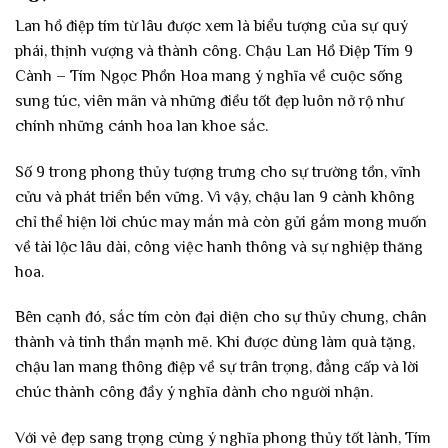
Lan hồ điệp tím từ lâu được xem là biểu tượng của sự quý
phái, thịnh vượng và thành công. Chậu Lan Hồ Điệp Tím 9
Cành – Tím Ngọc Phồn Hoa mang ý nghĩa về cuộc sống
sung túc, viên mãn và những điều tốt đẹp luôn nở rộ như
chính những cánh hoa lan khoe sắc.
Số 9 trong phong thủy tượng trưng cho sự trường tồn, vĩnh
cửu và phát triển bền vững. Vì vậy, chậu lan 9 cành không
chỉ thể hiện lời chúc may mắn mà còn gửi gắm mong muốn
về tài lộc lâu dài, công việc hanh thông và sự nghiệp thăng
hoa.
Bên cạnh đó, sắc tím còn đại diện cho sự thủy chung, chân
thành và tinh thần mạnh mẽ. Khi được dùng làm quà tặng,
chậu lan mang thông điệp về sự trân trọng, đẳng cấp và lời
chúc thành công đầy ý nghĩa dành cho người nhận.
Với vẻ đẹp sang trọng cùng ý nghĩa phong thủy tốt lành, Tím