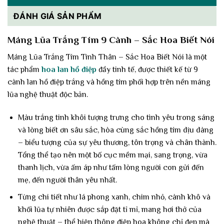
ĐÁNH GIÁ SẢN PHẨM
Máng Lũa Trắng Tím 9 Cành – Sắc Hoa Biết Nói
Máng Lũa Trắng Tím Tình Thân – Sắc Hoa Biết Nói là một
tác phẩm
hoa lan hồ điệp
đầy tinh tế, được thiết kế từ 9
cành lan hồ điệp trắng và hồng tím phối hợp trên nền máng
lũa nghệ thuật độc bản.
Màu trắng tinh khôi tượng trưng cho tình yêu trong sáng
và lòng biết ơn sâu sắc, hòa cùng sắc hồng tím dịu dàng
– biểu tượng của sự yêu thương, tôn trọng và chân thành.
Tổng thể tạo nên một bố cục mềm mại, sang trọng, vừa
thanh lịch, vừa ấm áp như tấm lòng người con gửi đến
mẹ, đến người thân yêu nhất.
Từng chi tiết như lá phong xanh, chim nhỏ, cành khô và
khối lũa tự nhiên được sắp đặt tỉ mỉ, mang hơi thở của
nghệ thuật – thể hiện thông điệp hoa không chỉ đẹp mà