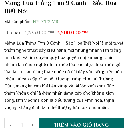
Máng Lũa Trắng Tím 9 Cành – Sắc Hoa
Biết Nói
Mã sản phẩm:
HPTRT09M10
Giá
Giá
Giá bán:
4,375,000
vnđ
3,500,000
vnđ
gốc
hiện
là:
tại
Máng Lũa Trắng Tím 9 Cành – Sắc Hoa Biết Nói là một tuyệt
4,375,000 vnđ.
là:
phẩm nghệ thuật đầy kiêu hãnh, nơi những nhành lan trắng
3,500,000 vnđ.
tinh khôi và tím quyền quý hòa quyện nhịp nhàng. Chín
nhành lan được nghệ nhân khéo léo phối dọc theo khúc gỗ
lũa dài, to, tạo dáng thác nước đổ dài đầy sức sống trên nền
chậu sứ cao cấp. Con số 9 tượng trưng cho sự “Trường
Cửu”, mang lại vận khí bền vững và tài lộc vĩnh cửu. Tác
phẩm không chỉ là điểm nhấn đẳng cấp cho không gian
sống, làm việc mà còn là biểu tượng của vinh hoa, thịnh
vượng, khẳng định tâm thế thượng lưu của chủ nhân.
THÊM VÀO GIỎ HÀNG
Máng Lũa Trắng Tím 9 Cành – Sắc Hoa Biết Nói số lượng