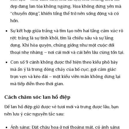
đẹp đang lan tỏa không ngừng. Hoa không đứng yên mà
“chuyển động”, khiến tổng thể trở nên sống động và có
hồn.
Sự kết hợp giữa trắng và tím tạo nên hai tầng cảm xúc rõ
rệt: trắng là sự tinh khôi, tím là chiều sâu và sự lắng
đọng. Khi hòa quyện, chúng giống như một cuộc đối
thoại nhẹ nhàng – nơi cái mới và cái bền lâu cùng tồn tại.
Con số 9 cành không được thể hiện theo kiểu phô bày
mà ẩn ý là trong dòng chảy của bố cục, gợi cảm giác
trọn vẹn và kéo dài – một kiểu viên mãn không dừng lại
mà tiếp diễn theo thời gian.
Cách chăm sóc lan hồ điệp
Để lan hồ điệp giữ được vẻ tươi mới và trưng được lâu, bạn
nên lưu ý các nguyên tắc sau:
Ánh sáng: Đặt chậu hoa ở nơi thoáng mát, có ánh sáng