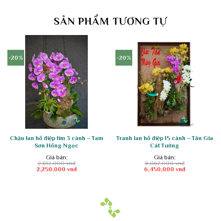
SẢN PHẨM TƯƠNG TỰ
-20%
-20%
Chậu lan hồ điệp tím 3 cành – Tam
Tranh lan hồ điệp 15 cành – Tân Gia
Sơn Hồng Ngọc
Cát Tường
Giá bán:
Giá bán:
2,812,000
vnđ
8,062,000
vnđ
Giá
Giá
Giá
Giá
2,250,000
vnđ
6,450,000
vnđ
gốc
hiện
gốc
hiện
là:
tại
là:
tại
2,812,000 vnđ.
là:
8,062,000 vnđ.
là:
2,250,000 vnđ.
6,450,000 vnđ.