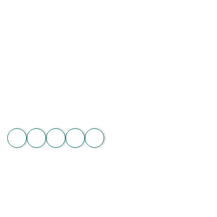
Hoa Chân Thật - Kết nối trái tim
Địa chỉ: 60/7 Ngô Đức Kế, Bình Thạnh, TP.HCM
Vườn lan 1: ấp Phú Sơn, Lâm Hà, Lâm Đồng
Hotline: 089 875 7799 | 093 279 8118 | 093 275 2929
Email: hoachanthat.trulyflower@gmail.com
Website: hoachanthat.com
Zalo
THÔNG TIN CHUNG
Điều khoản sử dụng
Chính sách đổi trả
Chính sách thanh toán