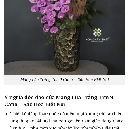
Máng Lũa Trắng Tím 9 Cành – Sắc Hoa Biết Nói
Ý nghĩa độc đáo của Máng Lũa Trắng Tím 9
Cành – Sắc Hoa Biết Nói
Thiết kế dáng thác nước đổ mềm mại không chỉ tạo hiệu
ứng thị giác bắt mắt mà còn gợi lên cảm giác dòng chảy
liên tục – như cảm xúc, như tài lộc, như những điều tốt