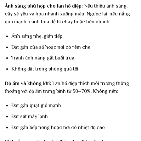
Ánh sáng phù hợp cho lan hồ điệp:
Nếu thiếu ánh sáng,
cây sẽ yếu và hoa nhanh xuống màu. Ngược lại, nếu nắng
quá mạnh, cánh hoa dễ bị cháy hoặc héo nhanh.
Ánh sáng nhẹ, gián tiếp
Đặt gần cửa sổ hoặc nơi có rèm che
Tránh ánh nắng gắt buổi trưa
Không đặt trong phòng quá tối
Độ ẩm và không khí:
Lan hồ điệp thích môi trường thông
thoáng với độ ẩm trung bình từ 50–70%. Không nên:
Đặt gần quạt gió mạnh
Đặt sát máy lạnh
Đặt gần bếp nóng hoặc nơi có nhiệt độ cao