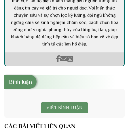
lĩnh vực lan hồ điệp nhằm mang đến nguồn thông tin
đáng tin cậy và giá trị cho người đọc. Với kiến thức
chuyên sâu và sự chọn lọc kỹ lưỡng, đội ngũ không
ngừng chia sẻ kinh nghiệm chăm sóc, cách chọn hoa
cũng như ý nghĩa phong thủy của từng loại lan, giúp
khách hàng dễ dàng tiếp cận và hiểu rõ hơn về vẻ đẹp
tinh tế của lan hồ điệp.
Bình luận
VIẾT BÌNH LUẬN
CÁC BÀI VIẾT LIÊN QUAN