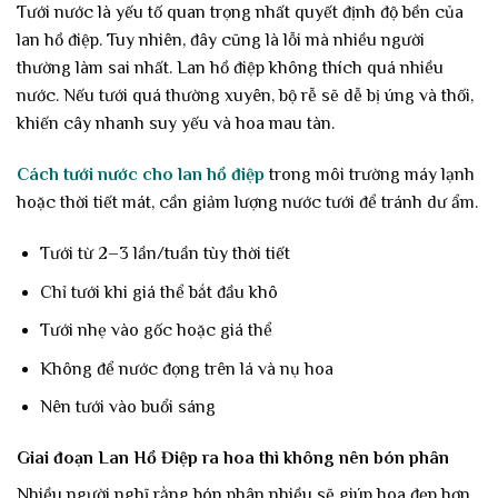
Tưới nước là yếu tố quan trọng nhất quyết định độ bền của
lan hồ điệp. Tuy nhiên, đây cũng là lỗi mà nhiều người
thường làm sai nhất. Lan hồ điệp không thích quá nhiều
nước. Nếu tưới quá thường xuyên, bộ rễ sẽ dễ bị úng và thối,
khiến cây nhanh suy yếu và hoa mau tàn.
Cách tưới nước cho lan hồ điệp
trong môi trường máy lạnh
hoặc thời tiết mát, cần giảm lượng nước tưới để tránh dư ẩm.
Tưới từ 2–3 lần/tuần tùy thời tiết
Chỉ tưới khi giá thể bắt đầu khô
Tưới nhẹ vào gốc hoặc giá thể
Không để nước đọng trên lá và nụ hoa
Nên tưới vào buổi sáng
Giai đoạn Lan Hồ Điệp ra hoa thì không nên bón phân
Nhiều người nghĩ rằng bón phân nhiều sẽ giúp hoa đẹp hơn,