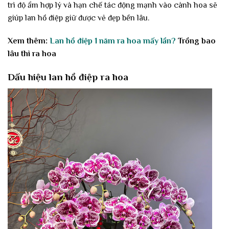
trì độ ẩm hợp lý và hạn chế tác động mạnh vào cành hoa sẽ
giúp lan hồ điệp giữ được vẻ đẹp bền lâu.
Xem thêm:
Lan hồ điệp 1 năm ra hoa mấy lần?
Trồng bao
lâu thì ra hoa
Dấu hiệu lan hồ điệp ra hoa