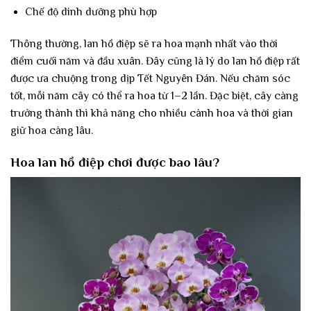
Chế độ dinh dưỡng phù hợp
Thông thường, lan hồ điệp sẽ ra hoa mạnh nhất vào thời
điểm cuối năm và đầu xuân. Đây cũng là lý do lan hồ điệp rất
được ưa chuộng trong dịp Tết Nguyên Đán. Nếu chăm sóc
tốt, mỗi năm cây có thể ra hoa từ 1–2 lần. Đặc biệt, cây càng
trưởng thành thì khả năng cho nhiều cành hoa và thời gian
giữ hoa càng lâu.
Hoa lan hồ điệp chơi được bao lâu?