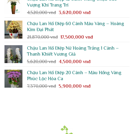
là:
tại
Vượng Khí Trang Trí
7,280,000 vnđ.
là:
Giá
Giá
4,520,000
vnđ
3,620,000
vnđ
5,820,000 vnđ.
gốc
hiện
Chậu Lan Hồ Điệp 60 Cành Màu Vàng – Hoàng
là:
tại
Kim Đại Phát
4,520,000 vnđ.
là:
Giá
Giá
21,870,000
vnđ
17,500,000
vnđ
3,620,000 vnđ.
gốc
hiện
Chậu Lan Hồ Điệp Nữ Hoàng Trắng 1 Cành –
là:
tại
Thanh Khiết Vương Giả
21,870,000 vnđ.
là:
Giá
Giá
5,620,000
vnđ
4,500,000
vnđ
17,500,000 vnđ.
gốc
hiện
Chậu Lan Hồ Điệp 20 Cành – Màu Hồng Vàng
là:
tại
Phúc Lộc Hòa Ca
5,620,000 vnđ.
là:
Giá
Giá
7,370,000
vnđ
5,900,000
vnđ
4,500,000 vnđ.
gốc
hiện
là:
tại
7,370,000 vnđ.
là:
5,900,000 vnđ.