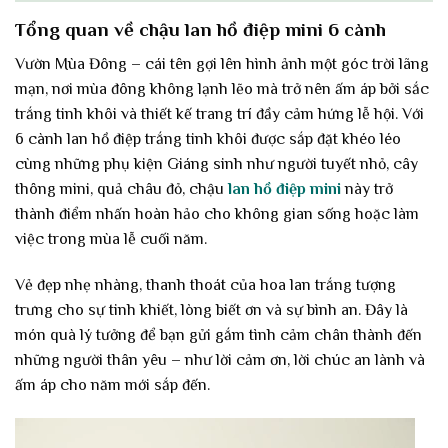
Tổng quan về chậu lan hồ điệp mini 6 cành
Vườn Mùa Đông – cái tên gợi lên hình ảnh một góc trời lãng
mạn, nơi mùa đông không lạnh lẽo mà trở nên ấm áp bởi sắc
trắng tinh khôi và thiết kế trang trí đầy cảm hứng lễ hội. Với
6 cành lan hồ điệp trắng tinh khôi được sắp đặt khéo léo
cùng những phụ kiện Giáng sinh như người tuyết nhỏ, cây
thông mini, quả châu đỏ, chậu
lan hồ điệp mini
này trở
thành điểm nhấn hoàn hảo cho không gian sống hoặc làm
việc trong mùa lễ cuối năm.
Vẻ đẹp nhẹ nhàng, thanh thoát của hoa lan trắng tượng
trưng cho sự tinh khiết, lòng biết ơn và sự bình an. Đây là
món quà lý tưởng để bạn gửi gắm tình cảm chân thành đến
những người thân yêu – như lời cảm ơn, lời chúc an lành và
ấm áp cho năm mới sắp đến.