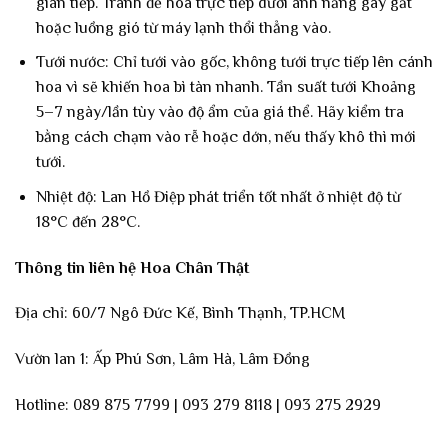
gián tiếp. Tránh để hoa trực tiếp dưới ánh nắng gay gắt
hoặc luồng gió từ máy lạnh thổi thẳng vào.
Tưới nước: Chỉ tưới vào gốc, không tưới trực tiếp lên cánh
hoa vì sẽ khiến hoa bì tàn nhanh. Tần suất tưới Khoảng
5–7 ngày/lần tùy vào độ ẩm của giá thể. Hãy kiểm tra
bằng cách chạm vào rễ hoặc dớn, nếu thấy khô thì mới
tưới.
Nhiệt độ: Lan Hồ Điệp phát triển tốt nhất ở nhiệt độ từ
18°C đến 28°C.
Thông tin liên hệ Hoa Chân Thật
Địa chỉ: 60/7 Ngô Đức Kế, Bình Thạnh, TP.HCM
Vườn lan 1: Ấp Phú Sơn, Lâm Hà, Lâm Đồng
Hotline: 089 875 7799 | 093 279 8118 | 093 275 2929