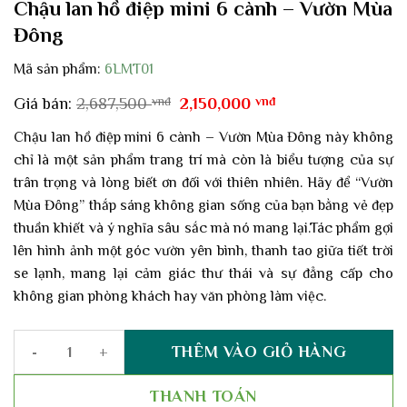
Chậu lan hồ điệp mini 6 cành – Vườn Mùa
Đông
Mã sản phẩm:
6LMT01
Giá
Giá
Giá bán:
2,687,500
vnđ
2,150,000
vnđ
gốc
hiện
là:
tại
Chậu lan hồ điệp mini 6 cành – Vườn Mùa Đông này không
2,687,500 vnđ.
là:
chỉ là một sản phẩm trang trí mà còn là biểu tượng của sự
2,150,000 vnđ.
trân trọng và lòng biết ơn đối với thiên nhiên. Hãy để “Vườn
Mùa Đông” thắp sáng không gian sống của bạn bằng vẻ đẹp
thuần khiết và ý nghĩa sâu sắc mà nó mang lại.Tác phẩm gợi
lên hình ảnh một góc vườn yên bình, thanh tao giữa tiết trời
se lạnh, mang lại cảm giác thư thái và sự đẳng cấp cho
không gian phòng khách hay văn phòng làm việc.
THÊM VÀO GIỎ HÀNG
Chậu lan hồ điệp mini 6 cành - Vườn Mùa Đông số lượng
THANH TOÁN