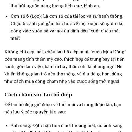
thu hút nguồn năng lượng tích cực, bình an.
Con số 6 (Lộc): Là con số của tài lộc và sự hanh thông.
Chậu 6 cành gửi gắm lời chúc về một cuộc sống dư dả,
công việc suôn sẻ và mọi dự định đều “xuôi chèo mát
mái”.
Không chỉ đẹp mắt, chậu lan hồ điệp mini “Vườn Mùa Đông”
còn mang tính thẩm mỹ cao, thích hợp để trưng bày tại tiền
sảnh, góc làm việc, bàn trà hay thậm chí là phòng ngủ. Nó
khiến không gian trở nên thơ mộng và dịu dàng hơn, đúng
như cách mùa đông chạm nhẹ vào cuộc sống mỗi người.
Cách chăm sóc lan hồ điệp
Để lan hồ điệp giữ được vẻ tươi mới và trưng được lâu, bạn
nên lưu ý các nguyên tắc sau:
Ánh sáng: Đặt chậu hoa ở nơi thoáng mát, có ánh sáng