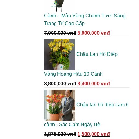
4,050,000 vn
Cành – Màu Vàng Chanh Tươi Sáng
Trang Trí Cao Cấp
Giá
Giá
7,000,000
vnđ
5,900,000
vnđ
gốc
hiện
là:
tại
Chậu Lan Hồ Điệp
7,000,000 vnđ.
là:
5,900,000 vn
Vàng Hoàng Hậu 10 Cành
Giá
Giá
3,800,000
vnđ
3,400,000
vnđ
gốc
hiện
là:
tại
Chậu lan hồ điệp cam 6
3,800,000 vnđ.
là:
3,400,000 vn
cành - Sắc Cam Ngày Hè
Giá
Giá
1,875,000
vnđ
1,500,000
vnđ