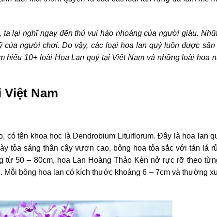
, ta lại nghĩ ngay đến thú vui hào nhoáng của người giàu. Nh
 của người chơi. Do vậy, các loại hoa lan quý luôn được săn 
tìm hiểu 10+ loài Hoa Lan quý tại Việt Nam và những loài hoa 
i Việt Nam
, có tên khoa học là Dendrobium Lituiflorum. Đây là hoa lan 
này tỏa sáng thân cây vươn cao, bông hoa tỏa sắc với tán lá r
g từ 50 – 80cm, hoa Lan Hoàng Thảo Kèn nở rực rỡ theo từn
. Mỗi bông hoa lan có kích thước khoảng 6 – 7cm và thường xu