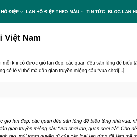
 HỒ ĐIỆP
LAN HỒ ĐIỆP THEO MÀU
TIN TỨC
BLOG LAN H
i Việt Nam
n mỗi khi có được giò lan đẹp, các quan đều săn lùng để biếu 
g có lẽ vì thế mà dân gian truyền miệng câu “vua chơi[...]
ợc giò lan đẹp, các quan đều săn lùng để biếu tặng nhà vua, 
dân gian truyền miệng câu “vua chơi lan, quan chơi trà”. Cho nên
anh tao, mùi thơm quyến rũ của các loại lan rừng đã làm mê m