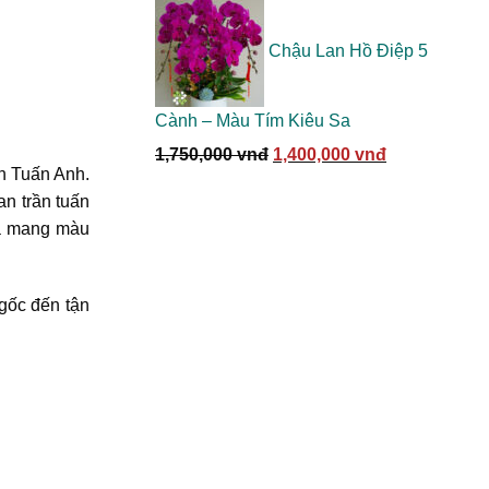
gốc
hiện
là:
tại
Chậu Lan Hồ Điệp 5
3,370,000 vnđ.
là:
2,700,000 vn
Cành – Màu Tím Kiêu Sa
Giá
Giá
1,750,000
vnđ
1,400,000
vnđ
ần Tuấn Anh.
gốc
hiện
an trần tuấn
là:
tại
 lá mang màu
1,750,000 vnđ.
là:
1,400,000 vn
gốc đến tận