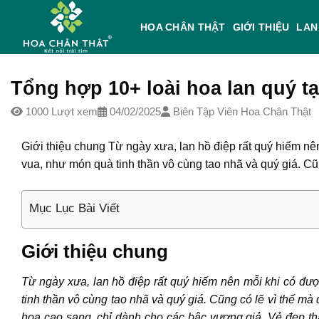
Skip
to
HOA CHÂN THẬT
GIỚI THIỆU
LAN
content
Tổng hợp 10+ loài hoa lan quý tạ
1000 Lượt xem
04/02/2025
Biên Tập Viên Hoa Chân Thật
Giới thiệu chung Từ ngày xưa, lan hồ điệp rất quý hiếm nê
vua, như món quà tinh thần vô cùng tao nhã và quý giá. Cũn
Mục Lục Bài Viết
Giới thiệu chung
Từ ngày xưa, lan hồ điệp rất quý hiếm nên mỗi khi có đư
tinh thần vô cùng tao nhã và quý giá. Cũng có lẽ vì thế mà 
hoa cao sang, chỉ dành cho các bậc vương giả. Vẻ đẹp th