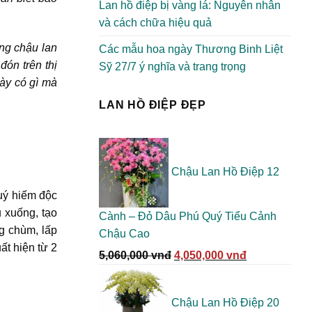
Lan hồ điệp bị vàng lá: Nguyên nhân
và cách chữa hiệu quả
ững chậu lan
Các mẫu hoa ngày Thương Binh Liệt
đón trên thị
Sỹ 27/7 ý nghĩa và trang trọng
này có gì mà
LAN HỒ ĐIỆP ĐẸP
Chậu Lan Hồ Điệp 12
quý hiếm độc
ủ xuống, tạo
Cành – Đỏ Dâu Phú Quý Tiểu Cảnh
g chùm, lấp
Chậu Cao
ất hiện từ 2
Giá
Giá
5,060,000
vnđ
4,050,000
vnđ
gốc
hiện
là:
tại
Chậu Lan Hồ Điệp 20
5,060,000 vnđ.
là: