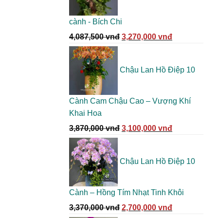
5,200,000 vn
cành - Bích Chi
Giá
Giá
4,087,500
vnđ
3,270,000
vnđ
gốc
hiện
là:
tại
Chậu Lan Hồ Điệp 10
4,087,500 vnđ.
là:
3,270,000 vn
Cành Cam Chậu Cao – Vượng Khí
Khai Hoa
Giá
Giá
3,870,000
vnđ
3,100,000
vnđ
gốc
hiện
là:
tại
Chậu Lan Hồ Điệp 10
3,870,000 vnđ.
là:
3,100,000 vn
Cành – Hồng Tím Nhạt Tinh Khôi
Giá
Giá
3,370,000
vnđ
2,700,000
vnđ