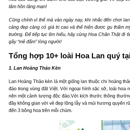
tâm hồn lãng mạn!
Cũng chính vì thế mà vào ngày nay, khi nhắc đến chơi lan
càng đẹp càng có giá trị cao và thể hiện được gu thẩm mỹ
trường. Để tiếp tục tìm hiểu, hãy cùng Hoa Chân Thật đi 
gây “mê đắm” lòng người!
Tổng hợp 10+ loài Hoa Lan quý tạ
1. Lan Hoàng Thảo Kèn
Lan Hoàng Thảo kèn là một giống lan thuộc chi hoàng thảo
đáo trong vùng đất Việt. Với ngoại hình sặc sỡ, loài hoa 
nên một cảnh tượng độc đáo.Với kích thước thông thườn
đầy không gian với vẻ đẹp lộng lẫy và mùi hương quyến rũ
đến 3 bông hoa trên mỗi chùm.