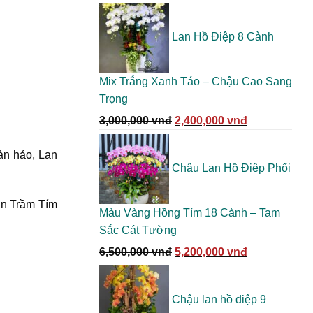
gốc
hiện
là:
tại
Lan Hồ Điệp 8 Cành
1,875,000 vnđ.
là:
1,500,000 vn
Mix Trắng Xanh Táo – Chậu Cao Sang
Trọng
Giá
Giá
3,000,000
vnđ
2,400,000
vnđ
gốc
hiện
là:
tại
àn hảo, Lan
Chậu Lan Hồ Điệp Phối
3,000,000 vnđ.
là:
2,400,000 vn
an Trầm Tím
Màu Vàng Hồng Tím 18 Cành – Tam
Sắc Cát Tường
Giá
Giá
6,500,000
vnđ
5,200,000
vnđ
gốc
hiện
là:
tại
Chậu lan hồ điệp 9
6,500,000 vnđ.
là: